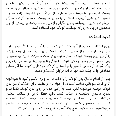
تماس هستند و پوست آن‌ها بیشتر در معرض آلودگی‌ها و میکروب‌ها قرار
دارد. استفاده از این شامپوی مخصوص بچه‌ها به والدین اطمینان می‌دهد که
پوست فرزندشان همیشه تمیز و عاری از آلودگی خواهد بود. ازآنجاکه این
شامپو بدن هیپوآلرژنیک است و به‌خوبی با پوست حساس کودک سازگار
می‌شود، والدین می‌توانند بدون نگرانی از بروز حساسیت‌های پوستی از این
محصول در برنامه روزانه بهداشت کودک خود استفاده کنند.
نحوه استفاده
برای استفاده صحیح از آن، ابتدا بدن کودک را با آب ولرم کاملاً خیس کنید.
سپس مقدار مناسبی از شامپو را در کف دست یا روی یک اسفنج نرم بریزید و
به‌آرامی روی پوست کودک ماساژ دهید. بهتر است با حرکات دایره‌ای، شامپو را
روی تمام نواحی بدن پخش کنید تا آلودگی‌ها و چربی‌های سطحی به‌خوبی
پاک شوند. از تماس شامپو با چشم‌های کودک خودداری کنید، اما اگر به‌طور
تصادفی وارد چشم شد، فوراً با آب فراوان شستشو دهید.
پس از اتمام ماساژ، بدن کودک را با دقت با آب ولرم آبکشی کنید تا هیچ‌گونه
اثری از شامپو باقی نماند. استفاده از حوله نرم و لطیف برای خشک کردن بدن
کودک توصیه می‌شود؛ کافی است به‌آرامی حوله را روی بدن کودک بگذارید و
بدون مالیدن، رطوبت را جذب کنید. برای حفظ نرمی و لطافت بیشتر،
می‌توانید پس از حمام از مرطوب‌کننده‌های مناسب پوست کودک استفاده
کنید. این محصول خاص، برای استفاده روزانه مناسب بوده و به‌خاطر
فرمولاسیون ملایم خود هیچ‌گونه آسیبی به پوست کودک وارد نمی‌کند.