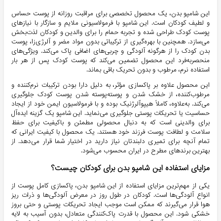
این شامپو بدن، یک محصول تخصصی برای مراقبت روزانه از پوست حساس
و لطیف کودکان است. این شامپو با فرمولاسیونی ملایم و سازگار با نیازهای
پوست کودک طراحی شده و تجربه حمام را برای والدین و کودکان لذت‌بخش
می‌سازد. همچنین با بهره‌گیری از ترکیباتی بدون مواد مضر و آلرژی‌زا، پوست
بدن کودک را از هرگونه آلودگی و چربی‌های اضافی پاک می‌کند. ویژگی‌های
منحصربه‌فرد این محصول تضمین می‌کند که پوست کودک پس از هر بار
استفاده نرم، مرطوب و بدون تحریک باقی بماند.
این محصول علاوه بر پاکسازی مؤثر، به دلیل دارا بودن ترکیبات نرم‌کننده و
مرطوب‌کننده، از خشک شدن و پوسته‌پوسته شدن پوست کودک جلوگیری
می‌کند. به‌علاوه، کاملاً هیپوآلرژنیک بوده و با فرمولاسیون ایمن خود از ایجاد
حساسیت یا تحریکات پوستی جلوگیری می‌نماید. این شامپو یک گزینه ایده‌آل
برای والدینی است که به دنبال محصولی مطمئن و باکیفیت برای حفظ
سلامت و لطافت پوست فرزند خود هستند. یک محصول با کیفیت ایرانی که
تمام آنچه برای تمیری دلبندتان نیاز دارید در اختیار شما قرار می‌دهد. از
بهترین برندهای مطرح در ایران محسوب می‌شود.
مزایای استفاده این شامپو بدن برای کودکان چیست؟
یکی از مهم‌ترین مزایای استفاده از این شامپو بدن، پاکسازی کامل پوست از
انواع آلودگی‌ها است. کودکان در طول روز در معرض آلودگی‌ها و ذرات ریز
هوا قرار می‌گیرند که ممکن است موجب ایجاد تحریکات پوستی و حتی بروز
خشکی شود. این محصول با قدرت پاک‌کنندگی متعادل، بدون آسیب به لایه