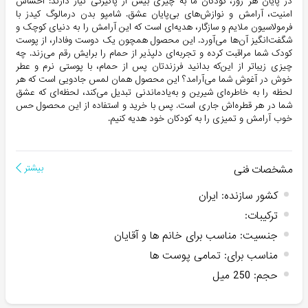
در پایان هر روز، کودکان ما به چیزی بیش از پاکیزگی نیاز دارند: احساس
امنیت، آرامش و نوازش‌های بی‌پایان عشق. شامپو بدن درمالوگ کیدز با
فرمولاسیون ملایم و سازگار، هدیه‌ای است که این آرامش را به دنیای کوچک و
شگفت‌انگیز آن‌ها می‌آورد. این محصول همچون یک دوست وفادار، از پوست
کودک شما مراقبت کرده و تجربه‌ای دلپذیر از حمام را برایش رقم می‌زند. چه
چیزی زیباتر از این‌که بدانید فرزندتان پس از حمام، با پوستی نرم و عطر
خوش در آغوش شما می‌آرامد؟ این محصول همان لمس جادویی است که هر
لحظه را به خاطره‌ای شیرین و به‌یادماندنی تبدیل می‌کند، لحظه‌ای که عشق
شما در هر قطره‌اش جاری است. پس با خرید و استفاده از این محصول حس
خوب آرامش و تمیزی را به کودکان خود هدیه کنیم.
مشخصات فنی
بیشتر
کشور سازنده
:
ایران
ترکیبات
:
جنسیت
:
مناسب برای خانم ها و آقایان
مناسب برای
:
تمامی پوست ها
حجم
:
250 میل