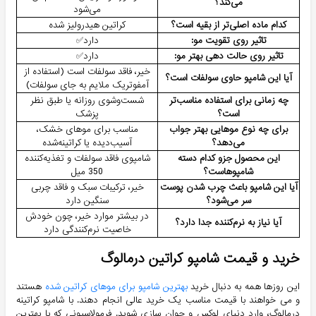
می‌کند؟
می‌شود
کدام ماده اصلی‌تر از بقیه است؟
کراتین هیدرولیز شده
تاثیر روی تقویت مو:
دارد✅
تاثیر روی حالت دهی بهتر مو:
دارد✅
خیر، فاقد سولفات است (استفاده از
آیا این شامپو حاوی سولفات است؟
آمفوتریک ملایم به جای سولفات)
چه زمانی برای استفاده مناسب‌تر
شست‌وشوی روزانه یا طبق نظر
است؟
پزشک
برای چه نوع موهایی بهتر جواب
مناسب برای موهای خشک،
می‌دهد؟
آسیب‌دیده یا کراتینه‌شده
این محصول جزو کدام دسته
شامپوی فاقد سولفات و تغذیه‌کننده
شامپوهاست؟
350 میل
آیا این شامپو باعث چرب شدن پوست
خیر، ترکیبات سبک و فاقد چربی
سر می‌شود؟
سنگین دارد
در بیشتر موارد خیر، چون خودش
آیا نیاز به نرم‌کننده جدا دارد؟
خاصیت نرم‌کنندگی دارد
خرید و قیمت شامپو کراتین درمالوگ
این روزها همه به دنبال خرید
بهترین شامپو برای موهای کراتین شده
هستند
و می خواهند با قیمت مناسب یک خرید عالی انجام دهند. با شامپو کراتینه
درمالوگ، وارد دنیای لوکس و جوان سازی شوید. فرمولاسیونی که با بهترین