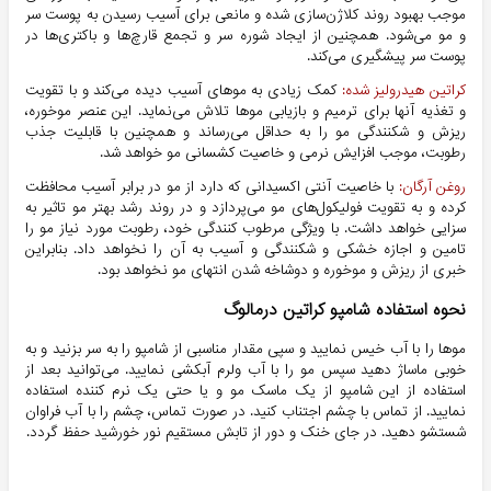
موجب بهبود روند کلاژن‌سازی شده و مانعی برای آسیب رسیدن به پوست سر
و مو می‌شود. همچنین از ایجاد شوره سر و تجمع قارچ‌ها و باکتری‌ها در
پوست سر پیشگیری می‌کند.
کراتین هیدرولیز شده:
کمک زیادی به موهای آسیب دیده می‌کند و با تقویت
و تغذیه آنها برای ترمیم و بازیابی موها تلاش می‌نماید. این عنصر موخوره،
ریزش و شکنندگی مو را به حداقل می‌رساند و همچنین با قابلیت جذب
رطوبت، موجب افزایش نرمی و خاصیت کشسانی مو خواهد شد.
روغن آرگان:
با خاصیت آنتی اکسیدانی که دارد از مو در برابر آسیب محافظت
کرده و به تقویت فولیکول‌های مو می‌پردازد و در روند رشد بهتر مو تاثیر به
سزایی خواهد داشت. با ویژگی مرطوب کنندگی خود، رطوبت مورد نیاز مو را
تامین و اجازه خشکی و شکنندگی و آسیب به آن را نخواهد داد. بنابراین
خبری از ریزش و موخوره و دوشاخه شدن انتهای مو نخواهد بود.
نحوه استفاده شامپو کراتین درمالوگ
موها را با آب خیس نمایید و سپی مقدار مناسبی از شامپو را به سر بزنید و به
خوبی ماساژ دهید سپس مو را با آب ولرم آبکشی نمایید. می‌توانید بعد از
استفاده از این شامپو از یک ماسک مو و یا حتی یک نرم کننده استفاده
نمایید. از تماس با چشم اجتناب کنید. در صورت تماس، چشم را با آب فراوان
شستشو دهید. در جای خنک و دور از تابش مستقیم نور خورشید حفظ گردد.