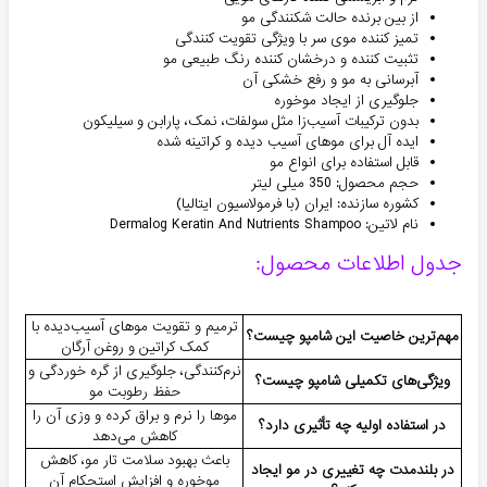
از بین برنده حالت شکنندگی مو
تمیز کننده موی سر با ویژگی تقویت کنندگی
تثبیت کننده و درخشان کننده رنگ طبیعی مو
آبرسانی به مو و رفع خشکی آن
جلوگیری از ایجاد موخوره
بدون ترکیبات آسیب‌زا مثل سولفات، نمک، پارابن و سیلیکون
ایده آل برای موهای آسیب دیده و کراتینه شده
قابل استفاده برای انواع مو
حجم محصول: 350 میلی لیتر
کشوره سازنده: ایران (با فرمولاسیون ایتالیا)
نام لاتین: Dermalog Keratin And Nutrients Shampoo
جدول اطلاعات محصول:
ترمیم و تقویت موهای آسیب‌دیده با
مهم‌ترین خاصیت این شامپو چیست؟
کمک کراتین و روغن آرگان
نرم‌کنندگی، جلوگیری از گره خوردگی و
ویژگی‌های تکمیلی شامپو چیست؟
حفظ رطوبت مو
موها را نرم و براق کرده و وزی آن را
در استفاده اولیه چه تأثیری دارد؟
کاهش می‌دهد
باعث بهبود سلامت تار مو، کاهش
در بلندمدت چه تغییری در مو ایجاد
موخوره و افزایش استحکام آن