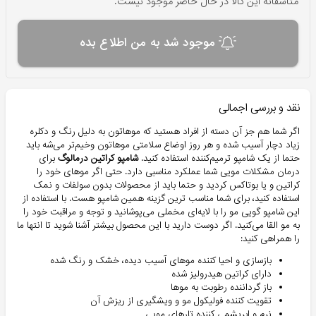
متاسفانه این کالا در حال حاضر موجود نیست.
موجود شد به من اطلاع بده
نقد و بررسی اجمالی
اگر شما هم جز آن دسته از افراد هستید که موهاتون به دلیل رنگ و دکلره
زیاد دچار آسیب شده و هر روز اوضاع سلامتی موهاتون وخیم‌تر می‌شه باید
حتما از یک شامپو ترمیم‌کننده استفاده کنید.
شامپو کراتین درمالوگ
برای
درمان مشکلات مویی شما عملکرد مناسبی دارد. حتی اگر موهای خود را
کراتین و یا بوتاکس کردید و حتما باید از محصولات بدون سولفات و نمک
استفاده کنید، برای شما مناسب ترین گزینه همین شامپو هست. با استفاده از
این شامپو گویی مو را با لایه‌ای مخملی می‌پوشانید و توجه و مراقبت خود را
به مو القا می‌کنید. اگر دوست دارید با این محصول بیشتر آشنا شوید تا انتها ما
را همراهی کنید:
باز‌سازی و احیا کننده موهای آسیب دیده، خشک و رنگ شده
دارای کراتین هیدرولیز شده
باز گرداننده رطوبت به موها
تقویت کننده فولیکول مو و ویشگیری از ریزش آن
نرم و ابریشمی کننده تارهای مویی