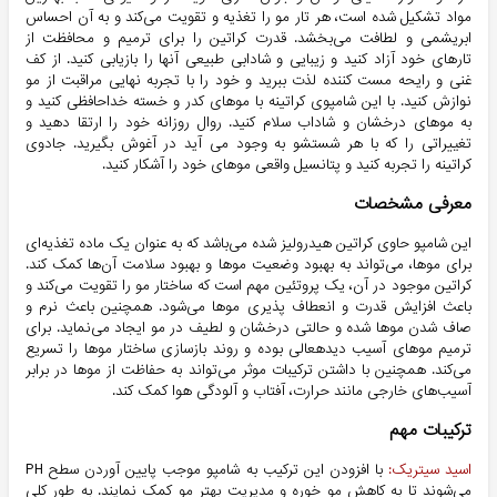
مواد تشکیل شده است، هر تار مو را تغذیه و تقویت می‌کند و به آن احساس
ابریشمی و لطافت می‌بخشد. قدرت کراتین را برای ترمیم و محافظت از
تارهای خود آزاد کنید و زیبایی و شادابی طبیعی آنها را بازیابی کنید. از کف
غنی و رایحه مست کننده لذت ببرید و خود را با تجربه نهایی مراقبت از مو
نوازش کنید. با این شامپوی کراتینه با موهای کدر و خسته خداحافظی کنید و
به موهای درخشان و شاداب سلام کنید. روال روزانه خود را ارتقا دهید و
تغییراتی را که با هر شستشو به وجود می آید در آغوش بگیرید. جادوی
کراتینه را تجربه کنید و پتانسیل واقعی موهای خود را آشکار کنید.
معرفی مشخصات
این شامپو حاوی کراتین هیدرولیز شده می‌باشد که به عنوان یک ماده تغذیه‌ای
برای موها، می‌تواند به بهبود وضعیت موها و بهبود سلامت آن‌ها کمک کند.
کراتین موجود در آن، یک پروتئین مهم است که ساختار مو را تقویت می‌کند و
باعث افزایش قدرت و انعطاف پذیری موها می‌شود. همچنین باعث نرم و
صاف شدن موها شده و حالتی درخشان و لطیف در مو ایجاد می‌نماید. برای
ترمیم موهای آسیب دیدهعالی بوده و روند بازسازی ساختار موها را تسریع
می‌کند. همچنین با داشتن ترکیبات موثر می‌تواند به حفاظت از موها در برابر
آسیب‌های خارجی مانند حرارت، آفتاب و آلودگی هوا کمک کند.
ترکیبات مهم
اسید سیتریک:
با افزودن این ترکیب به شامپو موجب پایین آوردن سطح PH
می‌شوند تا به کاهش مو خوره و مدیریت بهتر مو کمک نمایند. به طور کلی