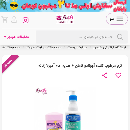
منو
تخفیفات هومهر ❤
/
/
/
فروشگاه اینترنتی هومهر
مراقبت پوست
محصولات مراقبت صورت
محصولات هدیه
هدیه‌دار!
کرم مرطوب کننده آووکادو کامان + هدیه: مام آمبرلا زنانه