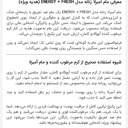
معرفی مام آمبرلا زنانه مدل ENERGY + FRESH (هدیه ویژه)
مام آمبرلا زنانه مدل ENERGY + FRESH یک مام ضد تعریق با رایحه‌ای خنک
و انرژی‌بخش است که به کنترل تعریق و جلوگیری از ایجاد بوی نامطبوع
کمک می‌کند. این محصول با ایجاد حس تازگی و پاکیزگی، انتخابی عالی برای
استفاده روزانه محسوب می‌شود. دریافت این مام به‌صورت هدیه در کنار کرم
مرطوب کننده آووکادو کامان، ارزش خرید این پکیج را دوچندان می‌کند.
فرمولاسیون این مام به گونه‌ای است که روی لباس لک ایجاد نمی‌کند و پس
از استفاده حس سنگینی یا چسبندگی روی پوست باقی نمی‌گذارد.
شیوه استفاده صحیح از کرم مرطوب کننده و مام آمبرلا
برای استفاده از کرم مرطوب کننده آووکادو کامان، مقدار مناسبی از کرم را روی
پوست تمیز قرار داده و به آرامی ماساژ دهید تا کاملاً جذب شود. این کار را
می‌توانید روزانه چند بار، به‌خصوص بعد از شستشو یا حمام انجام دهید.
مام آمبرلا زنانه را روی پوست تمیز و خشک زیر بغل استفاده کنید و چند
لحظه صبر کنید تا جذب شود.
این پکیج ترکیبی کامل از مراقبت پوست و بهداشت فردی را ارائه می‌دهد. شما
با یک خرید، هم یک مرطوب‌کننده قوی و مغذی دریافت می‌کنید و هم یک
مام ضد تعریق باکیفیت به‌صورت رایگان. این مزیت‌ها باعث می‌شود این
پیشنهاد ویژه، انتخابی هوشمندانه و مقرون‌به‌صرفه باشد.