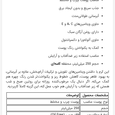
مناسب پوست چرب و مختلط
جذب سریع و بدون ایجاد برق
آبرسانی طولانی‌مدت
حاوی ویتامین‌های A، C و E
دارای روغن آرگان سبک
حاوی آلوئه‌ورا و دکسپانتنول
کمک به یکنواختی رنگ پوست
مناسب استفاده زیر ضدآفتاب و آرایش
حجم 250 میلی‌لیتر، محفظه
کاسه‌ای
این کرم با داشتن ویتامین‌های تقویتی و ترکیبات آرام‌بخش، علاوه بر آبرسانی،
به بهبود ظاهر پوست، کاهش خطوط ریز و یکنواخت‌تر شدن رنگ چهره هم
کمک می‌کنه. اگر دنبال یک مرطوب‌کننده روزانه برای روتین صبح و شب
هستی که زیر ضدآفتاب یا آرایش هم خوب عمل کنه، این گزینه کاملاً کاربردیه.
مشخصات محصول
توضیحات
نوع پوست مناسب
پوست چرب و مختلط
حجم
250 میلی‌لیتر
نوع فرمولاسیون
فاقد چربی (Oil Free)