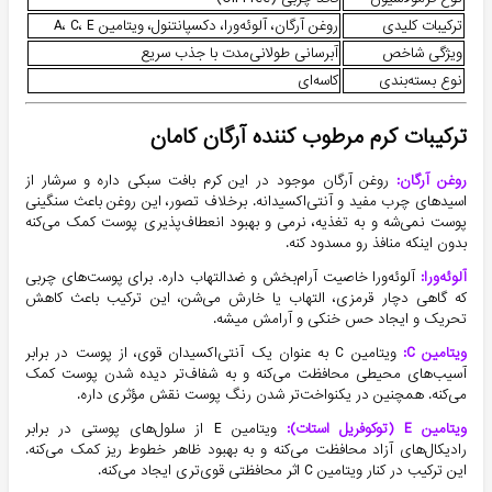
ترکیبات کلیدی
روغن آرگان، آلوئه‌ورا، دکسپانتنول، ویتامین A، C، E
ویژگی شاخص
آبرسانی طولانی‌مدت با جذب سریع
نوع بسته‌بندی
کاسه‌ای
ترکیبات کرم مرطوب کننده آرگان کامان
روغن آرگان:
روغن آرگان موجود در این کرم بافت سبکی داره و سرشار از
اسیدهای چرب مفید و آنتی‌اکسیدانه. برخلاف تصور، این روغن باعث سنگینی
پوست نمی‌شه و به تغذیه، نرمی و بهبود انعطاف‌پذیری پوست کمک می‌کنه
بدون اینکه منافذ رو مسدود کنه.
آلوئه‌ورا:
آلوئه‌ورا خاصیت آرام‌بخش و ضدالتهاب داره. برای پوست‌های چربی
که گاهی دچار قرمزی، التهاب یا خارش می‌شن، این ترکیب باعث کاهش
تحریک و ایجاد حس خنکی و آرامش میشه.
ویتامین C:
ویتامین C به عنوان یک آنتی‌اکسیدان قوی، از پوست در برابر
آسیب‌های محیطی محافظت می‌کنه و به شفاف‌تر دیده شدن پوست کمک
می‌کنه. همچنین در یکنواخت‌تر شدن رنگ پوست نقش مؤثری داره.
ویتامین E (توکوفریل استات):
ویتامین E از سلول‌های پوستی در برابر
رادیکال‌های آزاد محافظت می‌کنه و به بهبود ظاهر خطوط ریز کمک می‌کنه.
این ترکیب در کنار ویتامین C اثر محافظتی قوی‌تری ایجاد می‌کنه.