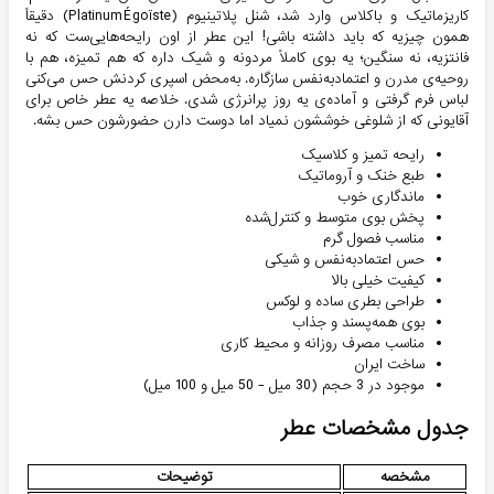
کاریزماتیک و باکلاس وارد شد، شنل پلاتینیوم (Platinum Égoïste) دقیقاً
همون چیزیه که باید داشته باشی! این عطر از اون رایحه‌هایی‌ست که نه
فانتزیه، نه سنگین؛ یه بوی کاملاً مردونه و شیک داره که هم تمیزه، هم با
روحیه‌ی مدرن و اعتماد‌به‌نفس سازگاره. به‌محض اسپری کردنش حس می‌کنی
لباس فرم گرفتی و آماده‌ی یه روز پرانرژی شدی. خلاصه یه عطر خاص برای
آقایونی که از شلوغی خوششون نمیاد اما دوست دارن حضورشون حس بشه.
رایحه تمیز و کلاسیک
طبع خنک و آروماتیک
ماندگاری خوب
پخش بوی متوسط و کنترل‌شده
مناسب فصول گرم
حس اعتماد‌به‌نفس و شیکی
کیفیت خیلی بالا
طراحی بطری ساده و لوکس
بوی همه‌پسند و جذاب
مناسب مصرف روزانه و محیط کاری
ساخت ایران
موجود در 3 حجم (30 میل - 50 میل و 100 میل)
جدول مشخصات عطر
مشخصه
توضیحات