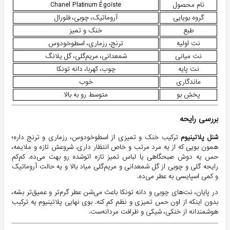
نام محصول
Chanel Platinum Égoïste
گروه بویایی
آروماتیک، چوبی، فلورال
طبع
خنک و تمیز
نت اولیه
ترنج، رزماری، اسطوخودوس
نت میانی
شمعدانی، مریم‌گلی، گل یلانگ
نت پایه
چوب، کهربا، دانه تونکا
ماندگاری
خوب
پخش بو
متوسط رو به بالا
بررسی رایحه
شنل پلاتینیوم
ترکیب خنک و تمیزی از اسطوخودوس، رزماری و ترنج داره؛
همون بویی که از یه مرد مرتب و خاص انتظار داری. شروعش تازه و ملایمه،
حس یه دوش صبحگاهی یا لباس تمیز تازه اتو‌شده رو بهت می‌ده. کم‌کم
رایحه گلی و چوبی از گل شمعدانی و مریم‌گلی میاد بالا و یه حالت آروماتیک
و کمی اسپایسی به عطر می‌ده.
در پایان، نت‌های چوبی و دانه تونکا باعث می‌شن عطر گرم‌تر و عمیق‌تر بشه،
بدون اینکه از اون حس تمیزی و نظم کم کنه. بوی نهایی پلاتینیوم یه ترکیب
هوشمندانه از خنکی، شیکی و ظرافت مردانه‌ست.