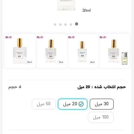
حجم انتخاب شده
:
20 میل
4
حجم
30 میل
20 میل
50 میل
100 میل