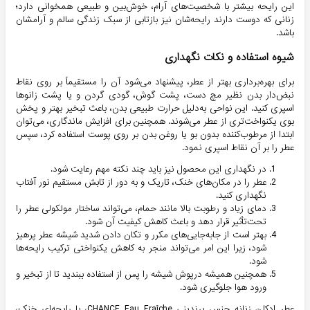
این رایحه بیشتر با شخصیت‌های آرام، خوش‌بین و طبیعی همخوانی دارد؛
زنانی که دوست دارند رایحه‌شان نیز بازتابی از سبک زندگی سالم و آرامشان
باشد.
شیوه استفاده و نکات نگهداری
برای بهره‌برداری بهتر از عطر، پیشنهاد می‌شود آن را مستقیماً بر روی نقاط
نبض‌دار بدن نظیر مچ دست، پشت گوش، گودی گردن و یا پشت زانوها
اسپری کنید. این نواحی به‌دلیل حرارت طبیعی بدن، باعث تبخیر بهتر و پخش
بوی یکنواخت‌تری از عطر می‌شوند. همچنین برای افزایش ماندگاری، می‌توان
ابتدا از مرطوب‌کننده بدون بو یا روغن بدن بر روی پوست استفاده کرد، سپس
عطر را بر آن نقاط اسپری نمود.
در نگهداری این محصول نیز باید چند نکته مهم رعایت شود.
عطر را در مکان‌های خنک، تاریک و به دور از تابش مستقیم نور آفتاب
نگهداری کنید.
دمای زیاد و رطوبت بالا مانند حمام، می‌تواند ساختار مولکولی عطر را
تحت‌تأثیر قرار دهد و باعث کاهش کیفیت آن شود.
بهتر است از جابه‌جایی‌های مکرر و تکان دادن شدید شیشه عطر پرهیز
شود، زیرا این امر می‌تواند منجر به کاهش یکنواختی ترکیب رایحه‌ها
شود.
همچنین همیشه درپوش شیشه را پس از استفاده ببندید تا از تبخیر و
ورود هوا جلوگیری شود.
عطر ادکلن زنانه چنس برندینی CHANCE Eau Fraîche، با رایحه‌ای خنک،