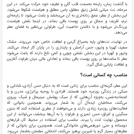
با گذشت زمان، رایحه به‌سمت قلب گلی و لطیف خود حرکت می‌کند. در این
مرحله، نت میانی شامل زنبق مطلق، یاس مطلق و هیاسنت شکوفا می‌شود.
این بخش از عطر، عمق زنانه‌تری به آن می‌بخشد و باعث می‌شود تا رایحه‌ای
نرم، ظریف و مجلل بر روی پوست باقی بماند. در اینجا نقش هیاسنت
پررنگ‌تر می‌شود و با داشتن خاصیت آبی، طراوتی بی‌نظیر به فضای عطر
می‌دهد.
در نهایت، نت‌های پایه به‌سراغ گرمی و لطافت خاص خود می‌روند. مشک
سفید، کهربا و وتیور، حس آرامش و پایداری را در پایان کار ایجاد می‌کنند.
وتیور و کهربا در این بخش نقشی چوبی و کمی تلخ دارند که باعث می‌شود
عطر تا ساعت‌ها بر روی پوست باقی بماند و تعادلی عالی میان طراوت آغازین
و لطافت پایانی شکل گیرد.
مناسب چه کسانی است؟
این عطر، گزینه‌ای مناسب برای زنانی است که به دنبال حس آزادی، شادابی و
سبکی در زندگی روزمره خود هستند. افرادی با روحیه پرانرژی، مدرن و با
اعتمادبه‌نفس، به‌ویژه آن‌هایی که از سبک پوشش مینیمال و شیک پیروی
می‌کنند، مخاطبان ایده‌آل آن به شمار می‌روند. همچنین بانوانی که
فعالیت‌های روزمره زیادی دارند و می‌خواهند از عطری استفاده کنند که بدون
سنگینی و اغراق، حس تمیزی و طراوت را به آن‌ها ببخشد، می‌توانند از این
محصول نهایت لذت را ببرند. مناسب برای استفاده در محیط کار، قرارهای
دوستانه و حتی دورهمی‌های خانوادگی است. همچنین، برای بانوانی که از
عطرهای بسیار گرم یا شیرین پرهیز می‌کنند، انتخابی مطمئن به‌شمار می‌رود.