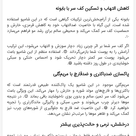
کاهش التهاب و تسکین کف سر با بابونه
بابونه یکی از آرام‌بخش‌ترین ترکیبات گیاهی است که در این شامپو استفاده
شده است. این گیاه با خاصیت ضدالتهاب خود به کاهش قرمزی، خارش و
حساسیت کف سر کمک می‌کند و محیطی سالم برای رشد مو فراهم می‌سازد
✨.
اگر کف سر شما بر اثر چربی زیاد دچار سوزش و التهاب می‌شود، این ترکیب
آرامش را به پوست شما بازمی‌گرداند 😍. استفاده منظم از این شامپو باعث
می‌شود پوست سر کمتر دچار تحریک شود و احساس خنکی و سبکی
خوشایندی در طول روز داشته باشید 😄.
پاکسازی ضدباکتری و ضدقارچ با مریم‌گلی
مریم‌گلی موجود در این شامپو یک پاک‌کننده طبیعی قدرتمند است که
باکتری‌ها و قارچ‌های مولد شوره و خارش را مهار می‌کند. این ویژگی باعث
می‌شود کف سر تمیز، سالم و بدون بوی ناخوشایند باقی بماند 😌. در نتیجه
موها دیرتر چرب می‌شوند و حس سبکی و پاکیزگی ماندگارتری را تجربه
خواهید کرد 😄. این خاصیت ضد قارچ به جلوگیری از شوره‌های چرب نیز
کمک می‌کند و ظاهر موها را مرتب‌تر نشان می‌دهد.
درخشش، نرمی و حالت‌پذیری بیشتر
فرمولاسیون این شامپو فقط درمانی نیست؛ بلکه به زیبایی مو نیز توجه