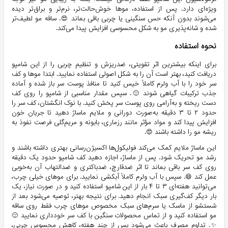
ویژه‌ای دارد. پس از استفاده، موها خوش‌حالت‌تر، نرم‌تر و براق‌تر دیده
می‌شوند بدون آنکه حس سنگینی یا چربی باقی بماند 😍. ساقه مو لطیف‌تر
شده و شانه‌پذیری مو به شکل محسوسی افزایش پیدا می‌کند.
نحوه استفاده
برای اینکه بیشترین اثر تقویتی، ضدریزش و تنظیم چربی را از این شامپو
دریافت کنید، بهتر است آن را به شکل اصولی استفاده نمایید. ابتدا موها و کف
سر خود را با آب ولرم کاملاً خیس کنید تا منافذ پوست سر باز شده و آماده
جذب ترکیبات گیاهی شوند 🙂. سپس مقدار مناسبی از شامپو را روی کف
دست ریخته و به‌آرامی روی پوست سر پخش کنید. با نوک انگشتان، کف سر را
حدود ۲ تا ۳ دقیقه به‌صورت دورانی و ملایم ماساژ دهید تا جریان خون
افزایش پیدا کند و مواد مؤثر مانند رزماری، بابونه و مریم‌گلی فرصت نفوذ به
ریشه مو را داشته باشند 😍.
این ماساژ ملایم کمک می‌کند فولیکول‌ها اکسیژن‌رسانی بهتری داشته باشند و
رشد مو تحریک شود. پس از ماساژ، اجازه دهید کف شامپو حدود یک دقیقه
روی کف سر باقی بماند تا اثر ضدقارچ، ضدباکتری و ضدالتهاب آن به‌خوبی
عمل کند 😄. سپس با آب ولرم کاملاً آبکشی نمایید. برای موهای خیلی چرب،
می‌توانید هفته‌ای ۳ تا ۴ بار از این شامپو استفاده کنید و در صورت نیاز، یک
بار دیگر کف‌گیری سبک انجام دهید. برای نتیجه بهتر، توصیه می‌شود بعد از
شستشو از ماسک یا سرم‌های سبک مخصوص موهای چرب فقط روی ساقه
مو استفاده کنید و از تماس محصولات سنگین با کف سر خودداری نمایید 🙂
✨. تداوم مصرف باعث می‌شود پس از چند هفته، کاهش محسوس چربی،