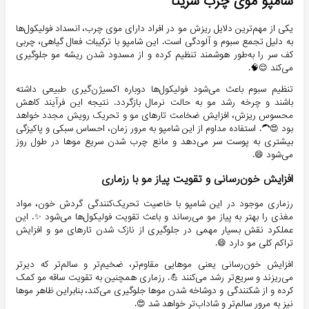
شامپو موی چرب سریتا
یکی از مهم‌ترین دلایل ریزش مو در افراد دارای موی چرب، انسداد فولیکول‌ها
به دلیل تجمع سبوم و آلودگی است. این شامپو با ترکیبات فعال گیاهی، چربی
کف سر را به‌طور هوشمند تنظیم کرده و از مسدود شدن ریشه مو جلوگیری
می‌کند 😌🧠.
تنظیم سبوم باعث می‌شود فولیکول‌ها دوباره اکسیژن‌گیری طبیعی داشته
باشند و چرخه رشد مو به حالت نرمال بازگردد. نتیجه این فرآیند کاهش
محسوس ریزش، افزایش ضخامت تارهای مو و تحریک رویش مجدد خواهد
بود 😍🦱. استفاده مداوم از این شامپو به مرور زمان، احساس سبکی و پاکیزگی
بیشتری به پوست سر می‌دهد و مانع چرب شدن سریع موها در طول روز
می‌شود 😄.
افزایش خون‌رسانی و تقویت پیاز مو با رزماری
رزماری موجود در این شامپو با خاصیت تحریک‌کنندگی گردش خون، مواد
مغذی را بهتر به پیاز مو می‌رساند و باعث تقویت فولیکول‌ها می‌شود ✨. این
عملکرد نقش بسیار مهمی در جلوگیری از نازک شدن تارهای مو و افزایش
تراکم کلی مو دارد 😄.
افزایش خون‌رسانی یعنی موهایی مقاوم‌تر، ضخیم‌تر و سالم‌تر که دیرتر
می‌ریزند و سریع‌تر رشد می‌کنند 💪. رزماری همچنین به تقویت ساقه مو کمک
کرده و از شکنندگی و دوشاخه شدن موها جلوگیری می‌کند، بنابراین ظاهر موها
نیز به مرور سالم‌تر و شاداب‌تر خواهد شد 😍.