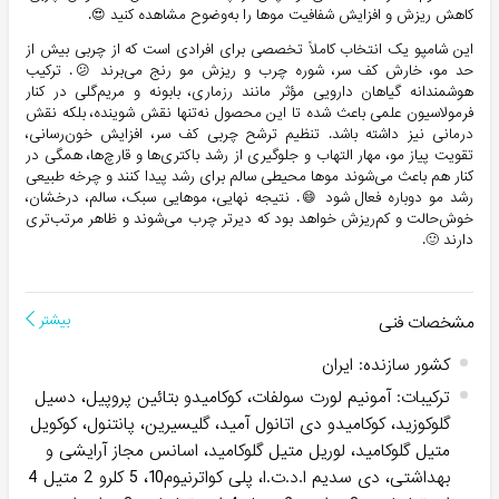
کاهش ریزش و افزایش شفافیت موها را به‌وضوح مشاهده کنید 😍.
این شامپو یک انتخاب کاملاً تخصصی برای افرادی است که از چربی بیش از
حد مو، خارش کف سر، شوره چرب و ریزش مو رنج می‌برند 😕. ترکیب
هوشمندانه گیاهان دارویی مؤثر مانند رزماری، بابونه و مریم‌گلی در کنار
فرمولاسیون علمی باعث شده تا این محصول نه‌تنها نقش شوینده، بلکه نقش
درمانی نیز داشته باشد. تنظیم ترشح چربی کف سر، افزایش خون‌رسانی،
تقویت پیاز مو، مهار التهاب و جلوگیری از رشد باکتری‌ها و قارچ‌ها، همگی در
کنار هم باعث می‌شوند موها محیطی سالم برای رشد پیدا کنند و چرخه طبیعی
رشد مو دوباره فعال شود 😄. نتیجه نهایی، موهایی سبک، سالم، درخشان،
خوش‌حالت و کم‌ریزش خواهد بود که دیرتر چرب می‌شوند و ظاهر مرتب‌تری
دارند 🙂.
مشخصات فنی
بیشتر
کشور سازنده
:
ایران
ترکیبات
:
آمونیم لورت سولفات، کوکامیدو بتائین پروپیل، دسیل
گلوکوزید، کوکامیدو دی اتانول آمید، گلیسیرین، پانتنول، کوکویل
متیل گلوکامید، لوریل متیل گلوکامید، اسانس مجاز آرایشی و
بهداشتی، دی سدیم ا.د.ت.ا، پلی کواترنیوم10، 5 کلرو 2 متیل 4