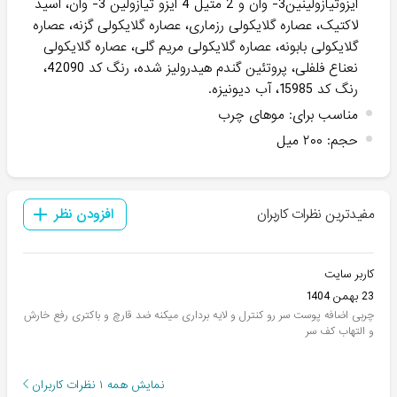
ایزوتیازولینین3- وان و 2 متیل 4 ایزو تیازولین 3- وان، اسید
لاکتیک، عصاره گلایکولی رزماری، عصاره گلایکولی گزنه، عصاره
گلایکولی بابونه، عصاره گلایکولی مریم گلی، عصاره گلایکولی
نعناع فلفلی، پروتئین گندم هیدرولیز شده، رنگ کد 42090،
رنگ کد 15985، آب دیونیزه.
مناسب برای
:
موهای چرب
حجم
:
۲۰۰ میل
مفیدترین نظرات کاربران
افزودن نظر
کاربر سایت
23 بهمن 1404
چربی اضافه پوست سر رو کنترل و لایه برداری میکنه ضد قارچ و باکتری رفع خارش
و التهاب کف سر
نمایش همه
۱
نظرات کاربران