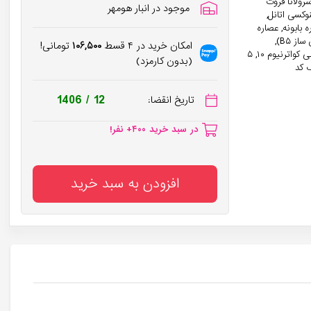
لایکول, سرنوا سرولاتا فروت
موجود در انبار هومهر
وکسی اتانل,
ره گزنه, عصاره بابونه, عصاره
مریم گلی, عصاره نعناع فلفلی, تریتیکوم ولگار(ویت) گلوتن, آب ( آکوا), پانتنول (پیش ساز B۵),
امکان خرید در ۴ قسط
۱۰۶,۵۰۰
تومانی!
اسانس مجاز آرایشی و بهداشتی, پیریدوکسین هیدروکلراید (B۶), دی سدیم ا.د.ت.ا, پلی کواترنیوم ۱۰, ۵
(بدون کارمزد)
اکتیک, رنگ کد
1406 / 12
تاریخ انقضا:
در سبد خرید
۴۰۰
+ نفر!
۴
+ نظر برای این محصول ثبت شده!
در سبد خرید
۴۰۰
+ نفر!
افزودن به سبد خرید