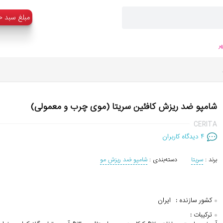
:مبلغ سبد خ
ر
شامپو ضد ریزش کافئین سریتا (موی چرب و معمولی)
CERITA
۴
دیدگاه کاربران
برند :
سریتا
دسته‌بندی :
شامپو ضد ریزش مو
کشور سازنده :
ایران
ترکیبات :