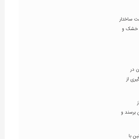
یت ساختار
ی خشک و
ن در
ری از
 برسند و
ن با