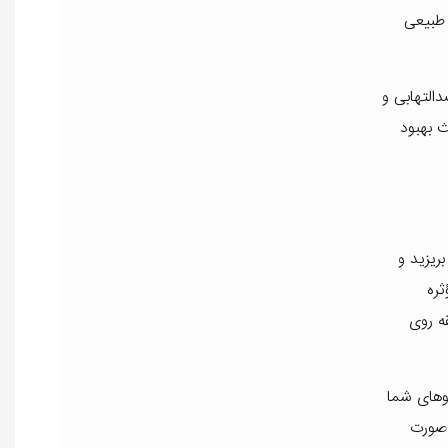
 طبیعی
التهابی و
 بهبود
ریزید و
ثره
رای چند دقیقه روی
موهای شما
‌صورت