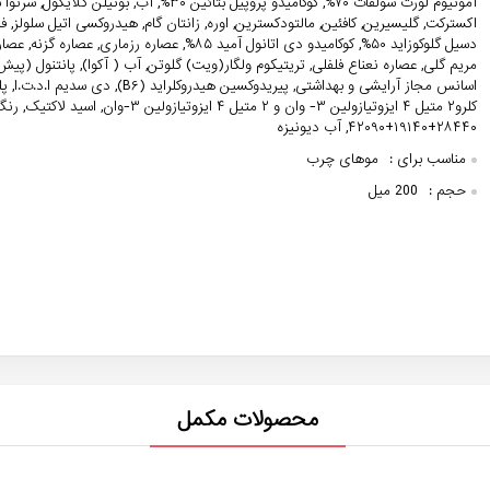
آمونیوم لورت سولفات ۷۰%, کوکامیدو پروپیل بتائین ۳۰%, آب, بوتیلن گ
اکسترکت, گلیسیرین, کافئین, مالتودکسترین, اوره, زانتان گام, هیدروکسی اتیل سلولز, فن
دسیل گلوکوزاید ۵۰%, کوکامیدو دی اتانول آمید ۸۵%, عصاره رزماری, عصا
کلرو۲ متیل ۴ ایزوتیازولین ۳- وان و ۲ متیل ۴ ایزوتیازولین ۳-وان, اسید ل
۲۸۴۴۰+۱۹۱۴۰+۴۲۰۹۰, آب دیونیزه
مناسب برای :
موهای چرب
حجم :
200 میل
محصولات مکمل