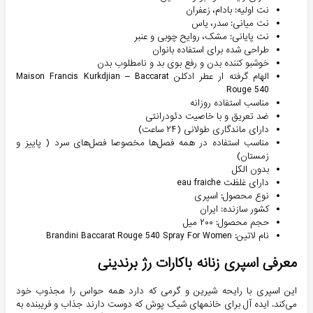
نت اولیه: بادام، زعفران
نت میانی: سدر، یاس
نت پایانی: مشک، روایح چوبی و عنبر
طراحی شده برای استفاده بانوان
خوشبو کننده بدن و رفع بوی بد و نامطلوب بدن
الهام گرفته ار عطر ادکلن Maison Francis Kurkdjian – Baccarat
Rouge 540
مناسب استفاده روزانه
ضد تعریق و با خاصیت دئودرانتی
دارای ماندگاری طولانی (۲۴ ساعت)
مناسب استفاده در همه فصل‌ها مخصوصا فصل‌های سرد ( پاییز و
زمستان)
بدون الکل
دارای غلظت eau fraiche
نوع محصول: اسپری
کشور سازنده: ایران
حجم محصول: ۲۰۰ میل
نام لاتین: Brandini Baccarat Rouge 540 Spray For Women
معرفی اسپری زنانه باکارات رژ برندینی
این اسپری با رایحه شیرین و گرمی که دارد همه حواس را مجذوب خود
می‌کند. ایده آل برای خانمهای شیک پوش که دوست دارند جذاب و فریبنده به