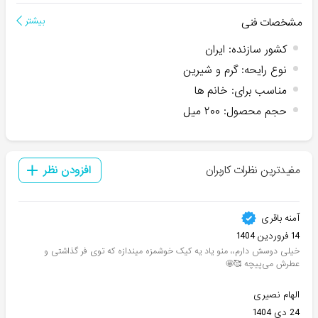
مشخصات فنی
بیشتر
کشور سازنده
:
ایران
نوع رایحه
:
گرم و شیرین
مناسب برای
:
خانم ها
حجم محصول
:
۲۰۰ میل
مفیدترین نظرات کاربران
افزودن نظر
آمنه باقری
14 فروردین 1404
خیلی دوسش دارم،، منو یاد یه کیک خوشمزه میندازه که توی فر گذاشتی و
عطرش می‌پیچه 🥰🤩
الهام نصیری
24 دی 1404