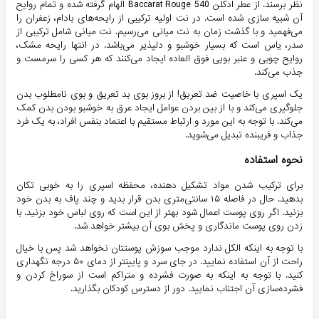
نظر برسند. از عطر ادکلن Baccarat Rouge 540 الهام گرفته شده و تمام روایح
آن شبیه سازی شده است. در نت اولیه ترکیبی از رایحه‌های بادام، زعفران را
می‌فهمید و با گذشت زمان به نت میانی می‌رسیم. نت میانی شامل ترکیبی از
سدر، یاس است که بسیار خوشبو و دلپذیر می‌باشد. در انتها رایحه مشک،
روایح چوبی و عنبر بویی فوق العاده ایجاد می‌کنند که هر کسی را سرمست و
جذب می‌کند.
یک اسپری با خاصیت ضد تعریق! از بروز بوی بد تعریق و بوی نامطلوب بدن
جلوگیری می‌کند و با از بین بردن عوامل ایجاد عرق به خوشبو بودن بدن کمک
می‌کند. با توجه به این مورد و ارتباط مستقیم با اعتماد بنفس افراد، به یک فرد
جذاب و فریبنده تبدیل می‌شوید.
نحوه استفاده
برای ترکیب شدن مواد تشکیل دهنده، محفظه اسپری را به خوبی تکان
بدهید. حال در فاصله ۱۵ سانتی‌متری بدن قرار بدید و چند پاف به بدن خود
بزنید. اگر روی پوست اعمال شود بهتر از این است که روی لباس خود بزنید. با
زدن روی پوست ماندگاری و پخش بوی آن بیشتر خواهد شد.
با توجه به اینکه الکل ندارد موجب سوزش پوستتان نخواهد شد پس با خیال
راحت از آن استفاده نمایید. در جای سرد و پایینتر از دمای ۵۰ درجه نگهداری
کنید. با توجه به اینکه به صورت فشرده و متراکم است از سوراخ کردن و
فشرده‌سازی آن اجتناب نمایید. دور از دسترس کودکان بگذارید.