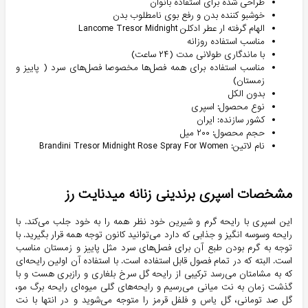
طراحی شده برای استفاده بانوان
خوشبو کننده بدن و رفع بوی نامطلوب بدن
الهام گرفته ار عطر ادکلن Lancome Tresor Midnight
مناسب استفاده روزانه
با ماندگاری طولانی مدت (۲۴ ساعت)
مناسب استفاده برای همه فصل‌ها مخصوصا فصل‌های سرد ( پاییز و
زمستان)
بدون الکل
نوع محصول: اسپری
کشور سازنده: ایران
حجم محصول: ۲۰۰ میل
نام لاتین: Brandini Tresor Midnight Rose Spray For Women
مشخصات اسپری برندینی زنانه میدنایت رز
این اسپری با رایحه گرم و شیرین خود نظر همه را به خود جلب می‌کند. با
رایحه وسوسه انگیز و جذابی که دارد می‌توانید کانون توجه همه قرار بگیرید. با
توجه به گرم بودن طبع آن برای فصل‌های سرد مثل پاییز و زمستان مناسب
است. البته که در تمام فصول قابل استفاده است. با استفاده آن اولین رایحه‌ای
که به مشامتان می‌رسد ترکیبی از رایحه گل سرخ بلغاری و رازبری هست و با
گذشت زمان به نت میانی می‌رسیم و رایحه‌های گلی میوه‌ای رایحه برگ مو،
گل صد تومانی، گل یاس و فلفل قرمز را متوجه می‌شوید و در انتها با نت