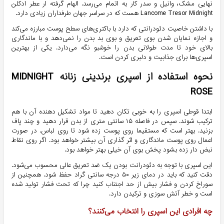
نهایی مشک، وانیل و سدر کار به اتمام می‌رسد. الهام گرفته ار عطر ادکلن
Lancome Tresor Midnight هست که در سراسر جهان طرفداران زیادی دارد.
با داشتن خاصیت دئودرانتی که دارد با باکتری‌های سطح پوست مبارزه می‌کند
و اجازه نمایان شدن بوی تعریق و بوی بد بدن را نمی‌دهد و با ماندگاری
بالای خود تا مدت طولانی بدن را خوشبو نگه می‌دارد. یکی از بهترین
اسپری‌ها برای جذابیت و دلبری کردن است.
نحوه استفاده از اسپری برندینی زنانه MIDNIGHT
ROSE
ابتدا قوطی اسپری را به خوبی تکان دهید تا مواد تشکیل دهنده آن با هم
ترکیب شوند. سپس در فاصله ۱۵ سانتی متری از بدن قرار دهید و چند پاف
بزنید. بهتر است که مستقیما روی پوست زده شود تا روی لباس. در صورت
اعمال روی پوست ماندگاری و اثر گذاری آن بیشتر خواهد بود. اگر روی نقاط
نبض دار زده بشود پخش بوی آن خیلی بهتر خواهد بود.
این اسپری با توجه به دئودرانت بودن یک ضد تعریق عالی محسوب می‌شود.
دقت کنید که باید در دمای زیر ۵۰ درجه سانتی گراد حفظ شود. همچنین از
سوراخ کردن و فشار بیش از حد اجتناب کنید چرا که تحت فشار تولید شده
است و خطر آتش سوزی و ترکیدن دارد.
چه افرادی این اسپری را انتخاب می‌کنند؟