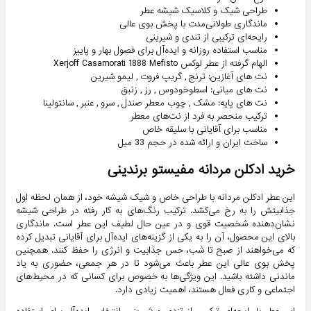
طراحی شیک و کلاسیک شیشه عطر
ماندگاری طولانی‌مدت با پخش بوی عالی
رایحه‌ای ترکیبی از تندی و شیرینی
مناسب استفاده روزانه و ایده‌آل برای فصول بهار و پاییز
الهام گرفته از عطر لوکس Xerjoff Casamorati 1888 Mefisto
نت های آغازین: ترنج , گریپ فروت , لیمو شیرین
نت های میانی: اسطوخودوس , رز , زنبق
نت های پایه: مشک , چوب معطر صندل , سرو , عنبر , سانتولینا
ترکیب منحصر به فرد از نت‌های معطر
مناسب برای آقایانی با سلیقه خاص
ساخت ایران و ارائه شده در حجم 33 میل
خرید ادکلن مردانه مفیستو برندینی
این عطر ادکلن مردانه با طراحی خاص و شیک شیشه خود، از همان لحظه اول
جذابیتش را به رخ می‌کشد. ترکیب رنگ‌های به کار رفته در طراحی شیشه
نشان‌دهنده شخصیت قوی و در عین حال لطیف این عطر است. ماندگاری
بالای این محصول، آن را به یکی از گزینه‌های ایده‌آل برای آقایانی تبدیل کرده
که می‌خواهند از صبح تا شب، حس جذابیت و انرژی را حفظ کنند. همچنین
پخش بوی عالی این عطر باعث می‌شود تا در هر جمعی، حضوری به یاد
ماندنی داشته باشید. این ویژگی‌ها به خصوص برای کسانی که در محیط‌های
اجتماعی و کاری فعال هستند، اهمیت زیادی دارد.