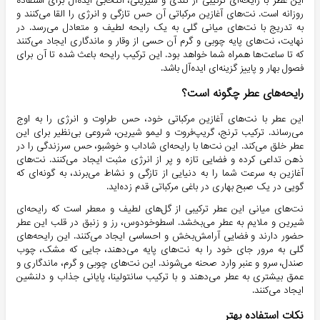
این عطر با رایحه‌ای ترکیبی از تندی و شیرینی، انتخابی ایده‌آل برای استفاده
روزانه است. نت‌های آغازین مرکباتی آن حس تازگی و انرژی را القا می‌کنند و
به تدریج با نت‌های میانی گلی به یک رایحه لطیف و متعادل می‌رسد. در
نهایت، نت‌های پایه چوبی و گرم آن حسی از وقار و ماندگاری ایجاد می‌کنند
که تا ساعت‌ها همراه شما خواهد بود. این ترکیب رایحه باعث شده تا آن برای
فصول بهار و پاییز گزینه‌ای ایده‌آل باشد.
رایحه‌های عطر چگونه است؟
این عطر با نت‌های آغازین مرکباتی خود، حس طراوت و انرژی را به اوج
می‌رساند. ترکیب ترنج، گریپ‌فروت و لیمو شیرین، شروعی بی‌نظیر برای این
عطر خلق می‌کند. این نت‌ها با رایحه‌ای شاداب و خوشبو، حس سرزندگی را در
ذهن تداعی کرده و فضایی تازه و پر از انرژی مثبت ایجاد می‌کنند. نت‌های
آغازین به سرعت شما را به دنیایی از تازگی و نشاط می‌برند، به گونه‌ای که
گویی در یک صبح بهاری در باغی مرکباتی قدم زده‌اید.
نت‌های میانی این عطر ترکیبی از گل‌های لطیف و معطر است که رایحه‌ای
شیرین و ملایم به عطر می‌بخشد. اسطوخودوس، رز و زنبق در قلب این عطر
حضور دارند و فضایی آرامش‌بخش و احساسی ایجاد می‌کنند. این رایحه‌های
گلی به مرور جای خود را به نت‌های پایه می‌دهند، جایی که مشک، چوب
صندل، سرو و عنبر وارد صحنه می‌شوند. این نت‌های چوبی و گرم، ماندگاری و
عمق بیشتری به عطر می‌دهند و با ترکیب سانتولینا، پایانی جذاب و دلنشین
ایجاد می‌کنند.
نکات استفاده بهتر