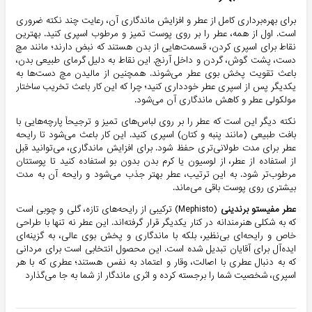
برای بهره‌برداری کامل از عطر و افزایش ماندگاری آن، رعایت چند نکته ضروری
است. اول از همه، عطر را بر روی پوست تمیز و مرطوب اسپری کنید. بهترین
نقاط برای اسپری کردن، قسمت‌هایی از بدن هستند که نبض دارند؛ مانند مچ
دست، پشت گوش، گردن و داخل آرنج. این نقاط به دلیل گرمای طبیعی بدن،
باعث تقویت پخش بوی عطر می‌شوند. همچنین از مالیدن مچ دست‌ها به
یکدیگر پس از اسپری عطر خودداری کنید؛ چرا که این کار باعث تخریب ساختار
مولکولی عطر و کاهش ماندگاری آن می‌شود.
نکته دیگر این است که عطر را بر روی لباس‌های تمیز و ترجیحاً پارچه‌هایی با
بافت طبیعی (مانند پنبه و کتان) اسپری کنید. این کار باعث می‌شود تا رایحه
عطر برای مدت طولانی‌تری حفظ شود. برای افزایش ماندگاری، می‌توانید قبل
از استفاده از عطر، از لوسیون یا کرم بدن بدون بو استفاده کنید تا پوستتان
مرطوب‌تر شود. به این ترتیب، عطر بهتر جذب می‌شود و رایحه آن به مدت
بیشتری روی پوست باقی می‌ماند.
عطر مفیستو برندینی
(Mephisto) ترکیبی از رایحه‌های تازه، گلی و چوبی است
که به شکلی هنرمندانه در کنار یکدیگر قرار گرفته‌اند. این عطر نه تنها با طراحی
خاص و رایحه‌ای بی‌نظیر، بلکه با ماندگاری و پخش بوی عالی، به گزینه‌ای
ایده‌آل برای آقایان تبدیل شده است. این محصول انتخابی است برای مردانی
که به دنبال عطری با اصالت، وقار و اعتماد به نفس هستند؛ عطری که با هر
اسپری، شخصیت شما را برجسته کرده و اثری ماندگار از شما به جا می‌گذارد