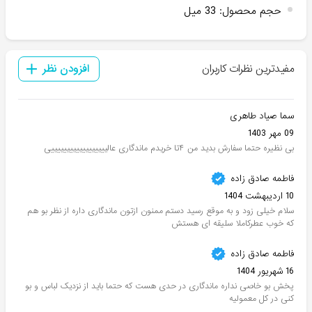
حجم محصول
:
33 میل
مفیدترین نظرات کاربران
افزودن نظر
سما صیاد طاهری
09 مهر 1403
بی نظیره حتما سفارش بدید من ۴تا خریدم ماندگاری عالییییییییییییییییییی
فاطمه صادق زاده
10 اردیبهشت 1404
سلام خیلی زود و به موقع رسید دستم ممنون ازتون ماندگاری داره از نظر بو هم
که خوب عطرکاملا سلیقه ای هستش
فاطمه صادق زاده
16 شهریور 1404
پخش بو خاصی نداره ماندگاری در حدی هست که حتما باید از نزدیک لباس و بو
کنی در کل معمولیه