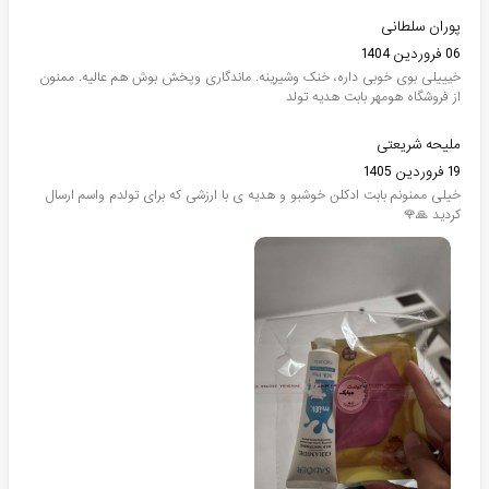
پوران سلطانی
06 فروردین 1404
خیییلی بوی خوبی داره، خنک وشیرینه. ماندگاری وپخش بوش هم عالیه. ممنون
از فروشگاه هومهر بابت هدیه تولد
ملیحه شریعتی
19 فروردین 1405
خیلی ممنونم بابت ادکلن خوشبو و هدیه ی با ارزشی که برای تولدم واسم ارسال
کردید 🙏🌹