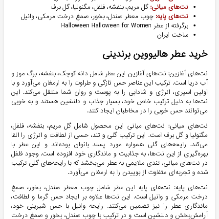
نت‌های میانی:
گل مریم، بنفشه، فلفل، مگنولیا، گل برف
نت‌های پایه:
چوب معطر صندل، بخور، صمغ درخت مرمکی، وانیل
برگرفته از عطر Halloween Halloween for Women
ساخت ایران
خرید عطر هالیووین برندینی
نت‌های آغازین: نت‌های آغازین این عطر شامل دانه کوچک، بنفشه، برگ موز و
آب دریا است. ترکیب این عناصر حس تازگی و طراوت را به ارمغان می‌آورد و با
اولین اسپری، انرژی و شادابی را به پوست و روان شما منتقل می‌کند. این
نت‌ها به دلیل ترکیب خاص خود، بسیار جذاب و دلنشین هستند و به خوبی
می‌توانند حس خوبی را در مخاطبان ایجاد کنند.
نت‌های میانی: نت‌های میانی این محصول شامل گل مریم، بنفشه، فلفل،
مگنولیا و گل برف است. این ترکیب گلی و تند، حسی از لطافت و انرژی را القا
می‌کند. رایحه‌های گلی همواره مورد پسند بانوان بوده‌اند و این عطر با
بهره‌گیری از این نت‌ها، به جذابیت و ماندگاری خود افزوده است. وجود فلفل
در نت‌های میانی، تندی ملایمی به عطر می‌بخشد که با رایحه‌های گلی ترکیب
شده و تجربه‌ای متفاوت از بوییدن را به ارمغان می‌آورد.
نت‌های پایه: نت‌های پایه این عطر شامل چوب معطر صندل، بخور، صمغ
درخت مرمکی و وانیل است. این نت‌ها علاوه بر ایجاد حس گرما و لطافت،
ماندگاری عطر را نیز تضمین می‌کنند. رایحه وانیل با حس شیرینی خود،
آرامش‌بخش و دلنشین است و در ترکیب با چوب صندل، بخور و صمغ درخت