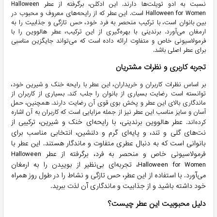
نسبت به ادو تویلت‌ها دارند. این ادکلن، برگرفته از عطر Halloween
Halloween for Women است. این عطر که از رایحه‌های معروف و محبوب در
بین بانوان است، با ترکیب منحصر به فرد خود، حس تازگی و جذابیت را به
ارمغان می‌آورد. برندینی با بهره‌گیری از این ترکیب، عطر هالووین را با
فرمولاسیونی خاص و متفاوت ارائه داده است که می‌تواند جایگزین مناسبی
برای عطر اصلی باشد.
تجربه کاربری و نظرات مشتریان
بر اساس نظرات کاربران و خریداران، این عطر با رایحه خنک و شیرین خود،
توانسته است رضایت بسیاری از بانوان را جلب کند. بسیاری از کاربران از
ماندگاری بالای این عطر و پخش بوی قوی آن رضایت دارند. همچنین، حمل
آسان و سایز مناسب این عطر نیز از جمله مزایایی است که کاربران به آن اشاره
عطر هالووین برندینی، با رایحه‌ای خنک و شیرین، ترکیبی از
کرده‌اند.
نت‌های گلی و تند، و پایه‌ای گرم و دلنشین، انتخابی مناسب برای
بانوانی است که به دنبال عطری متفاوت و ماندگار هستند. این عطر با
فرمولاسیونی خاص و منحصر به فرد، برگرفته از عطر Halloween
Halloween for Women، تجربه‌ای بی‌نظیر از بوییدن را به ارمغان
می‌آورد. با استفاده از این عطر، حس تازگی و نشاط را در طول روز همراه
خود داشته باشید و از جذابیت و ماندگاری آن لذت ببرید.
دلیل محبوبیت این عطر چیست؟