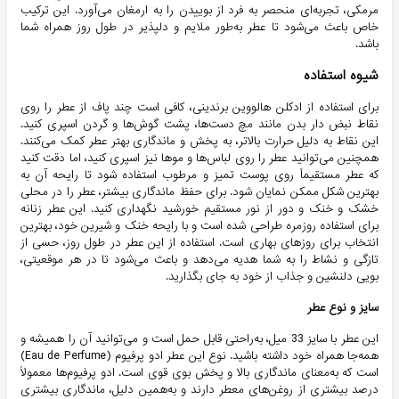
مرمکی، تجربه‌ای منحصر به فرد از بوییدن را به ارمغان می‌آورد. این ترکیب
خاص باعث می‌شود تا عطر به‌طور ملایم و دلپذیر در طول روز همراه شما
باشد.
شیوه استفاده
برای استفاده از ادکلن هالووین برندینی، کافی است چند پاف از عطر را روی
نقاط نبض دار بدن مانند مچ دست‌ها، پشت گوش‌ها و گردن اسپری کنید.
این نقاط به دلیل حرارت بالاتر، به پخش و ماندگاری بهتر عطر کمک می‌کنند.
همچنین می‌توانید عطر را روی لباس‌ها و موها نیز اسپری کنید، اما دقت کنید
که عطر مستقیماً روی پوست تمیز و مرطوب استفاده شود تا رایحه آن به
بهترین شکل ممکن نمایان شود. برای حفظ ماندگاری بیشتر، عطر را در محلی
خشک و خنک و دور از نور مستقیم خورشید نگهداری کنید. این عطر زنانه
برای استفاده روزمره طراحی شده است و با رایحه خنک و شیرین خود، بهترین
انتخاب برای روزهای بهاری است. استفاده از این عطر در طول روز، حسی از
تازگی و نشاط را به شما هدیه می‌دهد و باعث می‌شود تا در هر موقعیتی،
بویی دلنشین و جذاب از خود به جای بگذارید.
سایز و نوع عطر
این عطر با سایز 33 میل، به‌راحتی قابل حمل است و می‌توانید آن را همیشه و
همه‌جا همراه خود داشته باشید. نوع این عطر ادو پرفیوم (Eau de Perfume)
است که به‌معنای ماندگاری بالا و پخش بوی قوی است. ادو پرفیوم‌ها معمولاً
درصد بیشتری از روغن‌های معطر دارند و به‌همین دلیل، ماندگاری بیشتری