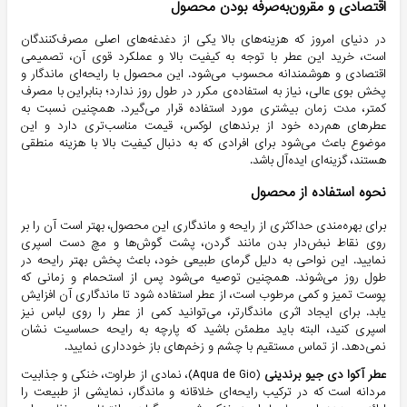
اقتصادی و مقرون‌به‌صرفه بودن محصول
در دنیای امروز که هزینه‌های بالا یکی از دغدغه‌های اصلی مصرف‌کنندگان
است، خرید این عطر با توجه به کیفیت بالا و عملکرد قوی آن، تصمیمی
اقتصادی و هوشمندانه محسوب می‌شود. این محصول با رایحه‌ای ماندگار و
پخش بوی عالی، نیاز به استفاده‌ی مکرر در طول روز ندارد؛ بنابراین با مصرف
کمتر، مدت زمان بیشتری مورد استفاده قرار می‌گیرد. همچنین نسبت به
عطرهای هم‌رده خود از برندهای لوکس، قیمت مناسب‌تری دارد و این
موضوع باعث می‌شود برای افرادی که به دنبال کیفیت بالا با هزینه منطقی
هستند، گزینه‌ای ایده‌آل باشد.
نحوه استفاده از محصول
برای بهره‌مندی حداکثری از رایحه و ماندگاری این محصول، بهتر است آن را بر
روی نقاط نبض‌دار بدن مانند گردن، پشت گوش‌ها و مچ دست اسپری
نمایید. این نواحی به دلیل گرمای طبیعی خود، باعث پخش بهتر رایحه در
طول روز می‌شوند. همچنین توصیه می‌شود پس از استحمام و زمانی که
پوست تمیز و کمی مرطوب است، از عطر استفاده شود تا ماندگاری آن افزایش
یابد. برای ایجاد اثری ماندگارتر، می‌توانید کمی از عطر را روی لباس نیز
اسپری کنید، البته باید مطمئن باشید که پارچه به رایحه حساسیت نشان
نمی‌دهد. از تماس مستقیم با چشم و زخم‌های باز خودداری نمایید.
عطر آکوا دی جیو برندینی
(Aqua de Gio)، نمادی از طراوت، خنکی و جذابیت
مردانه است که در ترکیب رایحه‌ای خلاقانه و ماندگار، نمایشی از طبیعت را