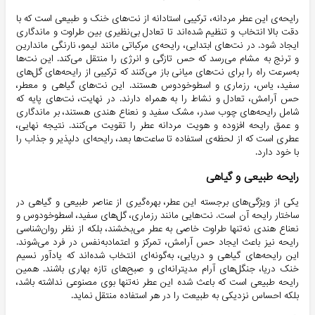
رایحه‌ی این عطر مردانه، ترکیبی استادانه از نت‌های خنک و طبیعی است که با
دقت بالا انتخاب و تنظیم شده‌اند تا تعادل بی‌نظیری بین طراوت و ماندگاری
ایجاد شود. در نت‌های ابتدایی، رایحه‌ی مرکباتی مانند لیمو، نارنگی ماندارین
و ترنج به مشام می‌رسد که حس تازگی و انرژی را منتقل می‌کند. این نت‌ها
به‌سرعت راه را برای نت‌های میانی باز می‌کنند که ترکیبی از رایحه‌های گل‌های
سفید، یاس، رزماری و اسطوخودوس هستند. این نت‌های گیاهی و معطر،
حس آرامش، تعادل و نشاط را به همراه دارند. در نهایت، نت‌های پایه که
شامل رایحه‌های چوب سدر، مشک سفید و نعناع هندی هستند، بر ماندگاری
و عمق رایحه افزوده و هویت مردانه عطر را تقویت می‌کنند. نتیجه نهایی،
عطری است که از لحظه‌ی استفاده تا ساعت‌ها بعد، رایحه‌ای دلپذیر و جذاب را
با خود دارد.
رایحه طبیعی و گیاهی
یکی از ویژگی‌های برجسته این عطر، بهره‌گیری از عناصر طبیعی و گیاهی در
ساختار رایحه آن است. نت‌هایی مانند رزماری، گل‌های سفید، اسطوخودوس و
نعناع هندی نه‌تنها طراوت خاصی به عطر می‌بخشند، بلکه از نظر روان‌شناسی
رایحه نیز باعث ایجاد حس آرامش، تمرکز و اعتماد‌به‌نفس در فرد می‌شوند.
این رایحه‌های گیاهی و دریایی، به‌گونه‌ای انتخاب شده‌اند که یادآور نسیم
خنک دریا، جنگل‌های آرام مدیترانه‌ای و صبح‌های تازه بهاری باشند. همین
رایحه طبیعی است که باعث شده این عطر نه‌تنها بوی مصنوعی نداشته باشد،
بلکه احساس نزدیکی به طبیعت را در هر استفاده منتقل نماید.