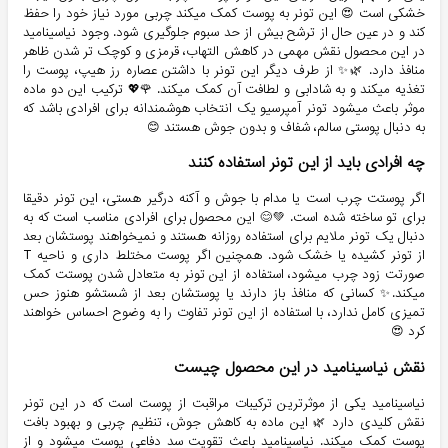
خشکی است 😍 این تونر به پوست کمک میکند چربی مورد نیاز خود را حفظ
کند و در عین حال از ترشح بیش از حد سبوم جلوگیری شود. وجود نیاسینامید
در این محصول نقش مهمی در کاهش التهاب، قرمزی و کوچک تر شدن ظاهر
منافذ دارد. 🌿✨ از طرف دیگر این تونر با داشتن عصاره رز هیپ، پوست را
تغذیه میکند و به شادابی و لطافت آن کمک میکند. 🌹💖 ترکیب این دو ماده
موثر باعث میشود تونر آمپرسیو یک انتخاب هوشمندانه برای افرادی باشد که
به دنبال پوستی سالم، شفاف و بدون جوش هستند 😊
چه افرادی باید از این تونر استفاده کنند
اگر پوستت چرب است یا مدام با جوش و آکنه درگیر هستی، این تونر دقیقا
برای تو ساخته شده است. 💚😊 این محصول برای افرادی مناسب است که به
دنبال یک تونر ملایم برای استفاده روزانه هستند و نمیخواهند پوستشان بعد
از تونر کشیده یا خشک شود. همچنین اگر پوست مختلط داری و ناحیه T
صورتت زود چرب میشود، استفاده از این تونر به متعادل شدن پوستت کمک
میکند.✨ کسانی که منافذ باز دارند یا پوستشان بعد از شستشو هنوز حس
تمیزی کامل ندارد، با استفاده از این تونر تفاوت را به وضوح احساس خواهند
کرد 😍
نقش نیاسینامید در این محصول چیست
نیاسینامید یکی از موثرترین ترکیبات مراقبت از پوست است که در این تونر
نقش کلیدی دارد 🌿 این ماده به کاهش جوش، تنظیم چربی و بهبود بافت
پوست کمک میکند. نیاسینامید باعث تقویت سد دفاعی پوست میشود و از