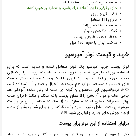
مناسب پوست چرب و مستعد آکنه
حاوی ترکیب فوق العاده نیاسینامید و عصاره رز هیپ ✅🔥
فاقد الکل و پارابن
دارای PH متعادل
مناسب استفاده روزانه
کمک به کاهش جوش
حفظ رطوبت طبیعی پوست
ساخت ایران با حجم 150 میل
خرید و قیمت
تونر آمپرسیو
تونر پوست چرب امپرسیو یک تونر متعادل کننده و ملایم است که برای
استفاده روزانه طراحی شده و بدون ایجاد حساسیت، پوست را پاکسازی
میکند. این تونر فاقد الکل و مواد آلرژی زا است و به همین دلیل حتی پوست
های حساس و مستعد التهاب هم میتوانند با خیال راحت از آن استفاده کنند.
😊🌿 فرمولاسیون این محصول به گونه ای است که باقی مانده آلودگی ها،
چربی اضافه و مواد آرایشی را از سطح پوست پاک میکند و منافذ را برای جذب
بهتر محصولات بعدی آماده میسازد. ✨🧴 استفاده منظم از این تونر باعث
میشود پوستت تعادل طبیعی خود را حفظ کند و از براق شدن بیش از حد و
ایجاد جوش های جدید جلوگیری شود 🌸💧
مزایای استفاده از این تونر برای پوست
یکی از مهم ترین مزایای این تونر پوست چرب، کنترل چربی بدون ایجاد