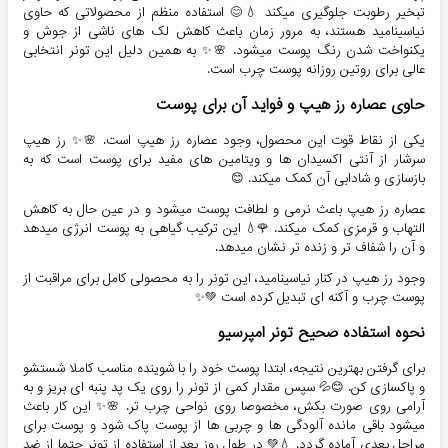
تبخیر رطوبت جلوگیری میکند 💧😊 استفاده منظم از محصولاتی که حاوی
نیاسینامید هستند، به مرور زمان باعث کاهش لک های ناشی از جوش و
یکنواخت شدن رنگ پوست میشود. 🌸✨ به همین دلیل این تونر انتخابی
عالی برای روتین روزانه پوست چرب است.
حاوی عصاره رز هیپ و فواید آن برای پوست
یکی از نقاط قوت این محصول، وجود عصاره رز هیپ است. 🌸✨ رز هیپ
سرشار از آنتی اکسیدان ها و ویتامین های مفید برای پوست است که به
بازسازی و شادابی آن کمک میکند. 😊
عصاره رز هیپ باعث نرمی و لطافت پوست میشود و در عین حال به کاهش
التهاب و قرمزی کمک میکند. 🌹💧 این ترکیب گیاهی به پوست انرژی میدهد
و آن را شفاف تر و زنده تر نشان میدهد.
وجود رز هیپ در کنار نیاسینامید، این تونر را به محصولی کامل برای مراقبت از
پوست چرب و آکنه ای تبدیل کرده است 💚✨
نحوه استفاده صحیح تونر امپرسیو
برای گرفتن بهترین نتیجه، ابتدا پوست خود را با شوینده مناسب کاملا شستشو
و پاکسازی کن. 😊💦 سپس مقدار کمی از تونر را روی یک پد پنبه ای بریز و به
آرامی روی صورت بکش، مخصوصا روی نواحی چرب تر. 🌸✨ این کار باعث
میشود باقی مانده آلودگی ها و چربی ها از پوست پاک شود و پوست برای
مراحل بعدی آماده گردد. 💧💚 در طول روز بعد از استفاده از تونر حتما از ضد