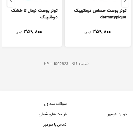
تونر پوست حساس درماتیپیک
تونر پوست نرمال تا خشک
dermatypique
درماتیپیک
۳۵۹,۸۰۰
۳۵۹,۸۰۰
تومان
تومان
شناسه کالا :
1002823
HP -
سوالات متداول
درباره هومهر
فرصت های شغلی
تماس با هومهر