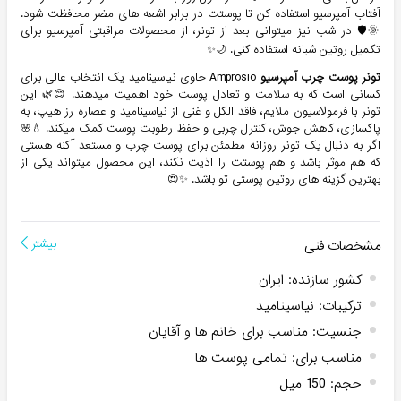
آفتاب آمپرسیو استفاده کن تا پوستت در برابر اشعه های مضر محافظت شود.
🌞🛡️ در شب نیز میتوانی بعد از تونر، از محصولات مراقبتی آمپرسیو برای
تکمیل روتین شبانه استفاده کنی. 🌙✨
تونر پوست چرب آمپرسیو
Amprosio حاوی نیاسینامید یک انتخاب عالی برای
کسانی است که به سلامت و تعادل پوست خود اهمیت میدهند. 😊🌿 این
تونر با فرمولاسیون ملایم، فاقد الکل و غنی از نیاسینامید و عصاره رز هیپ، به
پاکسازی، کاهش جوش، کنترل چربی و حفظ رطوبت پوست کمک میکند. 💧🌸
اگر به دنبال یک تونر روزانه مطمئن برای پوست چرب و مستعد آکنه هستی
که هم موثر باشد و هم پوستت را اذیت نکند، این محصول میتواند یکی از
بهترین گزینه های روتین پوستی تو باشد. ✨😍
مشخصات فنی
بیشتر
کشور سازنده
:
ایران
ترکیبات
:
نیاسینامید
جنسیت
:
مناسب برای خانم ها و آقایان
مناسب برای
:
تمامی پوست ها
حجم
:
150 میل