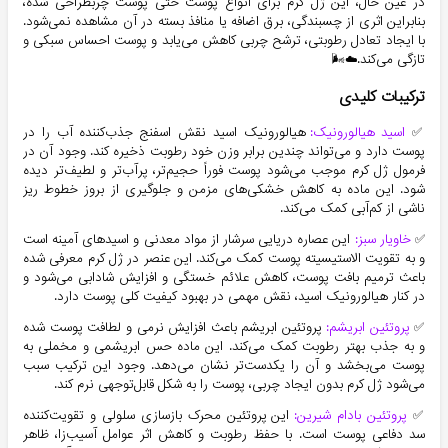
در عین حال، این ژل کرم برای انواع پوست حتی پوست چربطراحی شده،
بنابراین اثری از چسبندگی، برق اضافه یا منافذ بسته در آن مشاهده نمی‌شود.
با ایجاد تعادل رطوبتی، ترشح چربی کاهش می‌یابد و پوست احساس سبکی و
تازگی می‌کند.☁️🌬️
ترکیبات کلیدی
✅
اسید هیالورونیک:
هیالورونیک اسید نقش اسفنج جذب‌کننده آب را در
پوست دارد و می‌تواند چندین برابر وزن خود رطوبت ذخیره کند. وجود آن در
فرمول ژل کرم موجب می‌شود پوست فوراً حجیم‌تر، پرآب‌تر و لطیف‌تر دیده
شود. این ماده به کاهش خشکی‌های مزمن و جلوگیری از بروز خطوط ریز
ناشی از کم‌آبی کمک می‌کند.
✅
خاویار سبز:
این عصاره دریایی سرشار از مواد معدنی و اسیدهای آمینه است
و به تقویت الاستیسیته پوست کمک می‌کند. این عنصر در ژل کرم معرفی شده
باعث ترمیم بافت پوست، کاهش علائم خستگی و افزایش شادابی می‌شود و
در کنار هیالورونیک اسید، نقش مهمی در بهبود کیفیت کلی پوست دارد.
✅
پروتئین ابریشم:
پروتئین ابریشم باعث افزایش نرمی و لطافت پوست شده
و به جذب بهتر رطوبت کمک می‌کند. این ماده حس ابریشمی و مخملی به
پوست می‌بخشد و آن را یکدست‌تر نشان می‌دهد. وجود این ترکیب سبب
می‌شود ژل کرم بدون ایجاد چربی، پوست را به شکل قابل‌توجهی نرم کند.
✅
پروتئین بادام شیرین:
این پروتئین محرک بازسازی سلولی و تقویت‌کننده
سد دفاعی پوست است. با حفظ رطوبت و کاهش اثر عوامل آسیب‌زا، ظاهر