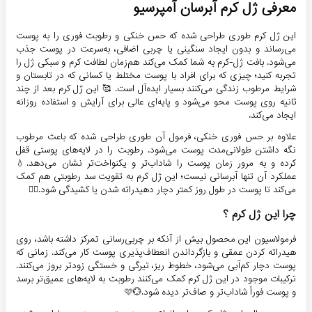
معرفی ژل کرم آبرسان آمپرسیو
این ژل کرم طوری طراحی شده که حس خنکی و رطوبت فوری را به پوست
می‌رساند و بدون ایجاد سنگینی یا چربی اضافی، به‌سرعت در پوست جذب
می‌شود. بافت ژل-کرم به شما کمک می‌کند هم‌زمان لطافت کرم و سبکی ژل را
تجربه کنید؛ چیزی که برای افراد با پوست مختلط یا کسانی که در تابستان و
شرایط مرطوب زندگی می‌کنند بسیار ایده‌آل است. 🥰 این ژل کرم بعد از چند
ثانیه روی پوست محو می‌شود و پایه‌ای عالی برای آرایش و استفاده روزانه
ایجاد می‌کند.
علاوه بر حس فوری خنکی، فرمول آن طوری طراحی شده که باعث مرطوب
نگه داشتن طولانی‌مدت پوست می‌شود. رطوبت را در لایه‌های پوستی قفل
کرده و به مرور زمان پوست را شاداب‌تر و یکنواخت‌تر نشان می‌دهد.💧
عملکرد آن تنها آبرسانی نیست؛ این ژل کرم به تقویت سد رطوبتی هم کمک
می‌کند تا پوست در طول روز کمتر دچار دهیدراته شدن یا کشیدگی شود.👌🏻
چرا این ژل کرم ؟
فرمولاسیون این محصول بیش از آنکه بر چربی‌رسانی تمرکز داشته باشد، روی
هیدراته کردن عمقی و بازگرداندن انعطاف‌پذیری پوست کار می‌کند. زمانی که
پوست دچار کم‌آبی می‌شود، خطوط ریز، تیرگی و خستگی زودتر بروز می‌کنند.
ترکیبات موجود در این ژل کرم کمک می‌کنند رطوبت به لایه‌های عمیق‌تر برسد
و پوست فوراً شاداب‌تر و صاف‌تر دیده شود.💮🩷