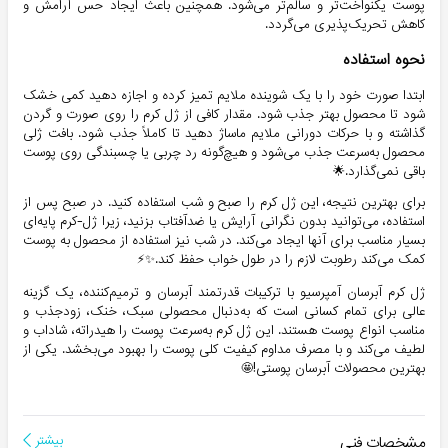
پوست یکنواخت‌تر و سالم‌تر می‌شود. همچنین باعث ایجاد حس آرامش و
کاهش تحریک‌پذیری می‌گردد.
نحوه استفاده
ابتدا صورت خود را با یک شوینده ملایم تمیز کرده و اجازه دهید کمی خشک
شود تا محصول بهتر جذب شود. مقدار کافی از ژل کرم را روی صورت و گردن
گذاشته و با حرکات دورانی ملایم ماساژ دهید تا کاملاً جذب شود. بافت ژلی
محصول به‌سرعت جذب می‌شود و هیچ‌گونه رد چربی یا چسبندگی روی پوست
باقی نمی‌گذارد.🌟
برای بهترین نتیجه، این ژل کرم را صبح و شب استفاده کنید. در صبح پس از
استفاده، می‌توانید بدون نگرانی آرایش یا ضدآفتاب بزنید، زیرا ژل-کرم پایه‌ای
بسیار مناسب برای آنها ایجاد می‌کند. در شب نیز استفاده از محصول به پوست
کمک می‌کند رطوبت لازم را در طول خواب حفظ کند.✨⚡
ژل کرم آبرسان آمپرسیو با ترکیبات قدرتمند آبرسان و ترمیم‌کننده، یک گزینه
عالی برای تمام کسانی است که به‌دنبال محصولی سبک، خنک، زودجذب و
مناسب انواع پوست هستند. این ژل کرم به‌سرعت پوست را هیدراته، شاداب و
لطیف می‌کند و با مصرف مداوم کیفیت کلی پوست را بهبود می‌بخشد. یکی از
بهترین محصولات آبرسان پوستی!🤩
مشخصات فنی
بیشتر