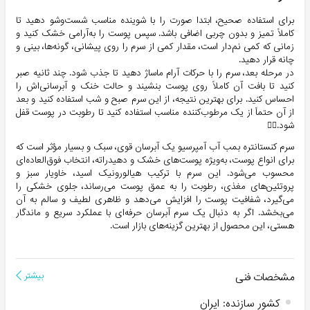
برای استفاده صحیح، ابتدا صورت را با شوینده مناسب شست‌وشو دهید تا
کاملاً تمیز و بدون چربی اضافی باشد. سپس پوست را به‌آرامی خشک کنید و
زمانی که کمی نم‌دار است، مقدار کمی از سرم را روی پیشانی، گونه‌ها، بینی و
چانه قرار دهید.
در مرحله بعد، سرم را با حرکات آرام ماساژ دهید تا جذب شود. چند ثانیه صبر
کنید تا بافت آن کاملاً روی پوست بنشیند و حالت خنک و آبرسانی‌اش را
احساس کنید. برای بهترین نتیجه، از این سرم صبح و شب استفاده کنید و بعد
از آن حتماً از یک مرطوب‌کننده مناسب استفاده کنید تا رطوبت در پوست قفل
شود.👌🏻
سرم کنستانتره بمب آب آمپرسیو یک آبرسان قوی، سبک و بسیار مؤثر است که
برای انواع پوست، به‌ویژه پوست‌های خشک و دهیدراته، انتخاب فوق‌العاده‌ای
محسوب می‌شود. این سرم با ترکیب هیالورونیک اسید، خاویار سبز و
پروتئین‌های مغذی، رطوبت را به عمق پوست می‌رساند، جلوی خشکی را
می‌گیرد، شفافیت پوست را افزایش می‌دهد و ظاهری لطیف و سالم به آن
می‌بخشد. اگر به دنبال یک سرم آبرسان حرفه‌ای با عملکرد سریع و ماندگار
هستی، این محصول از بهترین گزینه‌های بازار است.
مشخصات فنی
بیشتر
کشور سازنده
:
ایران