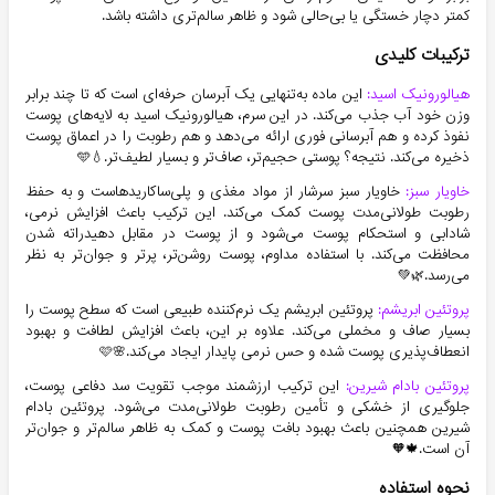
کمتر دچار خستگی یا بی‌حالی شود و ظاهر سالم‌تری داشته باشد.
ترکیبات کلیدی
هیالورونیک اسید:
این ماده به‌تنهایی یک آبرسان حرفه‌ای است که تا چند برابر
وزن خود آب جذب می‌کند. در این سرم، هیالورونیک اسید به لایه‌های پوست
نفوذ کرده و هم آبرسانی فوری ارائه می‌دهد و هم رطوبت را در اعماق پوست
ذخیره می‌کند. نتیجه؟ پوستی حجیم‌تر، صاف‌تر و بسیار لطیف‌تر.💧🩵
خاویار سبز:
خاویار سبز سرشار از مواد مغذی و پلی‌ساکاریدهاست و به حفظ
رطوبت طولانی‌مدت پوست کمک می‌کند. این ترکیب باعث افزایش نرمی،
شادابی و استحکام پوست می‌شود و از پوست در مقابل دهیدراته شدن
محافظت می‌کند. با استفاده مداوم، پوست روشن‌تر، پرتر و جوان‌تر به نظر
می‌رسد.🌿💚
پروتئین ابریشم:
پروتئین ابریشم یک نرم‌کننده طبیعی است که سطح پوست را
بسیار صاف و مخملی می‌کند. علاوه بر این، باعث افزایش لطافت و بهبود
انعطاف‌پذیری پوست شده و حس نرمی پایدار ایجاد می‌کند.🌸🩷
پروتئین بادام شیرین:
این ترکیب ارزشمند موجب تقویت سد دفاعی پوست،
جلوگیری از خشکی و تأمین رطوبت طولانی‌مدت می‌شود. پروتئین بادام
شیرین همچنین باعث بهبود بافت پوست و کمک به ظاهر سالم‌تر و جوان‌تر
آن است.🍁🧡
نحوه استفاده