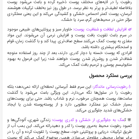
رطوبت را در لایه‌های مختلف پوست ذخیره کرده و باعث می‌شود پوست
بلافاصله لطیف‌تر و پرتر به نظر برسد. در طول روز نیز به‌لطف ترکیبات هوشمند
آبرسان، پوست کمتر احساس خشکی و کشیدگی می‌کند و این یعنی عملکردی
مؤثر حتی در محیط‌های گرم، سرد یا خشک.
🌿 افزایش لطافت و شفافیت پوست:
خاویار سبز و پروتئین‌های طبیعی موجود
در سرم باعث تقویت بافت پوست و افزایش نرمی آن می‌شوند. این مواد
مغذی به پوست کمک می‌کنند سطح صاف‌تری پیدا کند و با گذشت زمان، قوام
و استحکام بیشتری داشته باشد.
افرادی که پوست خسته یا دچار کدری دارند، بعد از چند روز استفاده متوجه
شفاف‌تر شدن و روشن‌تر شدن پوست خواهند شد؛ زیرا این فرمول به بهبود
متابولیسم پوستی و ترمیم بافت کمک می‌کند.
بررسی عملکرد محصول
💧رطوبت‌رسانی ماندگار:
این سرم فقط آبرسانی لحظه‌ای ارائه نمی‌دهد؛ بلکه
رطوبت را در سلول‌ها نگه می‌دارد. این ویژگی باعث می‌شود با گذشت
ساعت‌ها، پوست همچنان مرطوب، نرم و شاداب باشد. حتی برای پوست‌های
بسیار خشک نیز عملکرد مطلوبی دارد و از پوسته‌پوسته شدن یا ایجاد
خشکی‌های شدید جلوگیری می‌کند.
🌸 ک
مک به جلوگیری از خشکی و کدری پوست:
زندگی شهری، آلودگی‌ها و
کمبود رطوبت محیط به‌مرور پوست را کدر و دهیدراته می‌کند. این بمب آب از
طریق ترکیبات دریایی و پروتئینی خود، سطح پوست را تقویت کرده و آن را در
برابر عوامل محیطی مقاوم‌تر می‌سازد. همین موضوع کمک می‌کند که پوست