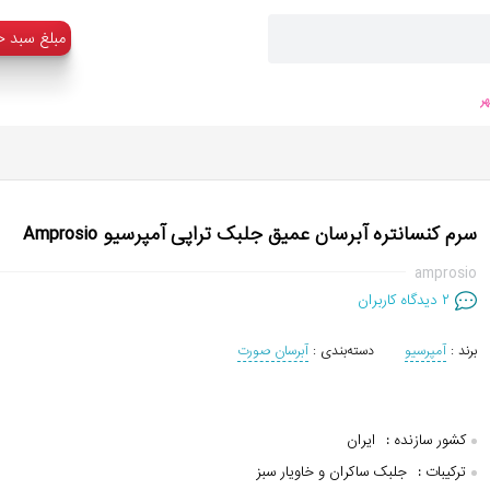
:مبلغ سبد خ
ر
سرم کنسانتره آبرسان عمیق جلبک تراپی آمپرسیو Amprosio
amprosio
۲
دیدگاه کاربران
برند :
آمپرسیو
دسته‌بندی :
آبرسان صورت
کشور سازنده :
ایران
ترکیبات :
جلبک ساکران و خاویار سبز