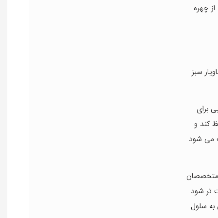
از چهره
یار سبز
ی برای
ظ کند و
ث می شود
 متخصصان
 تر شود
 به سلول