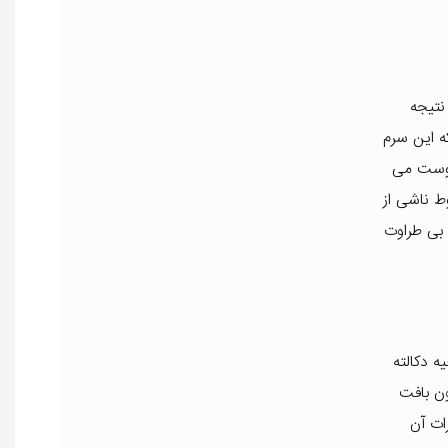
نتیجه
ه این سرم
پوست می
ط ناشی از
بی طراوت
ه دکالته
ون بافت
ات آن