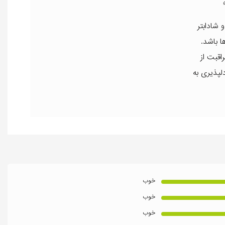
ر و شادابتر
 باشد.
اقبت از
لپذیری به
خوب
خوب
خوب