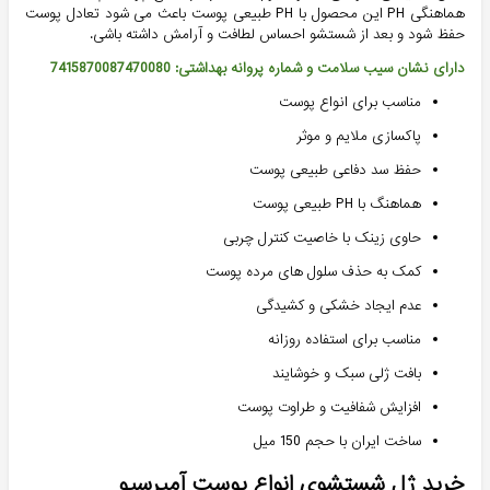
هماهنگی PH این محصول با PH طبیعی پوست باعث می شود تعادل پوست
حفظ شود و بعد از شستشو احساس لطافت و آرامش داشته باشی.
دارای نشان سیب سلامت و شماره پروانه بهداشتی: 7415870087470080
مناسب برای انواع پوست
پاکسازی ملایم و موثر
حفظ سد دفاعی طبیعی پوست
هماهنگ با PH طبیعی پوست
حاوی زینک با خاصیت کنترل چربی
کمک به حذف سلول های مرده پوست
عدم ایجاد خشکی و کشیدگی
مناسب برای استفاده روزانه
بافت ژلی سبک و خوشایند
افزایش شفافیت و طراوت پوست
ساخت ایران با حجم 150 میل
خرید ژل شستشوی انواع پوست آمپرسیو