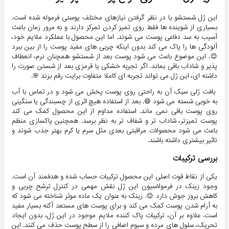
این ژل شستشو با در نظر گرفتن نیازهای مختلف پوستی فرموله شده است.
بسیاری از شوینده ها فقط روی تمیز کردن تمرکز دارند و به مرور زمان باعث
آسیب به سد دفاعی پوست می شوند. اما این محصول با عملکرد ملایم خود،
آلودگی ها را پاک می کند بدون اینکه چربی های مفید پوست را از بین ببرد
😊. این موضوع باعث می شود پوست بعد از شستشو همچنان نرم، انعطاف
پذیر و شاداب باقی بماند. اگر تجربه خشکی یا قرمزی بعد از شستن صورت را
داشته ای، این ژل می تواند تجربه ای کاملا متفاوت برایت رقم بزند 🌸.
بافت ژلی سبک آن به راحتی روی پوست پخش می شود و در تماس با آب
به خوبی شسته می شود 😄. بعد از استفاده هیچ اثری از چسبندگی یا سنگینی
روی پوست باقی نمی ماند. استفاده مداوم از این محصول کمک می کند
پوست تمیزتر، شاداب تر و شفاف تر به نظر برسد. همچنین پاکسازی منظم
باعث می شود محصولات مراقبتی بعدی مثل سرم یا کرم بهتر جذب شوند و
تاثیر بیشتری داشته باشند.
بررسی ترکیبات
یکی از نقاط قوت اصلی این محصول ترکیبات حساب شده و هدفمند آن است.
وجود زینک در فرمولاسیون این ژل نقش مهمی در کنترل ترشح چربی و
کاهش بروز جوش دارد 😌. زینک به عنوان یک ماده موثر شناخته می شود که
به آرام شدن پوست کمک می کند و برای پوست های مستعد آکنه بسیار مفید
است. علاوه بر آن، ترکیبات پاک کننده ملایم موجود در این ژل، بدون ایجاد
تحریک، سلول های مرده و سبوم اضافی را از سطح پوست حذف می کنند. این