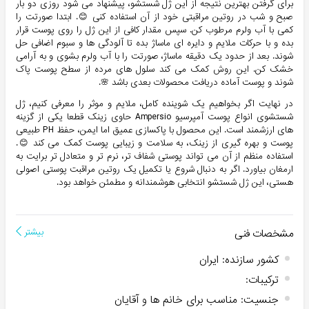
برای گرفتن بهترین نتیجه از این ژل شستشو، پیشنهاد می شود روزی دو بار
صبح و شب در روتین مراقبتی خود از آن استفاده کنی 😊. ابتدا صورتت را
کمی با آب ولرم مرطوب کن. سپس مقدار کافی از این ژل را روی پوست قرار
بده و با حرکات ملایم و دایره ای ماساژ بده تا آلودگی ها و سبوم اضافی حل
شوند. بعد از حدود یک دقیقه ماساژ، صورتت را با آب ولرم بشوی و به آرامی
خشک کن. این روش کمک می کند سلول های مرده از سطح پوست پاک
شوند و پوست آماده دریافت محصولات بعدی باشد 🌸.
در نهایت اگر بخواهیم یک شوینده کامل، ملایم و موثر را معرفی کنیم، ژل
شستشوی انواع پوست آمپرسیو Ampersio حاوی زینک قطعا یکی از گزینه
های ارزشمند است. این محصول با پاکسازی عمیق اما ایمن، حفظ PH طبیعی
پوست و بهره گیری از زینک، به سلامت و زیبایی پوست کمک می کند 😊.
استفاده منظم از آن می تواند پوستی شفاف تر، نرم تر و متعادل تر برایت به
ارمغان بیاورد. اگر به دنبال شروع یا تکمیل یک روتین مراقبت پوستی اصولی
هستی، این ژل شستشو انتخابی هوشمندانه و مطمئن خواهد بود.
مشخصات فنی
بیشتر
کشور سازنده
:
ایران
ترکیبات
:
جنسیت
:
مناسب برای خانم ها و آقایان