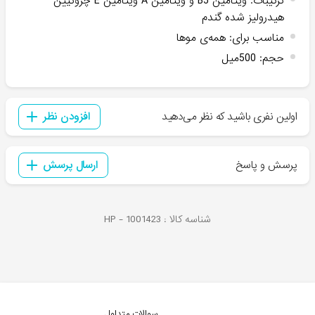
ترکیبات
:
ویتامین B5 و ویتامین A ویتامین E چروتیین
هیدرولیز شده گندم
مناسب برای
:
همه‌ی موها
حجم
:
500میل
اولین نفری باشید که نظر می‌دهید
افزودن نظر
پرسش و پاسخ
ارسال پرسش
شناسه کالا :
1001423
HP -
سوالات متداول