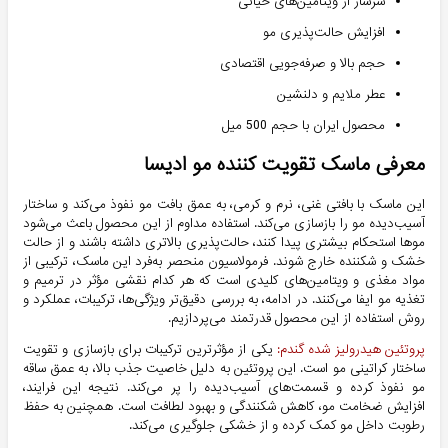
سرشار از ویتامین‌های حیاتی
افزایش حالت‌پذیری مو
حجم بالا و صرفه‌جویی اقتصادی
عطر ملایم و دلنشین
محصول ایران با حجم 500 میل
معرفی ماسک تقویت کننده مو ادیسا
این ماسک با بافتی غنی، نرم و کرمی، به عمق بافت مو نفوذ می‌کند و ساختار
آسیب‌دیده مو را بازسازی می‌کند. استفاده مداوم از این محصول باعث می‌شود
موها استحکام بیشتری پیدا کنند، حالت‌پذیری بالاتری داشته باشند و از حالت
خشک و شکننده خارج شوند. فرمولاسیون منحصر به‌فرد این ماسک، ترکیبی از
مواد مغذی و ویتامین‌های کلیدی است که هر کدام نقشی مؤثر در ترمیم و
تغذیه مو ایفا می‌کنند. در ادامه، به بررسی دقیق‌تر ویژگی‌ها، ترکیبات، عملکرد و
روش استفاده از این محصول قدرتمند می‌پردازیم.
پروتئین هیدرولیز شده گندم:
یکی از مؤثرترین ترکیبات برای بازسازی و تقویت
ساختار کراتینی مو است. این پروتئین به دلیل خاصیت جذب بالا، به عمق ساقه
مو نفوذ کرده و قسمت‌های آسیب‌دیده را پر می‌کند. نتیجه این فرایند،
افزایش ضخامت مو، کاهش شکنندگی و بهبود لطافت است. همچنین به حفظ
رطوبت داخل مو کمک کرده و از خشکی جلوگیری می‌کند.