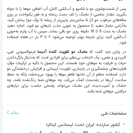
پس از شست‌وشوی مو با شامپو و آب‌کشی کامل، آب اضافی موها را با حوله
بگیرید. مقدار مناسبی از ماسک را کف دست ریخته و به طور یکنواخت بر روی
ساقه‌های مرطوب مو (از ۵ سانتی‌متر پایین‌تر از ریشه تا نوک مو) پخش کنید.
به‌آرامی ماساژ دهید تا محصول به خوبی جذب تارهای مو شود. اجازه دهید
ماسک به مدت 5 تا 10 دقیقه روی مو باقی بماند. سپس با آب ولرم به‌خوبی
آب‌کشی کنید. برای نتیجه بهتر، توصیه می‌شود ۲ تا ۳ بار در هفته استفاده
شود.
در پایان باید گفت که
ماسک مو تقویت کننده آدیسا
فرمولاسیونی غنی،
کاربردی و علمی، یک انتخاب بی‌نظیر برای افرادی است که به‌دنبال بازگرداندن
حیات و طراوت به موهای خود هستند. این محصول با تکیه بر ترکیبات مؤثر،
قابلیت‌های چشمگیری در بازسازی، تقویت، آبرسانی و افزایش درخشندگی مو
دارد. استفاده منظم از آن نه‌تنها ظاهر موها را بهبود می‌بخشد، بلکه به حفظ
سلامت آن‌ها در بلندمدت کمک می‌کند. چه موهای شما رنگ‌شده باشد، چه
خشک و آسیب‌دیده، این ماسک می‌تواند پاسخی مناسب برای نیازهای
مراقبتی موهای شما باشد.
مشخصات فنی
بیشتر
کشور سازنده
:
ایران تحت لیسانس ایتالیا