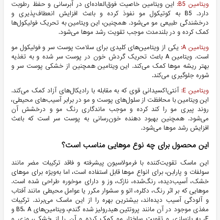
ویتامین B5:
این ویتامین خاصیت فوق‌العاده‌ای در آبرسانی و حفظ رطوبت
دارد. B5 به کوتیکول مو نفوذ کرده و باعث افزایش انعطاف‌پذیری و
درخشندگی طبیعی مو می‌شود. همچنین، این ویتامین به تحریک فولیکول‌ها
کمک کرده و در بلندمدت موجب تقویت رشد موها می‌شود.
ویتامین A:
یکی از ویتامین‌های کلیدی برای سلامت پوست سر و فولیکول مو
است. ویتامین A باعث تحریک گردش خون در پوست سر شده و به تغذیه
بهتر ریشه موها کمک می‌کند. این ویتامین همچنین از خشکی پوست سر و
شوره جلوگیری می‌کند.
ویتامین E:
آنتی‌اکسیدانی قوی که به مقابله با رادیکال‌های آزاد کمک می‌کند.
این ویتامین با محافظت از سلول‌های پوست و مو در برابر آسیب‌های محیطی،
روند پیری مو را کند کرده و موجب ماندگاری رنگ مو و درخشش آن
می‌شود. همچنین بهبود دهنده خون‌رسانی به پوست سر است که باعث
افزایش رشد موها می‌شود.
این محصول برای چه نوع موهایی مناسب است؟
این ماسک تقویت‌کننده با فرمولاسیون پیشرفته و فاقد ترکیبات مضر مانند
سولفات و پارابن، برای انواع موها قابل استفاده است، اما به‌ویژه برای موهای
خشک، آسیب‌دیده، رنگ‌شده، نازک، وز و دارای موخوره طراحی شده است.
موهایی که بر اثر رنگ، دکلره، اتو و سشوار مکرر یا عوامل محیطی مانند آفتاب
و آلودگی آسیب‌ دیده‌اند، بیشترین بهره را از این ماسک می‌برند. ترکیبات
مغذی موجود در آن مانند پروتئین هیدرولیز شده گندم، ویتامین‌های B5، A و
E، به بازسازی و تقویت ساختار مو کمک کرده و آن را از خشکی، وزی و