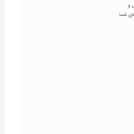
 و
های شما