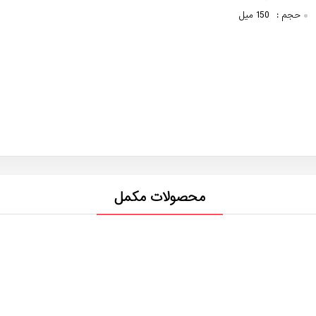
حجم :
150 میل
محصولات مکمل