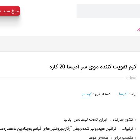
:مبلغ سبد خ
ر
کرم تقویت کننده موی سر آدیسا 20 کاره
adisa
برند :
آدیسا
دسته‌بندی :
کرم مو
کشور سازنده :
ایران تحت لیسانس ایتالیا
ترکیبات :
کراتین هیدرولیز شده،روغن آرگان،پروتئین‌های گیاهی،ویتامین E،عصاره‌های گیاهی
مناسب برای :
همه‌ی موها