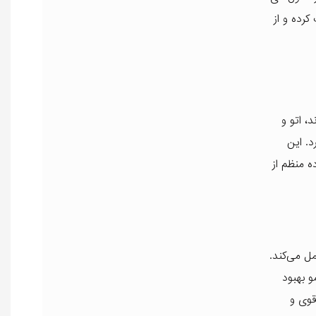
 کرده و از
، اتو و
د. این
ه منظم از
مل می‌کند.
و بهبود
قوی و