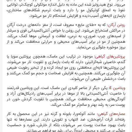
می‌رود. نوع هیدرولیز شده این ماده به دلیل اندازه مولکولی کوچک‌تر، توانایی
نفوذ به اعماق کوتیکول مو را دارد و باعث ترمیم شکاف‌های ساختاری،
بازسازی لایه‌های آسیب‌دیده و افزایش استحکام تار مو می‌شود.
روغن آرگان:
که به «طلای مایع» معروف است، از مغز دانه‌های درخت آرگان
در مراکش استخراج می‌شود. این روغن با خواص آنتی‌اکسیدانی قوی و سرشار
از اسیدهای چرب ضروری، به نرمی، لطافت و آبرسانی موها کمک می‌کند.
همچنین از مو در برابر آسیب‌های محیطی و حرارتی محافظت می‌کند و از
بروز موخوره جلوگیری می‌نماید.
پروتئین‌های گیاهی:
موجود در ترکیب این ماسک، همچون پروتئین سویا یا
گندم، خاصیتی شبه‌کراتینی دارند که باعث بازسازی و تقویت تار مو می‌شوند.
این پروتئین‌ها لایه‌ای محافظتی روی مو ایجاد کرده و از تبخیر رطوبت طبیعی
آن جلوگیری می‌کنند. همچنین به افزایش ضخامت و حجم مو کمک می‌کنند و
باعث درخشش طبیعی آن می‌شوند.
ویتامین E:
یکی دیگر از عناصر کلیدی این ماسک است. این ویتامین قدرتمند
با خاصیت آنتی‌اکسیدانی بالا از موها در برابر آسیب‌های رادیکال‌های آزاد و
آلودگی‌های محیطی محافظت می‌کند. همچنین با تقویت گردش خون در
پوست سر، به رشد بهتر و سالم‌تر مو کمک می‌کند.
عصاره‌های گیاهی:
مانند آلوئه‌ورا، بابونه و گزنه نیز در این محصول به کار
رفته‌اند اثرات آرام‌بخش، ضد التهاب و تقویتی دارند. این عصاره‌ها نه تنها
باعث بهبود سلامت پوست سر می‌شوند، بلکه از خارش، شوره و حساسیت
جلوگیری می‌کنند و محیطی ایده‌آل برای رشد مو فراهم می‌سازند.