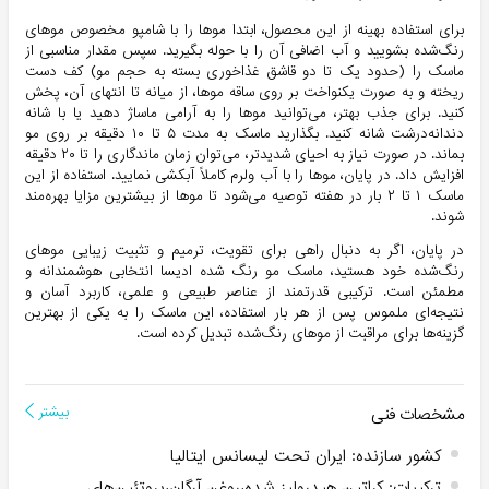
برای استفاده بهینه از این محصول، ابتدا موها را با شامپو مخصوص موهای
رنگ‌شده بشویید و آب اضافی آن را با حوله بگیرید. سپس مقدار مناسبی از
ماسک را (حدود یک تا دو قاشق غذاخوری بسته به حجم مو) کف دست
ریخته و به صورت یکنواخت بر روی ساقه موها، از میانه تا انتهای آن، پخش
کنید. برای جذب بهتر، می‌توانید موها را به آرامی ماساژ دهید یا با شانه
دندانه‌درشت شانه کنید. بگذارید ماسک به مدت ۵ تا ۱۰ دقیقه بر روی مو
بماند. در صورت نیاز به احیای شدیدتر، می‌توان زمان ماندگاری را تا ۲۰ دقیقه
افزایش داد. در پایان، موها را با آب ولرم کاملاً آبکشی نمایید. استفاده از این
ماسک ۱ تا ۲ بار در هفته توصیه می‌شود تا موها از بیشترین مزایا بهره‌مند
شوند.
در پایان، اگر به دنبال راهی برای تقویت، ترمیم و تثبیت زیبایی موهای
رنگ‌شده خود هستید، ماسک مو رنگ شده ادیسا انتخابی هوشمندانه و
مطمئن است. ترکیبی قدرتمند از عناصر طبیعی و علمی، کاربرد آسان و
نتیجه‌ای ملموس پس از هر بار استفاده، این ماسک را به یکی از بهترین
گزینه‌ها برای مراقبت از موهای رنگ‌شده تبدیل کرده است.
مشخصات فنی
بیشتر
کشور سازنده
:
ایران تحت لیسانس ایتالیا
ترکیبات
:
کراتین هیدرولیز شده،روغن آرگان،پروتئین‌های