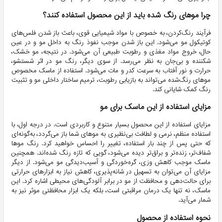
چرا موهای رنگ شده باید از این محصول استفاده کنند؟
فرآیند رنگ‌کردن، به خصوص با مواد شیمیایی قوی، باعث باز شدن فلس‌های
کوتیکول مو می‌شود. این باز شدن موجب نفوذ رنگ به داخل مو و در عین
حال، خروج مواد مغذی و رطوبت طبیعی آن می‌شود. در نتیجه، مو خشک،
شکننده و بی‌جان به نظر می‌رسد. از سوی دیگر، رنگ مو در اثر شستشو،
حرارت و نور آفتاب به سرعت کدر و مات می‌شود. استفاده از ماسک مخصوص
موهای رنگ‌شده می‌تواند به بازیابی رطوبت، ترمیم ساختار داخلی مو و تثبیت
رنگ کمک شایانی کند.
مزایای استفاده از این ماسک برای مو
مزایای استفاده از این محصول بسیار متنوع و کاربردی است. در درجه اول، با
استفاده منظم، نرمی و لطافت بی‌نظیری به موهای شما باز می‌گردد، به‌گونه‌ای
که حتی پس از چند بار استفاده، تغییر را احساس خواهید کرد. رنگ موها
شفاف‌تر، زنده‌تر و براق‌تر دیده می‌شود، گویی که تازه رنگ شده‌اند. همچنین
ماسک موجب کاهش وزی، گره‌خوردگی و آسیب‌دیدگی مو می‌شود. از دیگر
مزایای آن می‌توان به تسهیل در شانه‌پذیری، کاهش نیاز به ابزارهای حرارتی
برای حالت‌دهی و محافظت از مو در برابر آلودگی‌های محیطی اشاره کرد. این
ماسک، نه تنها یک درمان مراقبتی است، بلکه یک ابزار محافظتی موثر نیز به
شمار می‌آید.
نحوه استفاده از محصول