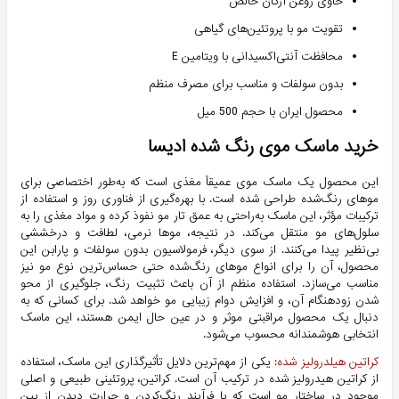
حاوی روغن آرگان خالص
تقویت مو با پروتئین‌های گیاهی
محافظت آنتی‌اکسیدانی با ویتامین E
بدون سولفات و مناسب برای مصرف منظم
محصول ایران با حجم 500 میل
خرید ماسک موی رنگ شده ادیسا
این محصول یک ماسک موی عمیقاً مغذی است که به‌طور اختصاصی برای
موهای رنگ‌شده طراحی شده است. با بهره‌گیری از فناوری روز و استفاده از
ترکیبات مؤثر، این ماسک به‌راحتی به عمق تار مو نفوذ کرده و مواد مغذی را به
سلول‌های مو منتقل می‌کند. در نتیجه، موها نرمی، لطافت و درخششی
بی‌نظیر پیدا می‌کنند. از سوی دیگر، فرمولاسیون بدون سولفات و پارابن این
محصول، آن را برای انواع موهای رنگ‌شده حتی حساس‌ترین نوع مو نیز
مناسب می‌سازد. استفاده منظم از آن باعث تثبیت رنگ، جلوگیری از محو
شدن زودهنگام آن، و افزایش دوام زیبایی مو خواهد شد. برای کسانی که به
دنبال یک محصول مراقبتی موثر و در عین حال ایمن هستند، این ماسک
انتخابی هوشمندانه محسوب می‌شود.
کراتین هیلدرولیز شده:
یکی از مهم‌ترین دلایل تأثیرگذاری این ماسک، استفاده
از کراتین هیدرولیز شده در ترکیب آن است. کراتین، پروتئینی طبیعی و اصلی
موجود در ساختار مو است که با فرآیند رنگ‌کردن و حرارت دیدن از بین