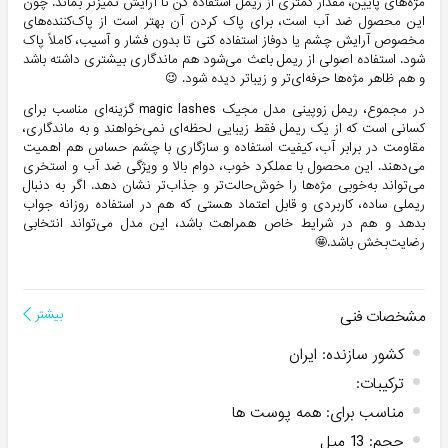
مژه‌های پایین، مقدار کمتری از ریمل استفاده کن تا آرایش تمیزتر بماند. چون
این محصول ضد آب است، برای پاک کردن آن بهتر است از پاک‌کننده‌های
مخصوص آرایش چشم یا دوفاز استفاده کنی تا بدون فشار و آسیب، کاملاً پاک
شود. استفاده اصولی از ریمل باعث می‌شود هم ماندگاری بیشتری داشته باشد
و هم ظاهر مژه‌ها حرفه‌ای‌تر و زیباتر دیده شود. 😉
در مجموع، ریمل زوپینی مدل مجیک magic lashes گزینه‌ای مناسب برای
کسانی است که از یک ریمل فقط زیبایی لحظه‌ای نمی‌خواهند و به ماندگاری،
مقاومت در برابر آب، کیفیت استفاده و سازگاری با چشم حساس هم اهمیت
می‌دهند. این محصول با عملکرد خوب، دوام بالا و ویژگی ضد آب و استخری
می‌تواند به‌خوبی مژه‌ها را خوش‌حالت‌تر و جذاب‌تر نشان دهد. اگر به دنبال
ریملی ساده، کاربردی و قابل اعتماد هستی که هم در استفاده روزانه جواب
بدهد و هم در شرایط خاص همراهت باشد، این مدل می‌تواند انتخابی
رضایت‌بخش باشد.🤩
مشخصات فنی
بیشتر
کشور سازنده
:
ایران
ترکیبات
:
مناسب برای
:
همه پوست ها
حجم
:
13 میل