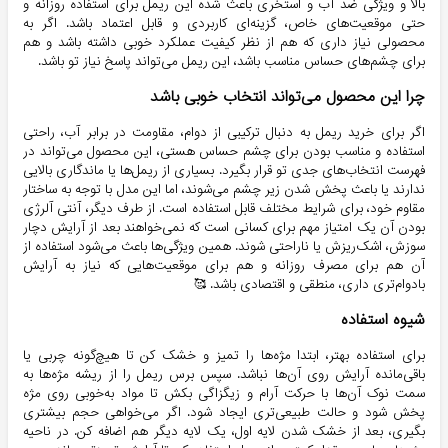
بالا و ویژگی ضد آب و استخری باعث شده این ریمل برای استفاده روزانه و
حتی موقعیت‌های خاص، گزینه‌ای کاربردی و قابل اعتماد باشد. اگر به
محصولی نیاز داری که هم از نظر کیفیت عملکرد خوبی داشته باشد و هم
برای چشم‌های حساس مناسب باشد، این ریمل می‌تواند پاسخ نیاز تو باشد.
چرا این محصول می‌تواند انتخاب خوبی باشد
اگر برای خرید ریمل به دنبال ترکیبی از دوام، مقاومت در برابر آب، راحتی
استفاده و مناسب بودن برای چشم حساس هستی، این محصول می‌تواند در
فهرست انتخاب‌های جدی تو قرار بگیرد. بسیاری از ریمل‌ها یا ماندگاری بالایی
ندارند یا باعث پخش شدن زیر چشم می‌شوند، اما این مدل با توجه به ساختار
مقاوم خود، برای شرایط مختلف قابل استفاده است. از طرف دیگر، آنتی آلرژی
بودن آن یک امتیاز مهم برای کسانی است که نمی‌خواهند بعد از آرایش دچار
سوزش، اشک‌ریزش یا ناراحتی شوند. همین ویژگی‌ها باعث می‌شود استفاده از
آن هم برای مصرف روزانه و هم برای موقعیت‌هایی که نیاز به آرایش
بادوام‌تری داری، منطقی و اقتصادی باشد. 🥰
شیوه استفاده
برای استفاده بهتر، ابتدا مژه‌ها را تمیز و خشک کن تا هیچ‌گونه چربی یا
باقی‌مانده آرایش روی آن‌ها نباشد. سپس برس ریمل را از ریشه مژه‌ها به
سمت نوک آن‌ها با حرکت آرام و زیگزاگی بکش تا مواد به‌خوبی روی مژه
پخش شود و حالت طبیعی‌تری ایجاد شود. اگر می‌خواهی حجم بیشتری
بگیری، بعد از خشک شدن لایه اول، یک لایه دیگر هم اضافه کن. در ناحیه