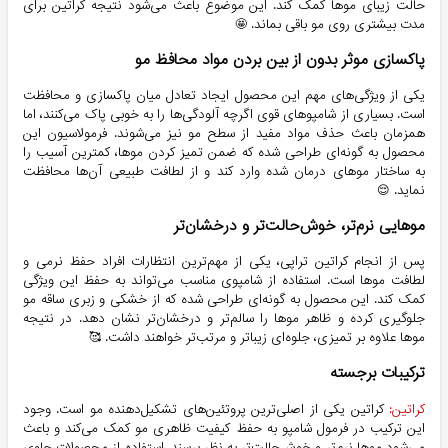
حالت زیبای موها کمک کند. این موضوع باعث می‌شود نتیجه کراتین برای
مدت بیشتری روی مو باقی بماند. 🤩
پاکسازی موثر بدون از بین بردن مواد محافظ مو
یکی از ویژگی‌های مهم این محصول ایجاد تعادل میان پاکسازی و محافظت
است. بسیاری از شامپوهای قوی اگرچه آلودگی‌ها را به خوبی پاک می‌کنند، اما
همزمان باعث حذف مواد مفید از سطح مو نیز می‌شوند. فرمولاسیون این
محصول به گونه‌ای طراحی شده که ضمن تمیز کردن موها، کمترین آسیب را
به ساختار موهای درمان شده وارد کند و از لطافت طبیعی آن‌ها محافظت
نماید. 😌
موهایی نرم‌تر، خوش‌حالت‌تر و درخشان‌تر
پس از انجام کراتین تراپی، یکی از مهم‌ترین انتظارات افراد حفظ نرمی و
لطافت موها است. استفاده از شامپوی مناسب می‌تواند به حفظ این ویژگی
کمک کند. این محصول به گونه‌ای طراحی شده که از خشکی و زبری ساقه مو
جلوگیری کرده و ظاهر موها را سالم‌تر و درخشان‌تر نشان دهد. در نتیجه
موها علاوه بر تمیزی، جلوه‌ای زیباتر و مرتب‌تر خواهند داشت. 🥰
ترکیبات برجسته
کراتین:
کراتین یکی از اصلی‌ترین پروتئین‌های تشکیل‌دهنده مو است. وجود
این ترکیب در فرمول شامپو به حفظ کیفیت ظاهری مو کمک می‌کند و باعث
می‌شود موها نرم‌تر و خوش‌حالت‌تر به نظر برسند. استفاده از محصولات حاوی