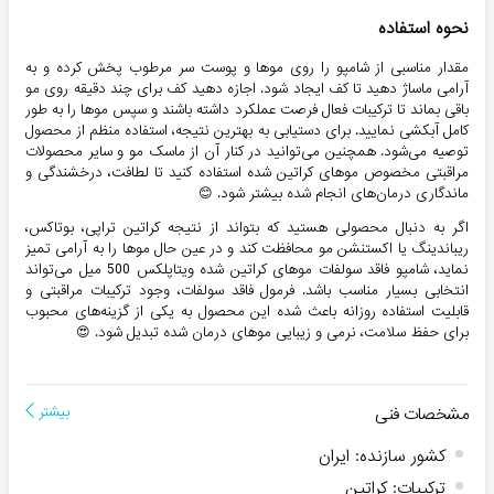
نحوه استفاده
مقدار مناسبی از شامپو را روی موها و پوست سر مرطوب پخش کرده و به
آرامی ماساژ دهید تا کف ایجاد شود. اجازه دهید کف برای چند دقیقه روی مو
باقی بماند تا ترکیبات فعال فرصت عملکرد داشته باشند و سپس موها را به طور
کامل آبکشی نمایید. برای دستیابی به بهترین نتیجه، استفاده منظم از محصول
توصیه می‌شود. همچنین می‌توانید در کنار آن از ماسک مو و سایر محصولات
مراقبتی مخصوص موهای کراتین شده استفاده کنید تا لطافت، درخشندگی و
ماندگاری درمان‌های انجام شده بیشتر شود. 😊
اگر به دنبال محصولی هستید که بتواند از نتیجه کراتین تراپی، بوتاکس،
ریباندینگ یا اکستنشن مو محافظت کند و در عین حال موها را به آرامی تمیز
نماید، شامپو فاقد سولفات موهای کراتین شده ویتاپلکس 500 میل می‌تواند
انتخابی بسیار مناسب باشد. فرمول فاقد سولفات، وجود ترکیبات مراقبتی و
قابلیت استفاده روزانه باعث شده این محصول به یکی از گزینه‌های محبوب
برای حفظ سلامت، نرمی و زیبایی موهای درمان شده تبدیل شود. 😍
مشخصات فنی
بیشتر
کشور سازنده
:
ایران
ترکیبات
:
کراتین