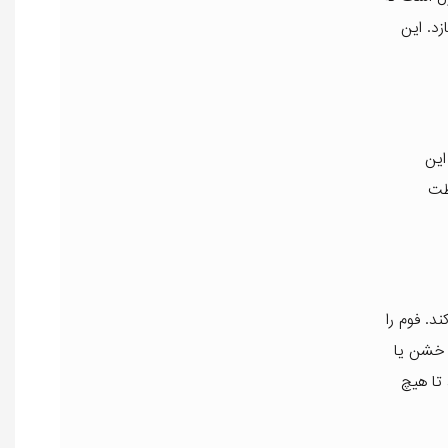
د. این
این
ظت
د. فوم را
ن خشن یا
تا هیچ