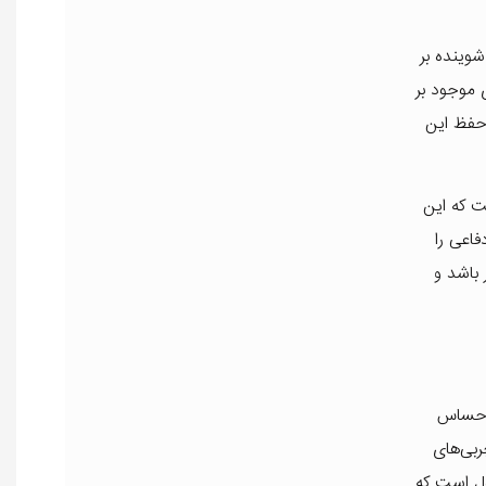
شوینده بر
 موجود بر
 حفظ این
ه به PH فیزیولوژیک پوست است. PH طبیعی پوست انسان کمی اسیدی (حدود 5.5) است که این
نه تنها این سد دفاعی را
 باشد و
و حساس
ربی‌های
ول است که