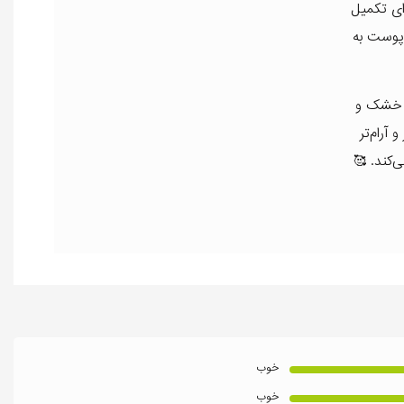
ای تکمیل
پوست به
 خشک و
آرام‌تر
کند. 🥰
خوب
خوب