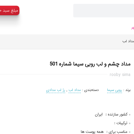
:مبلغ سبد خ
ر
داد لب
مداد چشم و لب روبی سیما شماره 501
rooby sima
برند :
روبی سیما
دسته‌بندی :
مداد لب
,
رژ لب مدادی
کشور سازنده :
ایران
ترکیبات :
مناسب برای :
همه پوست ها