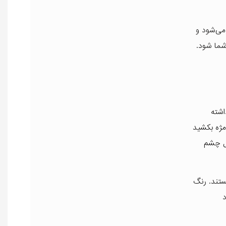
 می‌شود و
شما شود.
اشته
 مژه بکشید
خل چشم
ه هستند. رنگ
د