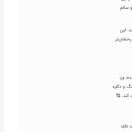
 سالم
د. این
رخشان‌تر
، وز،
گ و دکلره
کند. 🥰
ی روی