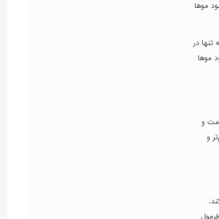
ود موها
تنها در
د موها
لامت و
ر و
ند.
فرمول