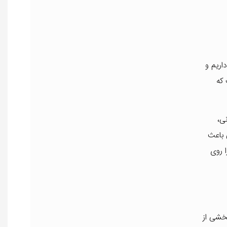
اریم و
 که
ی،
 باعث
ا روی
بخشی از