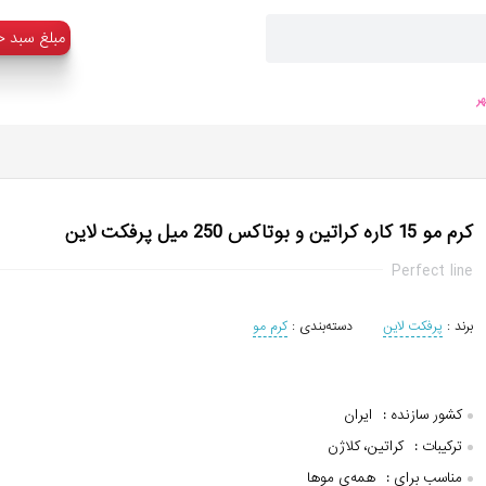
:مبلغ سبد خ
ر
کرم مو 15 کاره کراتین و بوتاکس 250 میل پرفکت لاین
Perfect line
برند :
پرفکت لاین
دسته‌بندی :
کرم مو
کشور سازنده :
ایران
ترکیبات :
کراتین، کلاژن
مناسب برای :
همه‌ی موها