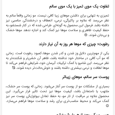
تفاوت یک موی تمیز با یک موی سالم
تمیزی به تنهایی برای داشتن موهای زیبا کافی نیست. مو زمانی واقعاً سالم به
نظر می‌رسد که علاوه بر پاکیزگی، نرمی، انعطاف و درخشندگی مناسبی نیز
داشته باشد. فرمول این محصول به گونه‌ای طراحی شده که در کنار شستشو، به
حفظ کیفیت ظاهری و سلامت موها نیز کمک کند و اجازه ندهد موها خشک
و بی‌جان شوند. 😍
رطوبت؛ چیزی که موها هر روز به آن نیاز دارند
یکی از مهم‌ترین دلایل وز شدن و کدر شدن موها، کمبود رطوبت است. زمانی
که مو آب کافی در ساختار خود نداشته باشد، ظاهر آن خشن‌تر و شکننده‌تر به
نظر می‌رسد. این شامپو با کمک ترکیبات آبرسان خود، شرایطی فراهم می‌کند تا
موها لطافت و نرمی بیشتری داشته باشند و خوش‌حالت‌تر دیده شوند. 🥰
پوست سر سالم، موهای زیباتر
بسیاری از مشکلات مو از پوست سر آغاز می‌شود. زمانی که پوست سر خشک،
ملتهب یا نامتعادل باشد، کیفیت موها نیز تحت تاثیر قرار می‌گیرد. این
محصول علاوه بر مراقبت از تار مو، به حفظ تعادل بیولوژیکی پوست سر نیز
کمک می‌کند و محیط مناسب‌تری برای رشد و سلامت موها فراهم می‌سازد.
😊
حس سبکی بعد از هر بار شستشو