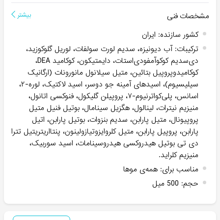
مشخصات فنی
بیشتر
کشور سازنده
:
ایران
ترکیبات
:
آب دیونیزه، سدیم لورت سولفات، لوریل گلوکوزید،
دی‌سدیم کوکوآمفودی‌استات، دایمتیکون، کوکامید DEA،
کوکامیدوپروپیل بتائین، متیل سیلانول مانورونات (ارگانیک
سیلیسیوم)، اسیدهای آمینه جو دوسر، اسید لاکتیک، لوره-۲،
اسانس، پلی‌کواترنیوم-۷، پروپیلن گلیکول، فنوکسی اتانول،
منیزیم نیترات، لینالول، هگزیل سینامال، بوتیل فنیل متیل
پروپیونال، متیل پارابن، سدیم بنزوات، بوتیل پارابن، اتیل
پارابن، پروپیل پارابن، متیل کلروایزوتیازولینون، پنتااریتریتیل تترا
دی تی بوتیل هیدروکسی هیدروسینامات، اسید سوربیک،
منیزیم کلراید.
مناسب برای
:
همه‌ی موها
حجم
:
500 میل