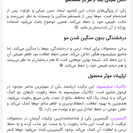
یکی از ویژگی‌های جذاب این شامپو، ایجاد حس سبکی و طراوت پس از
استحمام است. موها پس از شستشو سنگین یا چسبنده به نظر نمی‌رسند و
حالت طبیعی خود را حفظ می‌کنند. همین موضوع باعث می‌شود استفاده
روزانه از آن لذت‌بخش‌تر باشد. 😌
درخشندگی بدون سنگین شدن مو
برخی محصولات برای ایجاد نرمی و درخشندگی، موها را سنگین می‌کنند. اما
شامپو سیلیسیوم هگور تلاش می‌کند ضمن حفظ لطافت مو، ظاهر طبیعی آن
را نیز حفظ کند. نتیجه نهایی موهایی است که هم درخشان‌تر به نظر می‌رسند
و هم حجم طبیعی خود را حفظ می‌کنند. 🤩
ترکیبات موثر محصول
ارگانیک سیلیسیوم:
این ترکیب ارزشمند یکی از مهم‌ترین عناصر موجود در
فرمول شامپو است. ارگانیک سیلیسیوم به حفظ رطوبت تارهای مو کمک
می‌کند و با ایجاد یک لایه محافظ، مانع از دست رفتن سریع رطوبت می‌شود.
همچنین به بهبود لطافت، انعطاف‌پذیری و ظاهر سالم موها کمک می‌کند و
نقش مهمی در حفظ تعادل بین مو و پوست سر دارد. 😊
گلیسیرین:
گلیسیرین یکی از شناخته‌شده‌ترین ترکیبات آبرسان در محصولات
مراقبت از مو است. این ماده رطوبت را به سمت مو جذب کرده و به حفظ
نرمی و لطافت آن کمک می‌کند. وجود گلیسیرین باعث می‌شود موها کمتر