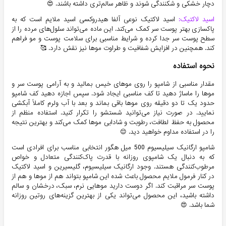
دچار خشکی و شکنندگی شوند و ظاهر سالم‌تری داشته باشند. 😍
اسید لاکتیک:
اسید لاکتیک نوعی آلفا هیدروکسی اسید ملایم است که به
پاکسازی بهتر پوست سر کمک می‌کند. این ماده می‌تواند سلول‌های مرده را از
سطح پوست سر جدا کرده و شرایط مناسبی برای سلامت پوست و مو فراهم
کند. همچنین در افزایش شفافیت و طراوت موها نیز نقش دارد. 🥰
نحوه استفاده
مقدار مناسبی از شامپو را روی موهای خیس بمالید و به آرامی پوست سر و
موها را ماساژ دهید تا کف مناسبی ایجاد شود. سپس اجازه دهید کف شامپو
حدود یک تا دو دقیقه روی موها باقی بماند و بعد با آب ولرم کاملاً آبکشی
نمایید. در صورت نیاز می‌توانید شستشو را تکرار کنید. استفاده منظم از
محصول به حفظ لطافت، رطوبت و شادابی موها کمک می‌کند و بهترین نتیجه
را در استفاده مداوم خواهید دید. 😌
شامپو ارگانیک سیلیسیوم 500 میل هگور انتخابی مناسب برای افرادی است
که به دنبال یک شامپوی روزانه با قدرت پاک‌کنندگی متعادل و خواص
مرطوب‌کنندگی هستند. وجود ارگانیک سیلیسیوم، گلیسیرین و اسید لاکتیک
در کنار فرمول ملایم محصول باعث شده این شامپو بتواند هم از موها و هم از
پوست سر مراقبت کند. اگر دوست دارید موهایی نرم، سبک، درخشان و سالم
داشته باشید، این محصول می‌تواند یکی از بهترین گزینه‌های روتین روزانه
شما باشد. 😍