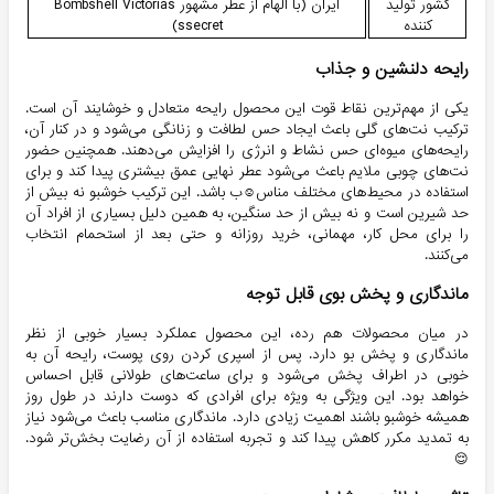
کشور تولید
ایران (با الهام از عطر مشهور Bombshell Victorias
کننده
ssecret)
رایحه دلنشین و جذاب
یکی از مهم‌ترین نقاط قوت این محصول رایحه متعادل و خوشایند آن است.
ترکیب نت‌های گلی باعث ایجاد حس لطافت و زنانگی می‌شود و در کنار آن،
رایحه‌های میوه‌ای حس نشاط و انرژی را افزایش می‌دهند. همچنین حضور
نت‌های چوبی ملایم باعث می‌شود عطر نهایی عمق بیشتری پیدا کند و برای
استفاده در محیط‌های مختلف مناس☺️ب باشد. این ترکیب خوشبو نه بیش از
حد شیرین است و نه بیش از حد سنگین، به همین دلیل بسیاری از افراد آن
را برای محل کار، مهمانی، خرید روزانه و حتی بعد از استحمام انتخاب
می‌کنند.
ماندگاری و پخش بوی قابل توجه
در میان محصولات هم رده، این محصول عملکرد بسیار خوبی از نظر
ماندگاری و پخش بو دارد. پس از اسپری کردن روی پوست، رایحه آن به
خوبی در اطراف پخش می‌شود و برای ساعت‌های طولانی قابل احساس
خواهد بود. این ویژگی به ویژه برای افرادی که دوست دارند در طول روز
همیشه خوشبو باشند اهمیت زیادی دارد. ماندگاری مناسب باعث می‌شود نیاز
به تمدید مکرر کاهش پیدا کند و تجربه استفاده از آن رضایت بخش‌تر شود.
😌