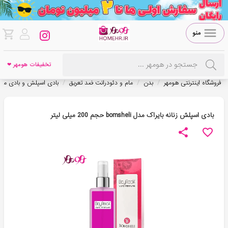
منو
تخفیفات هومهر ❤
/
/
/
فروشگاه اینترنتی هومهر
بدن
مام و دئودرانت ضد تعریق
بادی اسپلش و بادی م
بادی اسپلش زنانه بایراک مدل bomsheli حجم 200 میلی لیتر