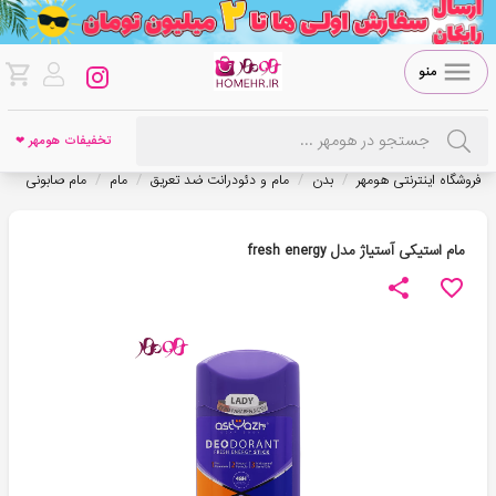
منو
تخفیفات هومهر ❤
/
/
/
/
فروشگاه اینترنتی هومهر
بدن
مام و دئودرانت ضد تعریق
مام
مام صابونی
مام استیکی آستیاژ مدل fresh energy