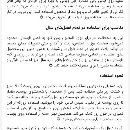
سفید روی لباس باقی نگذارد. این ویژگی به ویژه برای افرادی که لباس‌های
تیره یا رسمی استفاده می‌کنند اهمیت زیادی دارد و باعث می‌شود بدون
نگرانی از تغییر ظاهر لباس، بتوانند از محصول استفاده کنند. این مزیت در کنار
جذب مناسب، استفاده روزانه را بسیار آسان‌تر می‌کند. 😊
مناسب برای استفاده در تمام فصل‌های سال
نیاز به محافظت در برابر بوی نامطبوع بدن تنها به فصل تابستان محدود
نمی‌شود. فعالیت روزانه، استرس، رفت و آمد و حتی تغییرات دمای محیط
می‌توانند باعث تعریق در تمام طول سال شوند. به همین دلیل این محصول
برای استفاده در تمامی فصل‌ها طراحی شده است و می‌تواند در روزهای گرم
تابستان، هوای معتدل بهار و حتی فصل‌های سرد سال نیز احساس تازگی و
اعتماد به نفس را برای مصرف کننده حفظ کند. 😎
نحوه استفاده
برای دستیابی به بهترین عملکرد، بهتر است محصول را روی پوست کاملاً تمیز
و خشک زیر بغل استفاده کنید. پس از استحمام یا شستشوی پوست، مقدار
مناسبی از استیک را روی هر دو سمت زیر بغل بکشید و چند لحظه صبر کنید
تا روی پوست قرار بگیرد. سپس لباس خود را بپوشید. استفاده روزانه از این
محصول به حفظ حس طراوت، کاهش بوی نامطبوع و افزایش احساس
تمیزی در طول روز کمک می‌کند. همچنین بهتر است از استفاده روی پوست
آسیب دیده یا دارای زخم خودداری شود. 😉
اگر به دنبال یک دئودورانت باکیفیت هستید که علاوه بر کنترل بوی نامطبوع