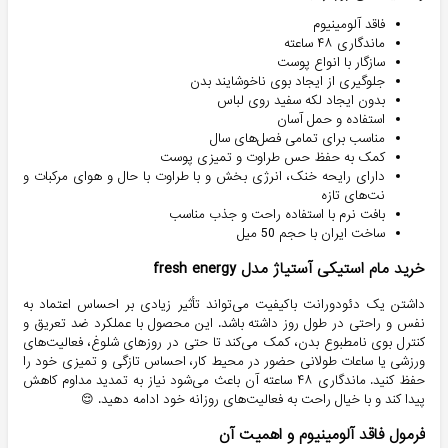
فاقد آلومینیوم
ماندگاری ۴۸ ساعته
سازگار با انواع پوست
جلوگیری از ایجاد بوی ناخوشایند بدن
بدون ایجاد لکه سفید روی لباس
استفاده و حمل آسان
مناسب برای تمامی فصل‌های سال
کمک به حفظ حس طراوت و تمیزی پوست
دارای رایحه خنک، انرژی بخش و با طراوت با حال و هوای مرکبات و
نت‌های تازه
بافت نرم با استفاده راحت و جذب مناسب
ساخت ایران با حجم 50 میل
خرید مام استیکی آستیاژ مدل fresh energy
داشتن یک دئودورانت باکیفیت می‌تواند تأثیر زیادی بر احساس اعتماد به
نفس و راحتی در طول روز داشته باشد. این محصول با عملکرد ضد تعریق و
کنترل بوی نامطبوع بدن، کمک می‌کند تا حتی در روزهای شلوغ، فعالیت‌های
ورزشی یا ساعات طولانی حضور در محیط کار، احساس تازگی و تمیزی خود را
حفظ کنید. ماندگاری ۴۸ ساعته آن باعث می‌شود نیاز به تمدید مداوم کاهش
پیدا کند و با خیال راحت به فعالیت‌های روزانه خود ادامه دهید. 😌
فرمول فاقد آلومینیوم و اهمیت آن