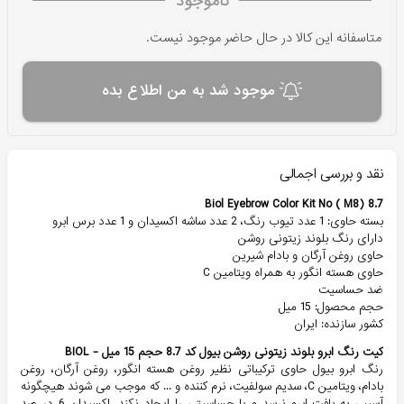
ناموجود
متاسفانه این کالا در حال حاضر موجود نیست.
موجود شد به من اطلاع بده
نقد و بررسی اجمالی
Biol Eyebrow Color Kit No ( M8) 8.7
بسته حاوی: 1 عدد تیوب رنگ، 2 عدد ساشه اکسیدان و 1 عدد برس ابرو
دارای رنگ بلوند زیتونی روشن
حاوی روغن آرگان و بادام شیرین
حاوی هسته انگور به همراه ویتامین C
ضد حساسیت
حجم محصول: 15 میل
کشور سازنده: ایران
کیت رنگ ابرو بلوند زیتونی روشن بیول کد 8.7 حجم 15 میل - BIOL
رنگ ابرو بیول حاوی ترکیباتی نظیر روغن هسته انگور، روغن آرگان، روغن
بادام، ویتامین C، سدیم سولفیت، نرم کننده و ... که موجب می شوند هیچگونه
آسیبی به بافت ابرو نرسد و یا حساسیتی را ایجاد نکند. اکسیدان 6 در صد