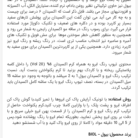
بیول نیز حاوی ترکیباتی نظیر روغن بادام، نرم کننده، ستیاریل الکل، آب اکسیژنه
و افزودنیهای مجاز می باشد. قابل ذکر است که اکسیدان ۶ درصد برای چیست
و به چه کار می آید می توان گفت این اکسیدان برای پوشش تارهای سفید
بسیار پر کاربرد بوده و در دکلره های ضعیف و تکنیک دکوپاژ مورد استفاده
قرار می گیرد. برای رسوب رنگ در ساقه مو اکسیدان رایجی به شمار می رود و
همچنین به منظور کاهش خطر سوختن موها برای مش فویل و تکنیک های
آمبره و سامبره نیز انتخاب مناسب تری است. در رنگ ریشه و رنگ ابرو نیز
کاربرد زیادی دارد. همچنین یکی از پر کاربردترین اکسیدان برای موی سفید به
شمار میرود.
محتوی تیوپ رنگ ابرو به همراه کرم اکسیدان 6% (20 Vol) را داخل کاسه
پلاستیکی ریخته و با کاردک بهم بزنید تا کرم یکنواختی بدست آید. نسبت
ترکیب رنگ ابرو و اکسیدان بیول 1 به 2 میباشد و باتوجه به وجود دو ساشه 15
میل اکسیدان در بسته، نصف تیوپ رنگ ابرو با یک ساشه کامل اکسیدان باید
ترکیب گردد.
روش استفاده:
با تونیک آرایش پاک کن ابروها را تمیز کنید.با گوش پاک کن
اطراف ابرو و پشت پلک را با وازلین کاملا چرب کنید.کرم یکنواخت حاصل از
ترکیب کرم رنگ ابرو و کرم اکسیدان را از قسمت پهن ابرو خیلی سریع و با
دقت بر روی ابرو پخش نمایید. بطوریکه تمام ابرو با رنگ پوشانده شود.پس
از 5 الی 10 دقیقه مواد را کاملا از روی ابرو پاک کنید و با آب شستشو دهید
برند محصول: بیول -
BIOL