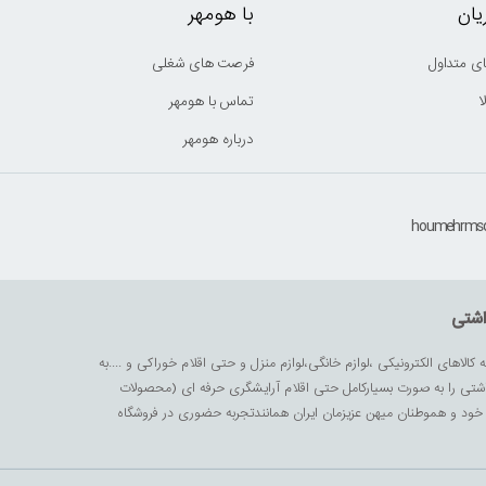
ان
با هومهر
ی متداول
فرصت های شغلی
ا
تماس با هومهر
درباره هومهر
اشتی
ه کالاهای الکترونیکی ،لوازم خانگی،لوازم منزل و حتی اقلام خوراکی و ....به
داشتی را به صورت بسیارکامل حتی اقلام آرایشگری حرفه ای (محصولات
زیز خود و هموطنان میهن عزیزمان ایران همانندتجربه حضوری در فروشگاه