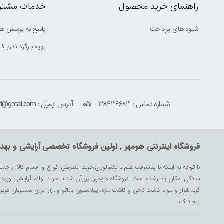
راهنمای خرید محصول
خدمات مشتری
شیوه های پرداخت
پاسخ به پرسش ها
رویه بازگرداندن کال
شماره تماس : ۳۸۴۳۶۶۸۳ - ۰۵۱
آدرس ایمیل : houmehrmsd@gmail.com
فروشگاه اینترنتی هومهر , اولین فروشگاه تخصصی آرایشی و بهد
با توجه به اینکه با پیشرفت علم و تکنولوژی،خرید اینترنتی انواع و اقسام کالا از جمل
سادگی امکان پذیرشده است. فروشگاه هومهر نیزبرآن شد تا خرید لوازم آرایشی وبه
گریم،ابزار و مواد کاشت ناخن و کاشت مژه،اپیلاسیون وتاتو و...)را برای مشتریان ع
ایجاد کند.