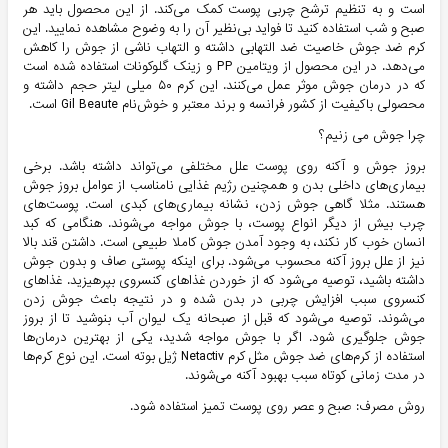
است و به تنظیم ترشح چربی پوست کمک می‌کند. از این محصول باید هر
صبح و شب استفاده کنید تا فواید بی‌نظیر آن را به وضوح مشاهده نمایید. این
کرم ضد جوش خاصیت ضد التهابی داشته و التهاب ناشی از جوش را کاهش
می‌دهد. در این محصول از ویتامین PP و زینک گلوکونات استفاده شده است
که در درمان جوش موثر عمل می‌کنند. این کرم ۵۰ میلی لیتر حجم داشته و
محصولی باکیفیت از کشور فرانسه و برند معتبر و خوش‌نام Gil Beaute است.
چرا جوش می زنیم؟
بروز جوش و آکنه روی پوست علل مختلفی می‌تواند داشته باشد. برخی
بیماری‌های داخلی بدن و همچنین رژیم غذایی نامناسب از عوامل بروز جوش
هستند. مثلا گاهی جوش زدن، نشانه بیماری‌های کبدی است. پوست‌های
چرب بیش از دیگر انواع پوست، با جوش مواجه می‌شوند. هنگامی که کبد
انسان خوب کار نکند، به وجود آمدن جوش کاملا طبیعی است. داشتن قند بالا
نیز از علل بروز آکنه محسوب می‌شود. برای اینکه پوستی صاف و بدون جوش
داشته باشید، توصیه می‌شود که از خوردن غذاهای کنسروی بپرهیزید. غذاهای
کنسروی سبب افزایش چربی در بدن شده و در نتیجه باعث جوش زدن
می‌شوند. توصیه می‌شود که قبل از صبحانه یک لیوان آب بنوشید تا از بروز
جوش جلوگیری شود. اگر با جوش مواجه شدید، یکی از بهترین درمان‌ها
استفاده از کرم‌های ضد جوش مثل کرم Netactiv ژیل بوته است. این نوع کرم‌ها
در مدت زمانی کوتاه سبب بهبود آکنه می‌شوند.
روش مصرف: صبح و عصر روی پوست تمیز استفاده شود.