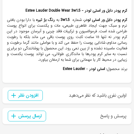
کرم پودر دابل ور استی لودر - Estee Lauder Double Wear
3w1.5
کرم پودر دابل ور استی لودر
، شماره
3w1.5
به
رنگ بژ تیره
با دارا بودن بافتی
نرم و سبک جهت ایجاد ظاهری طبیعی، مات و یکدست برای انواع پوست
طراحی شده است. فرمولاسیون و ترکیبات فاقد چربی و آبرسان موجود در این
کرم پودر نه تنها ١٥ ساعت ثابت روی پوست باقی می ماند بلکه با رطوبت
رسانی مداوم، شادابی پوست را حفظ می کند و با عواملی مانند گرما ،رطوبت و
فعالیت ماسیده نشده و از بین نمی رود. این محصول با پوشانندگی دو برابری
نسبت به سایر کرم پودرها با ماندگاری طولانی، می تواند پوست یکدست و
زیبایی در محیط کار یا مهمانی برای شما به ارمغان بیاورد.
برند محصول:
استی لودر
-
Estee Lauder
اولین نفری باشید که نظر می‌دهید
افزودن نظر
پرسش و پاسخ
ارسال پرسش