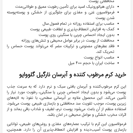
محافظتی پوست
دارای هیالورونیک اسید برای تأمین رطوبت عمیق و طولانی‌مدت
فرمولاسیون غنی و مغذی برای جلوگیری از خشکی و پوسته‌پوسته
شدن پوست
مناسب برای استفاده روزانه در تمام فصول سال
کمک به افزایش انعطاف‌پذیری و لطافت طبیعی پوست
بدون ایجاد احساس چربی یا سنگینی روی پوست
محافظت از پوست در برابر عوامل محیطی و تنش‌های روزانه
فاقد عطرهای مصنوعی و ترکیبات مضر که می‌تواند پوست حساس را
تحریک کند.
مناسب انواع پوست
ساخت ایران با حجم ۴۰۰ میل
خرید کرم مرطوب کننده و آبرسان نارگیل گلووایو
این کرم مرطوب‌کننده و آبرسان بافتی سبک و نرم دارد که به سرعت جذب
پوست می‌شود و بدون ایجاد احساس چربی یا سنگینی، رطوبت مورد نیاز را
تأمین می‌کند. این محصول علاوه بر آبرسانی سطحی، با نفوذ به لایه‌های
زیرین پوست، موجب تقویت سد محافظتی و بازسازی طبیعی پوست می‌شود.
استفاده منظم از آن باعث می‌شود پوست نرم، لطیف و شاداب باقی بماند و از
اثرات مخرب خشکی و عوامل محیطی در امان باشد.
فرمولاسیون این کرم با ترکیب عصاره‌های مغذی و روغن‌های طبیعی، توانایی
بازسازی پوست آسیب‌دیده و افزایش انعطاف‌پذیری آن را دارد. همچنین،