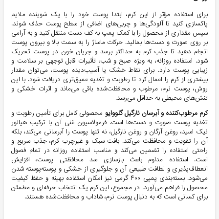
برای استفاده مؤثر از این کرم، ابتدا پوست خود را با یک شوینده ملایم
پاکسازی کنید تا آلودگی‌ها و چربی‌های اضافی از سطح پوست حذف شوند.
سپس مقداری از محصول را با کمک پمپ به کف دست منتقل کنید و به آرامی
بر روی صورت و دست‌ها بمالید. حرکات ماساژ را به سمت بالا و بیرون پوست
انجام دهید تا جذب کرم به حداکثر برسد و جریان خون در پوست تحریک
شود. استفاده روزانه، به ویژه صبح و شب، تأثیرات قابل توجهی بر سلامت و
زیبایی پوست دارد. برای نقاط خشک یا آسیب‌دیده پوست، می‌توان مقدار
بیشتری از کرم را اعمال کرد تا رطوبت و تغذیه عمیق‌تری دریافت شود. با این
روش، پوست نرم، مرطوب و محافظت‌شده باقی می‌ماند و اثرات خشکی و
تنش‌های محیطی به حداقل می‌رسد.
کرم مرطوب‌کننده و آبرسان نارگیل گلووایو
محصولی کامل برای تأمین رطوبت و
تغذیه پوست صورت و دست‌ها است. فرمولاسیون غنی آن با ترکیب هیالور
نیک اسید، روغن آرگان و روغن نارگیل، نه تنها پوست را آبرسانی می‌کند، بلکه
آن را تقویت و محافظت می‌کند. بافت سبک و غیرچرب کرم، جذب سریع و
راحتی استفاده را تضمین می‌کند و مناسب استفاده روزانه در تمام فصول
است. استفاده مداوم باعث بازسازی سد محافظتی پوست، افزایش
انعطاف‌پذیری و لطافت طبیعی آن و جلوگیری از خشکی و پوسته‌پوسته شدن
می‌شود. بسته‌بندی پمپی ۴۰۰ گرمی نیز امکان استفاده بهینه و حفظ کیفیت
محصول را فراهم می‌آورد. در مجموع، این کرم یک انتخاب حرفه‌ای و مطمئن
برای کسانی است که به دنبال پوست نرم، شاداب و محافظت‌شده هستند.