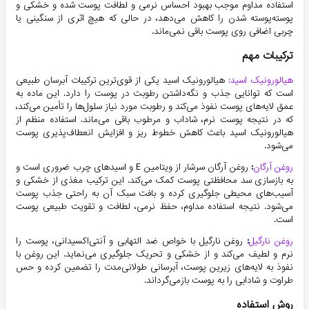
استفاده مداوم موجب بهبود احساس نرمی و لطافت پوست شده و خشکی و
پوسته‌پوسته شدن را کاهش می‌دهد، در حالی که هیچ اثری از سنگینی یا
چربی اضافی روی پوست باقی نمی‌ماند.
ترکیبات مهم
هیالورونیک اسید:
هیالورونیک اسید یکی از قوی‌ترین ترکیبات آبرسان طبیعی
است که توانایی جذب و نگه‌داشتن رطوبت در پوست را دارد. این ماده به
عمق لایه‌های پوست نفوذ می‌کند و رطوبت مورد نیاز سلول‌ها را تأمین می‌کند،
که در نتیجه پوست نرم، شاداب و مرطوب باقی می‌ماند. استفاده منظم از
هیالورونیک اسید باعث کاهش خطوط ریز و افزایش انعطاف‌پذیری پوست
می‌شود.
روغن آرگان
:
روغن آرگان سرشار از ویتامین E و اسیدهای چرب ضروری است و
به بازسازی سد محافظتی پوست کمک می‌کند. این ترکیب مغذی از خشکی و
آسیب‌های محیطی جلوگیری کرده و بافت سبک آن به راحتی جذب پوست
می‌شود. نتیجه استفاده مداوم، حفظ نرمی، لطافت و تقویت طبیعی پوست
است.
روغن نارگیل
:
روغن نارگیل با خواص ضد التهابی و آنتی‌اکسیدانی، پوست را
نرم و لطیف می‌کند و از خشکی و تحریک جلوگیری می‌نماید. این روغن با
نفوذ به لایه‌های زیرین پوست، آبرسانی طولانی‌مدت را تضمین کرده و حس
طراوت و شادابی را به پوست بازمی‌گرداند.
روش استفاده