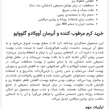
کاهش خطوط ریز
محافظت در برابر عوامل محیطی (خشکی، باد، دما)
بافت سبک و جذب سریع
حجم زیاد با بسته‌بندی پمپی
مناسب برای استفاده روزانه و روتین مراقبتی
ساخت ایران با حجم 400 میل
خرید کرم مرطوب کننده و آبرسان آووکادو گلووایو
این محصول عملکردی چندلایه دارد که از سطح پوست شروع می‌شود و به
عمق آن می‌رسد. نخست، ترکیب هیالورونیک اسید به سرعت جذب پوست
شده و با ذخیره آب در لایه‌های زیرین، آن را نرم‌تر و انعطاف‌پذیرتر می‌سازد.
سپس روغن آرگان تغذیه لازم را به بافت پوست می‌رساند و در مقابل عوامل
محیطی مانند خشکی، باد یا دمای متغیر، از پوست محافظت می‌کند. در
همین حین، عصاره آووکادو با تأثیر ضدالتهابی خود به کاهش قرمزی و سوزش
پوست کمک می‌نماید و حس راحتی را بازمی‌گرداند. به‌تدریج و با استفاده
منظم، پوست دستخوش تغییراتی مثبت شده و ظاهری یکنواخت‌تر، شاداب‌تر
و سالم‌تر پیدا می‌کند. مرطوب بودن مداوم پوست، کاهش ظاهر خطوط ریز و
افزایش قدرت مقاومت پوست در برابر شرایط نامساعد محیطی از نتایج
برجسته این عملکرد هستند. بافت سبک و جذب سریع محصول نیز امکان
استفاده روزانه بدون احساس سنگینی را فراهم می‌آورد و آن را به انتخابی
مناسب برای روتین مراقبتی تبدیل می‌کند.
ترکیبات مهم