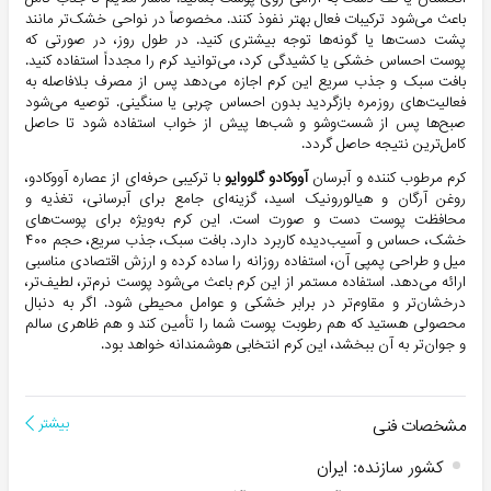
باعث می‌شود ترکیبات فعال بهتر نفوذ کنند. مخصوصاً در نواحی خشک‌تر مانند
پشت دست‌ها یا گونه‌ها توجه بیشتری کنید. در طول روز، در صورتی که
پوست احساس خشکی یا کشیدگی کرد، می‌توانید کرم را مجدداً استفاده کنید.
بافت سبک و جذب سریع این کرم اجازه می‌دهد پس از مصرف بلافاصله به
فعالیت‌های روزمره بازگردید بدون احساس چربی یا سنگینی. توصیه می‌شود
صبح‌ها پس از شست‌وشو و شب‌ها پیش از خواب استفاده شود تا حاصل
کامل‌ترین نتیجه حاصل گردد.
کرم مرطوب کننده و آبرسان
آووکادو گلووایو
با ترکیبی حرفه‌ای از عصاره آووکادو،
روغن آرگان و هیالورونیک اسید، گزینه‌ای جامع برای آبرسانی، تغذیه و
محافظت پوست دست و صورت است. این کرم به‌ویژه برای پوست‌های
خشک، حساس و آسیب‌دیده کاربرد دارد. بافت سبک، جذب سریع، حجم ۴۰۰
میل و طراحی پمپی آن، استفاده روزانه را ساده کرده و ارزش اقتصادی مناسبی
ارائه می‌دهد. استفاده مستمر از این کرم باعث می‌شود پوست نرم‌تر، لطیف‌تر،
درخشان‌تر و مقاوم‌تر در برابر خشکی و عوامل محیطی شود. اگر به دنبال
محصولی هستید که هم رطوبت پوست شما را تأمین کند و هم ظاهری سالم
و جوان‌تر به آن ببخشد، این کرم انتخابی هوشمندانه خواهد بود.
مشخصات فنی
بیشتر
کشور سازنده
:
ایران