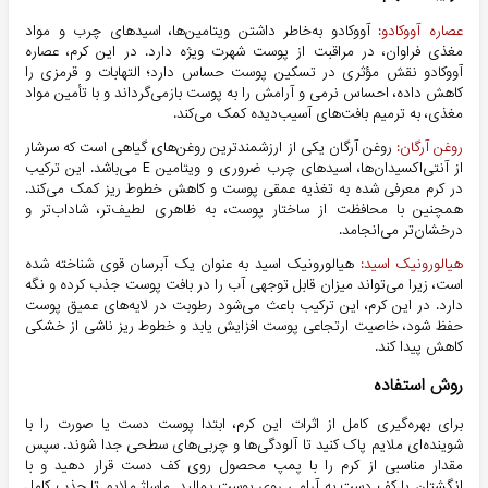
عصاره آووکادو:
آووکادو به‌خاطر داشتن ویتامین‌ها، اسیدهای چرب و مواد
مغذی فراوان، در مراقبت از پوست شهرت ویژه دارد. در این کرم، عصاره
آووکادو نقش مؤثری در تسکین پوست حساس دارد؛ التهابات و قرمزی را
کاهش داده، احساس نرمی و آرامش را به پوست بازمی‌گرداند و با تأمین مواد
مغذی، به ترمیم بافت‌های آسیب‌دیده کمک می‌کند.
روغن آرگان:
روغن آرگان یکی از ارزشمندترین روغن‌های گیاهی است که سرشار
از آنتی‌اکسیدان‌ها، اسیدهای چرب ضروری و ویتامین E می‌باشد. این ترکیب
در کرم معرفی شده به تغذیه عمقی پوست و کاهش خطوط ریز کمک می‌کند.
همچنین با محافظت از ساختار پوست، به ظاهری لطیف‌تر، شاداب‌تر و
درخشان‌تر می‌انجامد.
هیالورونیک اسید:
هیالورونیک اسید به عنوان یک آبرسان قوی شناخته شده
است، زیرا می‌تواند میزان قابل توجهی آب را در بافت پوست جذب کرده و نگه
دارد. در این کرم، این ترکیب باعث می‌شود رطوبت در لایه‌های عمیق پوست
حفظ شود، خاصیت ارتجاعی پوست افزایش یابد و خطوط ریز ناشی از خشکی
کاهش پیدا کند.
روش استفاده
برای بهره‌گیری کامل از اثرات این کرم، ابتدا پوست دست یا صورت را با
شوینده‌ای ملایم پاک کنید تا آلودگی‌ها و چربی‌های سطحی جدا شوند. سپس
مقدار مناسبی از کرم را با پمپ محصول روی کف دست قرار دهید و با
انگشتان یا کف دست به آرامی روی پوست بمالید. ماساژ ملایم تا جذب کامل