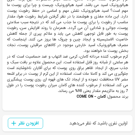
هیالورونیک اسید می باشد. اسید هیالورونیک چیست و چرا برای پوست ما
مهم است؟ اسید هیالورونیک نقش مهم و اساسی در حفظ رطوبت پوست
دارد. این ماده مغذی و هوشمند با در نظر گرفتن شرایط رطوبت هوا، مقدار
مناسب از رطوبت را برای پوست ما جذب می کند که در نتیجه سبب سلامتی
پوست، جوانی و شادابی آن می گردد. همزمان با روند افزایش سن، رطوبت
پوست به طور قابل توجهی کاهش می یابد و علائم پیری از جمله کاهش
خاصیت الاستیسیته و ایجاد چین و چروک ها بروز می کنند. اینجاست که
مصرف هیالورونیک اسید خارجی موجود در کالاهای مراقبتی پوست، نجات
بخش پوست ما خواهند بود.
کرم مرطوب کننده مردانه کامان، کرمی ضد التهاب و ضد حساسیت است که در
هر ساعتی از شبانه روز قابل استفاده است. این محصول علاوه بر بافت سبک و
جذب سریع، از ایجاد ظاهر براق روی پوست که برای آقایان ناخوشایند است
جلوگیری می کند و کاملا مات است. استفاده از این کرم از پوست در برابر اشعه
مضر UV محافظت نموده و از ایجاد لک های قهوه ای روی پوست پیشگیری
می کند. استفاده از مرطوب کننده های کامان میزان رطوبت پوست را در طول
7 روز به ماکزیمم مقدار یعنی 98% می رساند.
برند محصول:
کامان -
COME ON
اولین نفری باشید که نظر می‌دهید
افزودن نظر