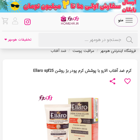
منو
تخفیفات هومهر ❤
/
/
فروشگاه اینترنتی هومهر
مراقبت پوست
ضد آفتاب
کرم ضد آفتاب الارو با پوشش کرم پودر بژ روشن Ellaro spf25