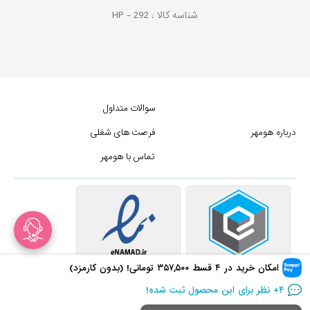
شناسه کالا :
292
HP -
سوالات متداول
درباره هومهر
فرصت های شغلی
تماس با هومهر
امکان خرید در ۴ قسط
۳۵۷,۵۰۰
تومانی! (بدون کارمزد)
در سبد خرید
۵۰
+ نفر!
۴
+ نظر برای این محصول ثبت شده!
در سبد خرید
۵۰
+ نفر!
کلیه حقوق این سایت متعلق به