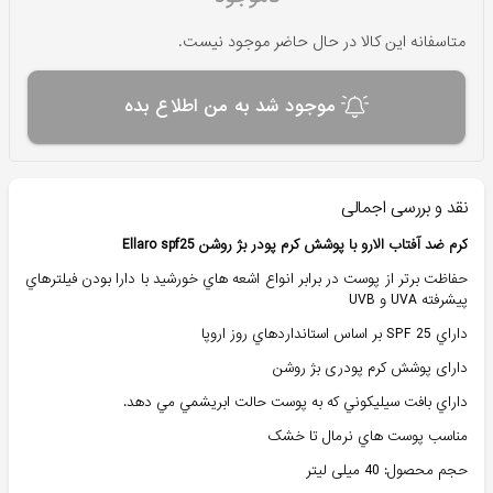
متاسفانه این کالا در حال حاضر موجود نیست.
موجود شد به من اطلاع بده
نقد و بررسی اجمالی
کرم ضد آفتاب الارو با پوشش کرم پودر بژ روشن Ellaro spf25
حفاظت برتر از پوست در برابر انواع اشعه هاي خورشيد با دارا بودن فيلترهاي
پيشرفته UVA و UVB
داراي SPF 25 بر اساس استانداردهاي روز اروپا
دارای پوشش کرم پودری بژ روشن
داراي بافت سيليکوني که به پوست حالت ابريشمي مي دهد.
مناسب پوست هاي نرمال تا خشک
حجم محصول: 40 میلی لیتر