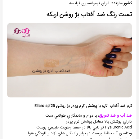
کشور سازنده:
ایران فرمولاسیون فرانسه
تست رنگ ضد آفتاب بژ روشن اریکه
کرم ضد آفتاب الارو با پوشش کرم پودر بژ روشن Ellaro spf25
ضد آب و ضد تعريق
، با دوام و ماندگاري طولاني مدت
داراي پوشش بالا معادل پوشش کرم پودر
Hyaluronic Acid توانايي بالا در حفظ رطوبت طبيعي پوست
ويتامين E محافظ پوست در برابر راديکال هاي آزاد و آلودگي هوا