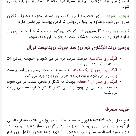
است و می تواند موجب التیام و تسریع درما زخم ها، اسکار و التهابات پوستی
شود.
پروتئین سویا:
دارای خاصیت آنتی اکسیدان است، موجب تحریک کلاژن
سازی می شود و علاوه بر اینها در روشن تر کردن پوست نیز نقش دارد.
گلیسیرین:
وجود گلیسیرین در ترکیبات این کرم موجب شده است تا پس از
فرایند لایه برداری، پوست خشک نشود و رطوبت ان حفظ شود.
بررسی روند اثرگذاری کرم روز ضد چروک رویتالیفت لورآل
اثرگذاری بلافاصله:
پوست سریعا نرم تر می شود و رطوبت رسانی 24
ساعته به آن اهدا می شود.
اثرگذاری پس از یک هفته:
به واسطه رطوبت رسانی روزانه، پوست
بازسازی می شود و وضعیت ظاهری آن بهبود پیدا می کند.
اثرگذاری پس از 4 هفته:
پوست به شکل واضحی سفت تر می شود،
خاصیت ارتجاعی ان بهبود پیدا می کند و کاهش خطوط سطحی رویت
می شود.
طریقه مصرف
این مدل از کرم Revitalift لورال مناسب استفاده در روز می باشد، مقدار مناسبی
از کرم را به آرامی روی پوست تمیز صورت و گردن ماساژ دهید. ترجیحا در
طول دوره استفاده، مدل شب محصول را تهیه و به عنوان مکمل این کرم