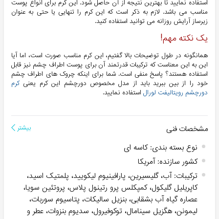
استفاده نمایید تا بهترین نتیجه از آن حاصل شود. این کرم برای انواع پوست
مناسب می باشد. لازم به ذکر است که این کرم را تنهایی یا حتی به عنوان
زیرساز آرایش روزانه می توانید استفاده کنید.
یک نکته مهم!
همانگونه در طول توضیحات بالا گفتیم، این کرم مناسب صورت است، اما آیا
این به این معناست که ترکیبات قدرتمند آن برای پوست اطراف چشم نیز قابل
استفاده هستند؟ پاسخ منفی است. شما برای اینکه چروک های اطراف چشم
خود را از بین ببرید باید از مدل مخصوص دورچشم این کرم یعنی
کرم
دورچشم رویتالیفت لورال
استفاده نمایید.
مشخصات فنی
بیشتر
نوع بسته بندی
:
کاسه ای
کشور سازنده
:
آمریکا
ترکیبات
:
آب، گلیسیرین، پارافینیوم لیکویید، پلمتیک اسید،
کاپریلیل گلیکول، کمپکلس پرو رتینول پلاس، پروتئین سویا،
عصاره گیاه آب بشقابی، بنزیل سالیکات، پتاسیوم سوربات،
لیمونن، هگزیل سینامال، توکوفیرول، سدیوم بنزوات، عطر و