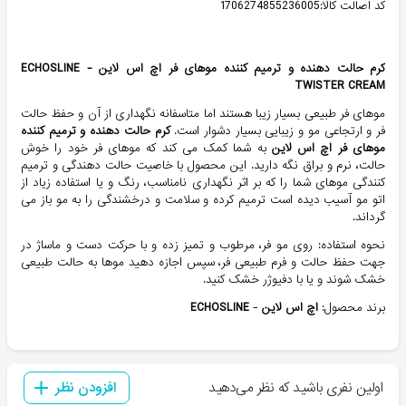
کد اصالت کالا:1706274855236005
کرم حالت دهنده و ترمیم کننده موهای فر اچ اس لاین - ECHOSLINE
TWISTER CREAM
موهای فر طبیعی بسیار زیبا هستند اما متاسفانه نگهداری از آن و حفظ حالت
فر و ارتجاعی مو و زیبایی بسیار دشوار است.
کرم حالت دهنده و ترمیم کننده
موهای فر اچ اس لاین
به شما کمک می کند که موهای فر خود را خوش
حالت، نرم و براق نگه دارید. این محصول با خاصیت حالت دهندگی و ترمیم
کنندگی موهای شما را که بر اثر نگهداری نامناسب، رنگ و یا استفاده زیاد از
اتو مو آسیب دیده است ترمیم کرده و سلامت و درخشندگی را به مو باز می
گرداند.
نحوه استفاده: روی مو فر، مرطوب و تمیز زده و با حرکت دست و ماساژ در
جهت حفظ حالت و فرم طبیعی فر، سپس اجازه دهید موها به حالت طبیعی
خشک شوند و یا با دفیوژر خشک کنید.
برند محصول:
اچ اس لاین
-
ECHOSLINE
اولین نفری باشید که نظر می‌دهید
افزودن نظر