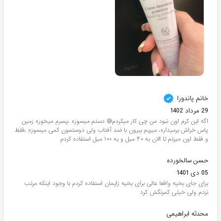
خانم پاندورا
29 مرداد 1402
اگه این کرم اون نبود من چی کار میکردم😅 دستم میسوزه ،پسرم میخوره زمین
پاس خراش برمیداره، میریم بیرون با ضد آفتاب ولی دوستمون کمی میسوزه ،فقط
و فقط اون میزنم تا الان یه ۴۰ میل و یه ۱۰۰ میل استفاده کردم
حسن سالخورده
05 دی 1401
برای جای بخیه واقعا عالی برای بخیه زایمان استفاده کردم با وجود اینکه مرتب
نزدم ولی خیلی کمرنگش کرد
محدثه ابراهیمی