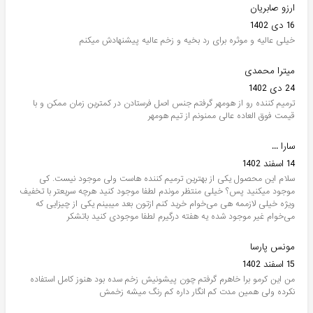
ارزو صابریان
16 دی 1402
خیلی عالیه و موثره برای رد بخیه و زخم عالیه پیشنهادش میکنم
میترا محمدی
24 دی 1402
ترمیم کننده رو از هومهر گرفتم جنس اصل فرستادن در کمترین زمان ممکن و با
قیمت فوق العاده عالی ممنونم از تیم هومهر
سارا ...
14 اسفند 1402
سلام این محصول یکی از بهترین ترمیم کننده هاست ولی موجود نیست. کی
موجود میکنید پس؟ خیلی منتظر موندم لطفا موجود کنید هرچه سریعتر با تخفیف
ویژه خیلی لازممه هی می‌خوام خرید کنم ازتون بعد میبینم یکی از چیزایی که
می‌خوام غیر موجود شده یه هفته درگیرم لطفا موجودی کنید باتشکر
مونس پارسا
15 اسفند 1402
من این کرمو برا خاهرم گرفتم چون پیشونیش زخم سده بود هنوز کامل استفاده
نکرده ولی همین مدت کم انگار داره کم رنگ میشه زخمش