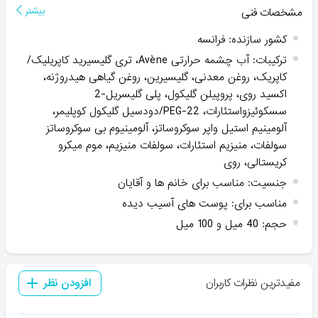
مشخصات فنی
بیشتر
کشور سازنده
:
فرانسه
ترکیبات
:
آب چشمه حرارتی Avène، تری گلیسیرید کاپریلیک/
کاپریک، روغن معدنی، گلیسیرین، روغن گیاهی هیدروژنه،
اکسید روی، پروپیلن گلیکول، پلی گلیسریل-2
سسکوئیزواستئارات، PEG-22/دودسیل گلیکول کوپلیمر،
آلومینیم استیل واپر سوکروساتز، آلومینیوم بی سوکروساتز
سولفات، منیزیم استئارات، سولفات منیزیم، موم میکرو
کریستالی، روی
جنسیت
:
مناسب برای خانم ها و آقایان
مناسب برای
:
پوست های آسیب دیده
حجم
:
40 میل و 100 میل
مفیدترین نظرات کاربران
افزودن نظر