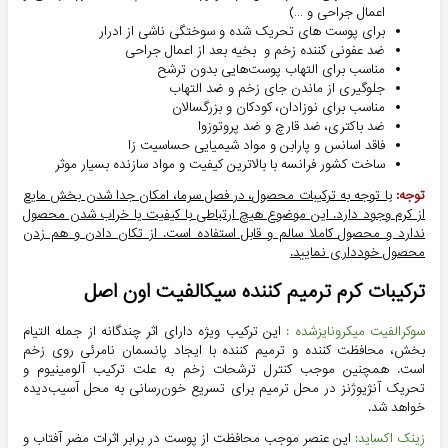
اعمال جراحی و …)
برای پوست های تحریک شده و سوختگی ناشی از ادرار
ضد عفونی کننده زخم‌ و بخیه بعد از اعمال جراحی
مناسب برای التهاب پوست‌هایی بدون ترشح
جلوگیری از ماندن جای زخم و ضد التهاب
مناسب برای نوزادان، کودکان و بزرگسالان
ضد باکتری، ضد قارچ و ضد پروتوزوا
فاقد اسانس و پارابن و مواد شیمیایی حساسیت زا
ساخت کشور فرانسه با بالاترین کیفیت و مواد سازنده بسیار موثر
توجه:
با توجه به ترکیبات محصول، در فصل سرما، امکان جدا شدن بخش مایع
از کرم وجود دارد. این موضوع هیچ ارتباطی با کیفیت یا خراب شدن محصول
ندارد و محصول کاملا سالم و قابل استفاده است. از تکان دادن و هم زدن
محصول خودداری نمایید.
ترکیبات کرم ترمیم کننده سیکالفیت اون اصل
سوکرالفیت میکرونایزشده :
این ترکیب ویژه دارای اثر چندگانه از جمله التیام
بخش، محافظت کننده و ترمیم کننده با ایجاد پانسمان نامرئی روی زخم
است. همچنین موجب کنترل ترشحات زخم به علت ترکیب آلومینیوم و
تحریک آنژیوژنز در محل ترمیم برای تسریع خون‌رسانی به محل آسیب‌دیده
خواهد شد.
زینک اکساید:
این عنصر موجب محافظت از پوست در برابر اثرات مضر آفتاب و