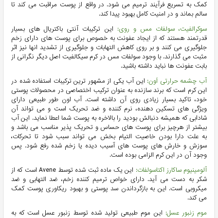
کمک به تسریع فرآیند ترمیم می‌ شود. در واقع از پوست مراقبت می کند تا
سالم بماند و در امنیت کامل بهبود پیدا کند.
سوکرالفیت، سولفات مس و روی:
این ترکیبات آنتی‌ باکتریال های بسیار
قدرتمند هستند که از ایجاد عفونت به خصوص برای پوست های دارای زخم
جلوگیری‌ می کنند و بر روی کاهش التهابات و جلوگیری از تشدید انها نیز اثر
مثبت می گذارند. با وجود سولفات مس در کرم سیکالفیت اصل دیگر نگرانی از
بابت عفونت ها نباید داشته باشید.
آب چشمه حرارتی اَون:
این آب یکی از مشهور ترین ترکیبات استفاده شده در
این کرم است که برند سازنده به عنوان ترکیب اختصاصی در محصولات پوستی
خود، تاکید بسیار زیادی روی آن داشته است. آب اون طور طبیعی دارای
ویژگی های تسکین دهنده، نرم کننده و ضد تحریک است و می تواند آن
شادابی که همیشه دنبالش بودید را بالاخره به پوست شما اعطا نماید. این آب
بیشتر از هرچیز برای پوست های حساس و تحریک پذیر مناسب می باشد و
به علت دارا بودن خاصیت التیام بخش می تواند سبب شود تا تحرکات،
سوزش و خارش های پوست های آسیب دیده یا زخم شده رفع شود. پس
وجود آن در این کرم الزامی بوده است.
آلومینیوم ساکارز اکتاسولفات:
این یک ماده ثبت شده توسط Avene است که از
شکر به دست می آید. دارای خواص ترمیم کننده زخم، ضد التهابی و ضد
میکروبی است. این به بازگرداندن سد پوستی و بهبود ریکاوری پوست کمک
می کند.
موم زنبور عسل:
این موم طبیعی تولید شده توسط زنبور عسل است که به