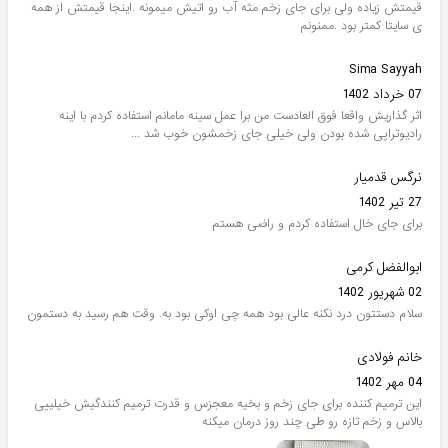
قیمتش زیاده ولی برای جای زخم مثه آب رو اتیش میمونه .اینجا قیمتش از همه
ی سایتا کمتر بود .ممنونم
Sima Sayyah
07 خرداد 1402
اثر گذاریش واقعا فوق العادست من برا عمل سینه مامانم استفاده کردم با اینه
رادیوتراپی شده بودن ولی خیلی جای زخمشون خوب شد ...
نرگس قدمیار
27 تیر 1402
برای جای خال استفاده کردم و راضی هستم
ابوالفضل کرمی
02 شهریور 1402
سلام دستتون درد نکنه عالی بود همه چی اوکی بود به. وقت هم رسید به دستمون
خانم فولادی
04 مهر 1402
این ترمیم کننده برای جای زخم و بخیه معجزس و قدرت ترمیم کنندگیش خیلییی
بالاس و زخم تازه رو طی چند روز درمان میکنه