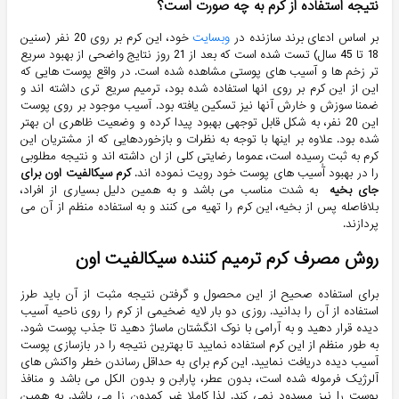
نتیجه استفاده از کرم به چه صورت است؟
بر اساس ادعای برند سازنده در
وبسایت
خود، این کرم بر روی 20 نفر (سنین
18 تا 45 سال) تست شده است که بعد از 21 روز نتایج واضحی از بهبود سریع
تر زخم ها و آسیب های پوستی مشاهده شده است. در واقع پوست هایی که
این از این کرم بر روی انها استفاده شده بود، ترمیم سریع تری داشته اند و
ضمنا سوزش و خارش آنها نیز تسکین یافته بود. آسیب موجود بر روی پوست
این 20 نفر، به شکل قابل توجهی بهبود پیدا کرده و وضعیت ظاهری ان بهتر
شده بود. علاوه بر اینها با توجه به نظرات و بازخوردهایی که از مشتریان این
کرم به ثبت رسیده است، عموما رضایتی کلی از ان داشته اند و نتیجه مطلوبی
را در بهبود آُسیب های پوست خود رویت نموده اند.
کرم سیکالفیت اون برای
جای بخیه
به شدت مناسب می باشد و به همین دلیل بسیاری از افراد،
بلافاصله پس از بخیه، این کرم را تهیه می کنند و به استفاده منظم از آن می
پردازند.
روش مصرف کرم ترمیم کننده سیکالفیت اون
برای استفاده صحیح از این محصول و گرفتن نتیجه مثبت از آن باید طرز
استفاده از آن را بدانید. روزی دو بار لایه ضخیمی از کرم را روی ناحیه آسیب
دیده قرار دهید و به آرامی با نوک انگشتان ماساژ دهید تا جذب پوست شود.
به طور منظم از این کرم استفاده نمایید تا بهترین نتیجه را در بازسازی پوست
آسیب دیده دریافت نمایید. این کرم برای به حداقل رساندن خطر واکنش های
آلرژیک فرموله شده است، بدون عطر، پارابن و بدون الکل می باشد و منافذ
پوست را نیز مسدود نمی کند. لذا کاملا غیر کمدون زا می باشد. به همین