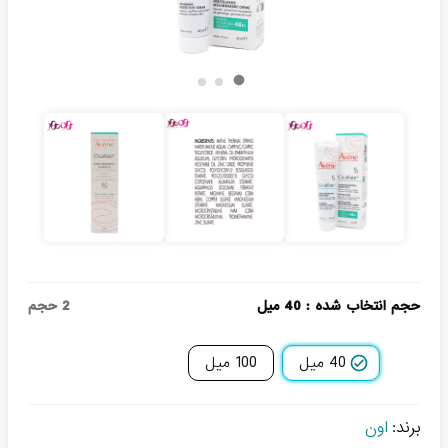
حجم انتخاب شده
:
40 میل
2
حجم
40 میل
100 میل
برند:
اون