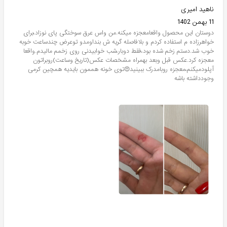
ناهید امیری
11 بهمن 1402
دوستان این محصول واقعامعجزه میکنه.من واس عرق سوختگی پای نوزاد،برای
خواهرزاده م استفاده کردم و بلافاصله گریه ش بنداومدو توعرض چندساعت خوبه
خوب شد.دستم زخم شده بود،فقط دوبار،شب خوابیدنی روی زخمم مالیدم.واقعا
معجزه کرد.عکس قبل وبعد بهمراه مشخصات عکس(تاریخ وساعت)روبراتون
آپلودمیکنم،معجزه روبامدرک ببینید😍توی خونه هممون بایدیه همچین کرمی
وجودداشته باشه