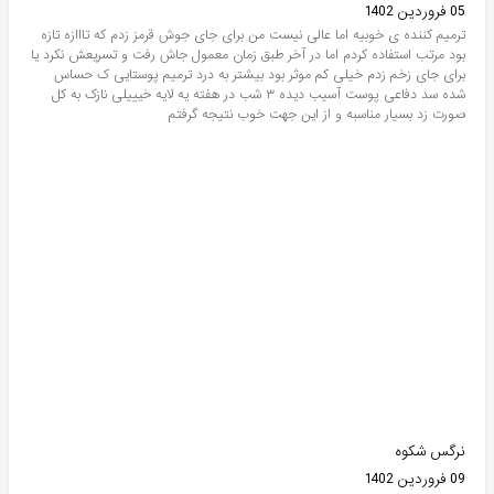
05 فروردین 1402
ترمیم کننده ی خوبیه اما عالی نیست من برای جای جوش قرمز زدم که تااازه تازه
بود مرتب استفاده کردم اما در آخر طبق زمان معمول جاش رفت و تسریعش نکرد یا
برای جای زخم زدم خیلی کم موثر بود بیشتر به درد ترمیم پوستایی ک حساس
شده سد دفاعی پوست آسیب دیده ۳ شب در هفته یه لایه خیییلی نازک به کل
صورت زد بسیار مناسبه و از این جهت خوب نتیجه گرفتم
نرگس شکوه
09 فروردین 1402