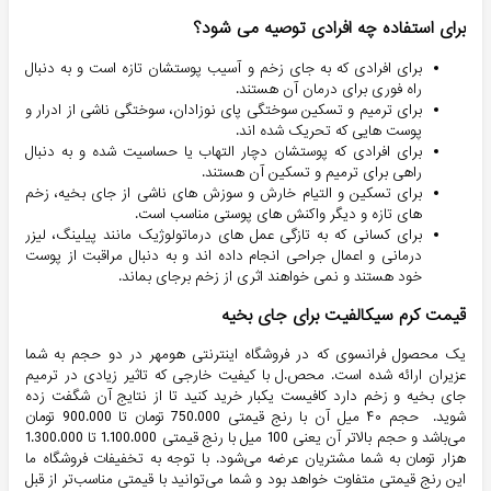
برای استفاده چه افرادی توصیه می شود؟
برای افرادی که به جای زخم و آسیب پوستشان تازه است و به دنبال
راه فوری برای درمان آن هستند.
برای ترمیم و تسکین سوختگی پای نوزادان، سوختگی ناشی از ادرار و
پوست هایی که تحریک شده اند.
برای افرادی که پوستشان دچار التهاب یا حساسیت شده و به دنبال
راهی برای ترمیم و تسکین آن هستند.
برای تسکین و التیام خارش و سوزش های ناشی از جای بخیه، زخم
های تازه و دیگر واکنش های پوستی مناسب است.
برای کسانی که به تازگی عمل های درماتولوژیک مانند پیلینگ، لیزر
درمانی و اعمال جراحی انجام داده اند و به دنبال مراقبت از پوست
خود هستند و نمی خواهند اثری از زخم برجای بماند.
قیمت کرم سیکالفیت برای جای بخیه
یک محصول فرانسوی که در فروشگاه اینترنتی هومهر در دو حجم به شما
عزیران ارائه شده است. محص.ل با کیفیت خارجی که تاثیر زیادی در ترمیم
جای بخیه و زخم دارد کافیست یکبار خرید کنید تا از نتایج آن شگفت زده
شوید. حجم ۴۰ میل آن با رنج قیمتی 750.000 تومان تا 900.000 تومان
می‌باشد و حجم بالاتر آن یعنی 100 میل با رنج قیمتی 1.100.000 تا 1.300.000
هزار تومان به شما مشتریان عرضه می‌شود. با توجه به تخفیفات فروشگاه ما
این رنج قیمتی متفاوت خواهد بود و شما می‌توانید با قیمتی مناسب‌تر از قبل