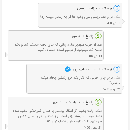
پرسش
فرزانه یوسفی
سلام برای بعد زایمان روی بخیه ها از چه زمانی میشه زد؟
10 تیر 1404
پاسخ
هومهر
همراه خوب هومهر سلام:زمانی که جای بخیه خشک شد و زخم
بسته شد میتونید از ترمیم کننده استفاده کنید
10 تیر 1404
پرسش
مهناز صفایی پور
سلام برای جای جوش که انگار یکم فرو رفتگی ایجاد میکنه
مناسب؟
21 بهمن 1403
پاسخ
همراه خوب هومهر
سلام وقت بخير. اگر اسکار پوستی یا همان فرورفتگی سفید شده
باشه ،درمان نمیشه. بهتر است از پوستتون در واتساپ عکس
بفرستین تا همکارم بهتر راهنماییتون کنند.
21 بهمن 1403