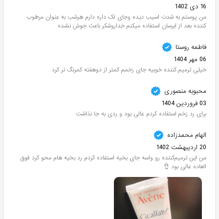
16 دی 1402
من پوستم به شدت اسیب دیده وجای لک داره دارم هرشب به عنوان مرطوب
کننده بعد از ابرسان استفاده میکنم خداروشکر باعث جوش نشده‌
فاطمه روستا
06 مهر 1404
خیلی ترمیم کننده خوبیه جای زخمم کمتر از دوهفته کمرنگ تر کرد
محبوبه منصوری
03 فروردین 1404
برای رد زخم استفاده کردم عالی بود و ردی به جا نذاشت
الهام محمدزاده
20 اردیبهشت 1402
من این ترمیم‌کننده رو واسه جای بخیه استفاده کردم رد بخیه هام محو کرد فوق
العاده عالی بود 👌