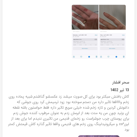
سحر افشار
13 تیر 1402
کاش بافتش سبکتر بود برای کل صورت میشد زد عکسشو گذاشتم شبیه پماده روی
زخم وااااقعا تاثیر داره من دستم سوخته بود زود ترمیمش کرد روی جوشی که
داغونش کردین و تازه زخم شده خیلی سریع تاثیر داره فقط حواستون باشه نقطه
ای بزنید چون من یه مدت بعد از ابرسان زدم به عنوان مرطوب کننده جوش زدم
برای پوستای چرب جوشزاست رو زخمای قدیمی من تاثیری ندیدم اما برای بعد از
لیزرco² و میکرونیدلینگ روی زخم های قدیمی واقعا تاثیر گذاره کاش قیمتش کمتر
بود