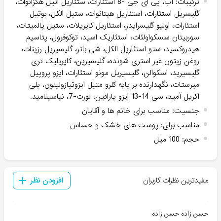
ترکیبات
:
آب، پی ای جی -8 استئارات، ستئاریل اتیل هگزانوات،
گلیسریل استئارات، استئاریل هپتانوات، ستیل الکل، بوتیل
استئارات، اولیو گلیسرایدز، استئاریل کاپریلات، ستیل پالمیتات،
سوربیتان سسکواولئات، استئاریک اسید، توکوفرول، پتاسیم
هیدروکسید، ستو استئاریل الکل، شی باتر، گلیسیریل رزینات،
روغن زیتون غیر استری شونده، گلیسیرین، کاپریلیک تری
گلیسیرید، اسکوالن، گلیسیریل مونو استئارات، ایزو پروپیل
میرستات، نگهدارنده بر پایه کلرو متیل ایزوتیازولینون، پلی
اکریل آمید، سی 14-13 ایزو پارافین، لورت-7، نیاسینامید.
جنسیت
:
مناسب برای خانم ها و آقایان
مناسب برای
:
پوست های خشک و حساس
حجم
:
100 میل
مفیدترین نظرات کاربران
افزودن نظر
حسن زاده حسن زاده