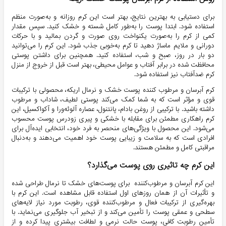
برای دستیابی به بهترین نتایج، بهتر است این کرم روزانه و به‌صورت منظم
استفاده شود. ابتدا پوست را به‌طور کامل شسته و خشک کنید. سپس مقدار
کمی از کرم را به‌صورت یکنواخت روی صورت و گردن بمالید و با حرکات
دورانی و ملایم ماساژ دهید تا کرم به‌خوبی جذب شود. این کرم را می‌توانید
دو بار در روز، صبح و شب، استفاده کنید. همچنین برای داشتن پوستی
محافظت شده در برابر آفتاب و عوامل محیطی، بهتر است قبل از خروج از منزل
کرم ضدآفتاب نیز استفاده شود.
کرم آبرسان و مرطوب کننده پوست خشک و نرمال اریکه، محصولی با ترکیبات
قوی و مؤثر است که به شما کمک می‌کند پوستی لطیف، شاداب و مرطوب
داشته باشید. با ترکیبی از روغن بادام، پانتنول، عصاره آلوئه‌ورا و آکواکسیل، این
کرم راهکاری مطمئن برای مقابله با خشکی و پیری زودرس پوست محسوب
می‌شود. این محصول با ویژگی‌های منحصر به فرد خود، انتخابی ایده‌آل برای
افرادی است که به سلامت و زیبایی پوست خود اهمیت می‌دهند و به‌دنبال
مراقبتی کامل و مطمئن هستند.
این کرم چه تاثیری روی پوست می‌گذارد؟
این کرم آبرسان و مرطوب‌کننده برای پوست‌های خشک تا نرمال طراحی شده
و تأثیرات آن از همان روزهای اول استفاده قابل مشاهده است. این کرم با
بهره‌گیری از ترکیبات فعال و مرطوب‌کننده قوی، رطوبت مورد نیاز لایه‌های
سطحی و عمقی پوست را تأمین می‌کند و از تبخیر آب جلوگیری می‌نماید. با
تأمین رطوبت کافی، پوست حالت نرمی و لطافت بیشتری پیدا کرده و از