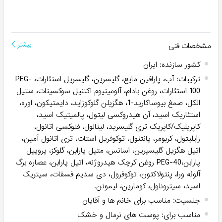
مشخصات فنی
بیشتر
کشور سازنده
:
ایران
ترکیبات
:
آب، پارافین مایع، گلیسرین، گلیسریل استئارات، PEG-
100 استئارات، روغن بادام، آلومینیوم اکتنیل سوکسینات، ستیل
الکل، صمغ بیوساکارید-1، هگزیلن گلوکوزاید، دایمتیکون، اوره،
استئاریک اسید، آن هیدروکسی لیتول، پالمیتیک اسید،
کاپریلیک/کاپریک تری گلیسرید، لینالول، فنوکسی اتانول،
زایلیتول، کربومر، پانتنول، توکوفریل استات، تری اتانول آمین،
اتیل هگزیل گلیسیرین، اسانس، متیل پارابن، گلوکز، پروپیل
پارابن،PEG-40 روغن کرچک هیدروژنه، اتیل پارابن، عصاره برگ
آلوئه ورا، پنتولاکتون، توکوفرول، دی سدیم فسفات، سیتریک
اسید، سیترونلول، کومارین، لیمونن.
جنسیت
:
مناسب برای خانم ها و آقایان
مناسب برای
:
پوست های نرمال و خشک