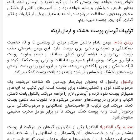
طولانی‌مدت خواهد بود. پوستی که با این کرم تغذیه و آبرسانی شده باشد،
به‌طور طبیعی درخشان و سالم خواهد بود و از آسیب‌های ناشی از خشکی
محیطی به‌خوبی محافظت می‌شود. در ادامه به معرفی برخی از ترکیبات و تاثیر
گداری آنها روی پوست میپردازیم.
ترکیبات آبرسان پوست خشک و نرمال اریکه
روغن بادام:
روغن بادام به‌دلیل سرشار بودن از ویتامین E و D، خاصیت
نرم‌کنندگی و تغذیه‌ای بالایی برای پوست دارد. این روغن به‌راحتی جذب
پوست می‌شود و با فراهم کردن لایه‌ای محافظ، از تبخیر رطوبت پوست
جلوگیری می‌کند. روغن بادام همچنین به لطافت و نرمی پوست کمک کرده و
اثرات خشکی و زبری را کاهش می‌دهد. علاوه بر این، این روغن باعث آرامش
پوست‌های خشک و حساس می‌شود و به بهبود بافت پوست کمک می‌کند.
پ
ا
نتنول:
پانتنول، که به‌عنوان پیش‌ساز ویتامین B5 شناخته می‌شود، یک
مرطوب‌کننده قوی و تسکین‌دهنده برای پوست است. این ترکیب به لایه‌های
عمیق‌تر پوست نفوذ کرده و آبرسانی لازم را فراهم می‌کند. پانتنول باعث کاهش
التهاب و قرمزی در پوست‌های حساس می‌شود و به تقویت سد دفاعی پوست
کمک می‌کند. این ترکیب از خاصیت‌های ضدالتهابی و مرطوب‌کنندگی عالی
برخوردار است و به پوست کمک می‌کند تا در برابر عوامل مخرب محیطی
مقاوم‌تر شود.
عصاره برگ آلوئه‌ورا:
آلوئه‌ورا یکی از مؤثرترین گیاهان در مراقبت از پوست
به‌شمار می‌آید و خاصیت‌های آنتی‌اکسیدانی و ضدالتهابی آن شناخته شده
است. این عصاره غنی از ویتامین‌ها و مواد معدنی است که به بازسازی و