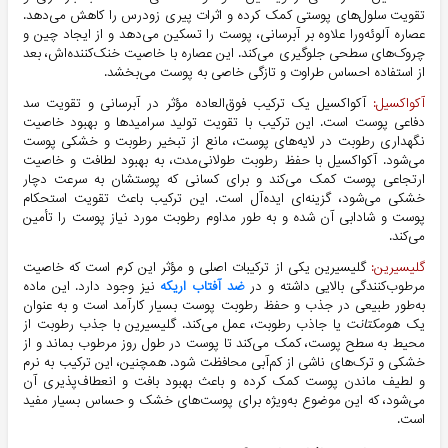
تقویت سلول‌های پوستی کمک کرده و اثرات پیری زودرس را کاهش می‌دهد.
عصاره آلوئه‌ورا علاوه بر آبرسانی، پوست را تسکین می‌دهد و از ایجاد چین و
چروک‌های سطحی جلوگیری می‌کند. این عصاره با خاصیت خنک‌کننده‌اش، بعد
از استفاده احساس طراوت و تازگی خاصی به پوست می‌بخشد.
آکواکسیل:
آکواکسیل یک ترکیب فوق‌العاده مؤثر در آبرسانی و تقویت سد
دفاعی پوست است. این ترکیب با تقویت تولید سرامیدها و بهبود خاصیت
نگهداری رطوبت در لایه‌های پوست، مانع از تبخیر رطوبت و خشکی پوست
می‌شود. آکواکسیل با حفظ رطوبت طولانی‌مدت، به بهبود لطافت و خاصیت
ارتجاعی پوست کمک می‌کند و برای کسانی که پوستشان به سرعت دچار
خشکی می‌شود، گزینه‌ای ایده‌آل است. این ترکیب باعث تقویت استحکام
پوست و شادابی آن شده و به طور مداوم رطوبت مورد نیاز پوست را تأمین
می‌کند.
گلیسیرین:
گلیسیرین یکی از ترکیبات اصلی و مؤثر این کرم است که خاصیت
مرطوب‌کنندگی بالایی داشته و در
ضد آفتاب اریکه
نیز وجود دارد. این ماده
به‌طور طبیعی در جذب و حفظ رطوبت پوست بسیار کارآمد است و به عنوان
یک
هومکتانت
یا جاذب رطوبت، عمل می‌کند. گلیسیرین با جذب رطوبت از
محیط به سطح پوست، کمک می‌کند تا پوست در طول روز مرطوب بماند و از
خشکی و ترک‌های ناشی از کم‌آبی محافظت شود. همچنین، این ترکیب به نرم
و لطیف ماندن پوست کمک کرده و باعث بهبود بافت و انعطاف‌پذیری آن
می‌شود، که این موضوع به‌ویژه برای پوست‌های خشک و حساس بسیار مفید
است.