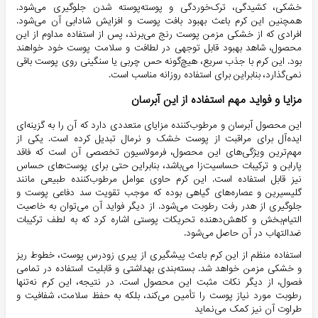
خشکی، کشیدگی، ترک‌خوردگی و پوسته‌پوسته شدن جلوگیری می‌شود.
همچنین این کرم باعث بهبود بافت پوست و افزایش شادابی آن می‌شود.
افرادی که از خشکی مزمن پوست رنج می‌برند، پس از استفاده مداوم از این
محصول، شاهد بهبود قابل توجهی در لطافت و سلامت پوست خود خواهند
بود. این کرم با جذب سریع، هیچ‌گونه حس چربی یا سنگینی روی پوست باقی
نمی‌گذارد، بنابراین برای استفاده روزانه مناسب است.
مزایا و فواید مهم استفاده از این آبرسان
این محصول آبرسان و مرطوب‌کننده مزایای متعددی دارد که آن را به گزینه‌ای
ایده‌آل برای مراقبت از پوست خشک و نرمال تبدیل کرده است. یکی از
مهم‌ترین ویژگی‌های این محصول، فرمولاسیون تخصصی آن است که فاقد
پارابن و ترکیبات حساسیت‌زا می‌باشد، بنابراین حتی برای پوست‌های حساس
نیز قابل استفاده است. این کرم حاوی عوامل مرطوب‌کننده طبیعی مانند
گلیسیرین و عصاره‌های گیاهی بوده که موجب تقویت سد دفاعی پوست و
جلوگیری از هدر رفت رطوبت می‌شود. از دیگر فواید آن می‌توان به خاصیت
التیام‌بخش و کاهش‌دهنده تحریکات پوستی اشاره کرد که به لطف ترکیبات
ضدالتهاب در آن حاصل می‌شود.
استفاده منظم از این کرم باعث پیشگیری از پیری زودرس پوست، خطوط ریز
و خشکی مزمن خواهد شد. بسته‌بندی بهداشتی و قابلیت استفاده در تمامی
فصول، از دیگر نکات مثبت این محصول است. در نتیجه، این کرم نه‌تنها
رطوبت مورد نیاز پوست را تأمین می‌کند، بلکه به حفظ سلامت، شفافیت و
طراوت آن نیز کمک می‌نماید