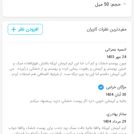
حجم
:
50 میل
مفیدترین نظرات کاربران
افزودن نظر
انسیه عمرانی
24 مهر 1403
چون پوستم خشک و کم آب اما این کرم ابرسان اریکه بافتش فوق‌العاده سبک و
خیلی پوستم رو آبرسان و رطوبت رسانی کرده و پوستم رو از خشکی درآورده. من
کلی آبرسان داشتم اما این یه چیز دیگه ست. از شرایط اقساطی هم استفاده کردم
مژگان خزاعی
30 آبان 1404
عالیه و آبرسانی خوبی داره اگر پوست خشکی دارید پیشنهاد میکنم
ساناز بهادری
29 مرداد 1404
کرم آبرسان ایریکه واقعا عالیه بافت سبک زود جذب برای پوست خشک واقعا جواب
میده .اولین بار ازاین فروشگاه خرید میکنم ی اشانتیون ماسک آلوئه ورا فرستادن