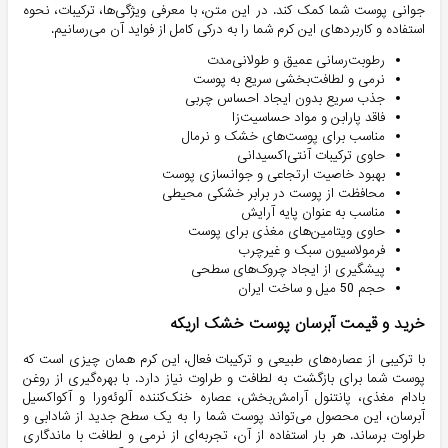
جوانی پوست شما کمک کند. در این متن، با معرفی ویژگی‌ها، ترکیبات، نحوه
استفاده و کاربردهای این کرم شما را به درکی کامل از فواید آن می‌رسانیم.
رطوبت‌رسانی عمیق و طولانی‌مدت
نرمی و لطافت‌بخشی سریع به پوست
جذب سریع بدون ایجاد احساس چربی
فاقد پارابن و مواد حساسیت‌زا
مناسب برای پوست‌های خشک و نرمال
حاوی ترکیبات آنتی‌اکسیدانی
بهبود خاصیت ارتجاعی و جوانسازی پوست
محافظت از پوست در برابر خشکی محیطی
مناسب به عنوان پایه آرایش
حاوی ویتامین‌های مغذی برای پوست
فرمولاسیون سبک و غیرچرب
پیشگیری از ایجاد چروک‌های سطحی
حجم 50 میل و ساخت ایران
خرید و قیمت آبرسان پوست خشک اریکه
با ترکیبی از عصاره‌های طبیعی و ترکیبات فعال، این کرم همان چیزی است که
پوست شما برای بازگشت به لطافت و طراوت نیاز دارد. با بهره‌گیری از روغن
بادام مغذی، پانتنول آرامش‌بخش، عصاره خنک‌کننده آلوئه‌ورا و آکواکسیل
آبرسان، این محصول می‌تواند پوست شما را به یک سطح جدید از شادابی و
طراوت برساند. هر بار استفاده از آن، تجربه‌ای از نرمی و لطافت با ماندگاری