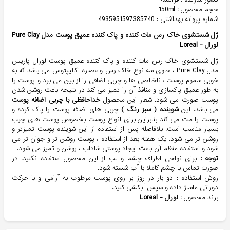
حجم محصول : 150ml
شماره پروانه بهداشتی : 4935951597385740
ژل شستشوی خاک رس مات کننده و پاک كننده عميق پوست مدل Pure Clay
لورال - Loreal
ژل شستشوی خاک رس مات کننده و پاک كننده عميق پوست لورال پاریس
مدل Pure Clay ، حاوی سه نوع خاک رس و عصاره اکالیپتوس می باشد که به
خوبی سموم پوست ، ناخالصی ها و چربی اضافی را از بین می برد و پوست را
به طور عمیق پاکسازی و منافذ آن را تمیز می کند در نتیجه باعث روشن شدن
پوست صورت می شود. شعار این محصول
خداحافظی با چربی اضافه پوست
می باشد. این
شوینده ( سبز رنگ )
چربی های اضافه پوست را پاک کرده و
پوست را مات می کند بنابراین برای انواع پوست بخصوص پوست های چرب
بسیار مناسب است. بلافاصله پس از استفاده از این شوینده پوست تمیزتر و
روشن تر می شود. یک هفته بعد از استفاده ، پوست روشن تر و جوان تر می
شود و استفاده منظم آن باعث ایجاد پوستی شاداب ، روشن و تمیز می شود.
توجه :
برای نواحی اطراف چشم و لب از این محصول استفاده نکنید. در
صورت تماس با چشم کاملا با آب شسته شود.
روش استفاده : دو بار در روز بر روی پوست مرطوب به آرامی و با حرکات
دورانی ماساژ داده و سپس آبکشی کنید.
برند محصول :
لورال - Loreal