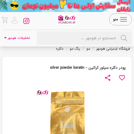
منو
تخفیفات هومهر ❤
/
/
/
فروشگاه اینترنتی هومهر
مو
رنگ مو
دکلره
پودر دکلره سيلور کراتين - silver powder keratin