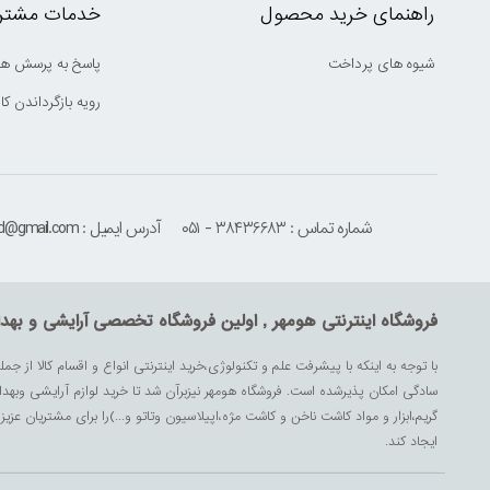
راهنمای خرید محصول
خدمات مشتری
شیوه های پرداخت
پاسخ به پرسش ها
رویه بازگرداندن کال
شماره تماس : ۳۸۴۳۶۶۸۳ - ۰۵۱
آدرس ایمیل : houmehrmsd@gmail.com
فروشگاه اینترنتی هومهر , اولین فروشگاه تخصصی آرایشی و بهد
با توجه به اینکه با پیشرفت علم و تکنولوژی،خرید اینترنتی انواع و اقسام کالا از جمل
سادگی امکان پذیرشده است. فروشگاه هومهر نیزبرآن شد تا خرید لوازم آرایشی وبه
گریم،ابزار و مواد کاشت ناخن و کاشت مژه،اپیلاسیون وتاتو و...)را برای مشتریان ع
ایجاد کند.