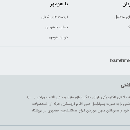
ان
با هومهر
ی متداول
فرصت های شغلی
ا
تماس با هومهر
درباره هومهر
اشتی
ه کالاهای الکترونیکی ،لوازم خانگی،لوازم منزل و حتی اقلام خوراکی و ....به
داشتی را به صورت بسیارکامل حتی اقلام آرایشگری حرفه ای (محصولات
زیز خود و هموطنان میهن عزیزمان ایران همانندتجربه حضوری در فروشگاه