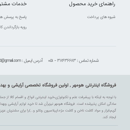
راهنمای خرید محصول
خدمات مشتری
شیوه های پرداخت
پاسخ به پرسش ها
رویه بازگرداندن کال
شماره تماس : ۳۸۴۳۶۶۸۳ - ۰۵۱
آدرس ایمیل : houmehrmsd@gmail.com
فروشگاه اینترنتی هومهر , اولین فروشگاه تخصصی آرایشی و بهد
با توجه به اینکه با پیشرفت علم و تکنولوژی،خرید اینترنتی انواع و اقسام کالا از جمل
سادگی امکان پذیرشده است. فروشگاه هومهر نیزبرآن شد تا خرید لوازم آرایشی وبه
گریم،ابزار و مواد کاشت ناخن و کاشت مژه،اپیلاسیون وتاتو و...)را برای مشتریان ع
ایجاد کند.