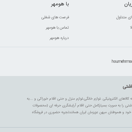
ان
با هومهر
ی متداول
فرصت های شغلی
ا
تماس با هومهر
درباره هومهر
اشتی
ه کالاهای الکترونیکی ،لوازم خانگی،لوازم منزل و حتی اقلام خوراکی و ....به
داشتی را به صورت بسیارکامل حتی اقلام آرایشگری حرفه ای (محصولات
زیز خود و هموطنان میهن عزیزمان ایران همانندتجربه حضوری در فروشگاه