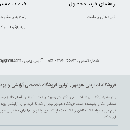
راهنمای خرید محصول
خدمات مشتری
شیوه های پرداخت
پاسخ به پرسش ها
رویه بازگرداندن کال
شماره تماس : ۳۸۴۳۶۶۸۳ - ۰۵۱
آدرس ایمیل : houmehrmsd@gmail.com
فروشگاه اینترنتی هومهر , اولین فروشگاه تخصصی آرایشی و بهد
با توجه به اینکه با پیشرفت علم و تکنولوژی،خرید اینترنتی انواع و اقسام کالا از جمل
سادگی امکان پذیرشده است. فروشگاه هومهر نیزبرآن شد تا خرید لوازم آرایشی وبه
گریم،ابزار و مواد کاشت ناخن و کاشت مژه،اپیلاسیون وتاتو و...)را برای مشتریان ع
ایجاد کند.