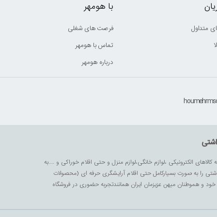
ان
با هومهر
ی متداول
فرصت های شغلی
ا
تماس با هومهر
درباره هومهر
اشتی
ه کالاهای الکترونیکی ،لوازم خانگی،لوازم منزل و حتی اقلام خوراکی و ....به
داشتی را به صورت بسیارکامل حتی اقلام آرایشگری حرفه ای (محصولات
زیز خود و هموطنان میهن عزیزمان ایران همانندتجربه حضوری در فروشگاه