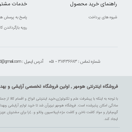
راهنمای خرید محصول
خدمات مشتری
شیوه های پرداخت
پاسخ به پرسش ها
رویه بازگرداندن کال
شماره تماس : ۳۸۴۳۶۶۸۳ - ۰۵۱
آدرس ایمیل : houmehrmsd@gmail.com
فروشگاه اینترنتی هومهر , اولین فروشگاه تخصصی آرایشی و بهد
با توجه به اینکه با پیشرفت علم و تکنولوژی،خرید اینترنتی انواع و اقسام کالا از جمل
سادگی امکان پذیرشده است. فروشگاه هومهر نیزبرآن شد تا خرید لوازم آرایشی وبه
گریم،ابزار و مواد کاشت ناخن و کاشت مژه،اپیلاسیون وتاتو و...)را برای مشتریان ع
ایجاد کند.