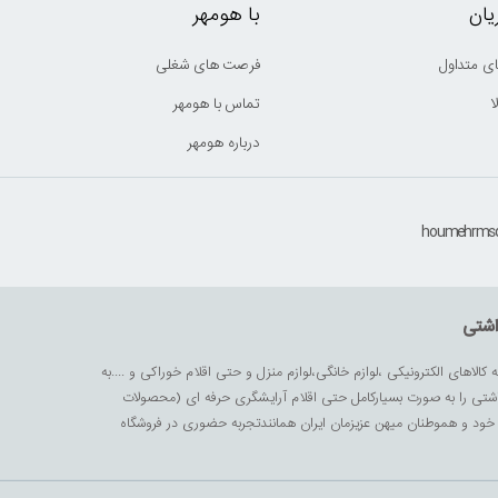
ان
با هومهر
ی متداول
فرصت های شغلی
ا
تماس با هومهر
درباره هومهر
اشتی
ه کالاهای الکترونیکی ،لوازم خانگی،لوازم منزل و حتی اقلام خوراکی و ....به
داشتی را به صورت بسیارکامل حتی اقلام آرایشگری حرفه ای (محصولات
زیز خود و هموطنان میهن عزیزمان ایران همانندتجربه حضوری در فروشگاه