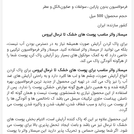
فرمولاسیون بدون پارابن ، سولفات و صابون،الکل و عطر
حجم محصول: 500 میل
کشور سازنده: ایران
ميسلار واتر مناسب پوست های خشک تا نرمال ايروس
برای پاک کردن آرایش صورت همیشه نیاز به در دسترس بودن آب نیست،
بلکه می توانید از میسلار واتر استفاده کنید. میسلار واتر فرمولاسیون ترکیبی و
خاصی دارد که به کمک مولکول های بسیار ریز آرایش پاک کن، پوست شما را
از هرگونه آلودگی پاک می کند.
میسلار واتر مناسب برای پوست های خشک تا نرمال ایروس
برای پاک کردن
انواع آرایش صورت، چشم ها و لب ها کابرد دارد و به راحتی آرایش های ضد
آب را نیز پاک می کند. در تهیه این محصول از جدید ترین فرمولاسیون بهره
گرفته شده و به همین دلیل هیچ گونه عوارض خشکی پوست را ندارد. پس از
استفاده از این محصول نیازی به شستشوی پوست نیست و همان گونه که از
نامش پیداست حاوی ترکیبات میسل می باشد ک ناخالصی ها و آلودگی ها را
از پوست می زداید و سبب شفاف شدن، لطیف شدن و پاکیزه شدن پوست می
گردد.
این محصول علاوه بر این که پاک کننده آرایش است، التیام بخش پوست های
خشک تا نرمال نیز می باشد و باعث ایجاد تحمل پذیری بالا برای پوست می
شود. اگر شما پوستی حساس و تحریک پذیر دارید این میسلار واتر با پوست