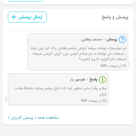
پرسش و پاسخ
ارسال پرسش
پرسش
محمد وهابی
تو توضیحات نوشته میشه آرایش چشم باهاش پاک کرد ولی توط
ز استفاده ش نوشته به جز چشم ؟یعنی چی ؟برای آرایش نمیشه
استفاده کرد؟تولید کدوم کشوره؟
22 اردیبهشت 1405
پاسخ
هومهر یار
سلام وقت بخیر منظور اینه که داخل چشم ریخته نشه👍 ساخت
ایران
22 اردیبهشت 1405
مشاهده همه
۱
پرسش کاربران