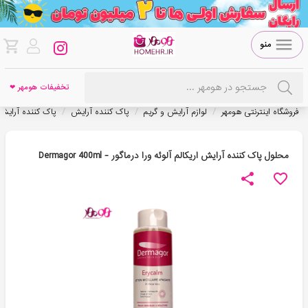
منو
تخفیفات هومهر ❤
/
/
/
فروشگاه اینترنتی هومهر
لوازم آرایش و گریم
پاک کننده آرایش
پاک کننده آرای
محلول پاک کننده آرایش اریکالم آلوئه ورا درماگور - Dermagor 400ml